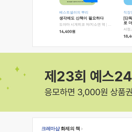
베스트셀러의 뿌리
직장
생각에도 산책이 필요하다
[단
로 
도야마 시게히코 저/지소연 역
|
알에이치코리아(
14,400
원
18,4
크레마샵
화제의 책