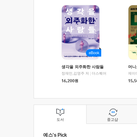
생각을 외주화한 사람들
머니
정재민,김영주 저
|
더스퀘어
16,200
원
15,5
도서
중고샵
예스's Pick