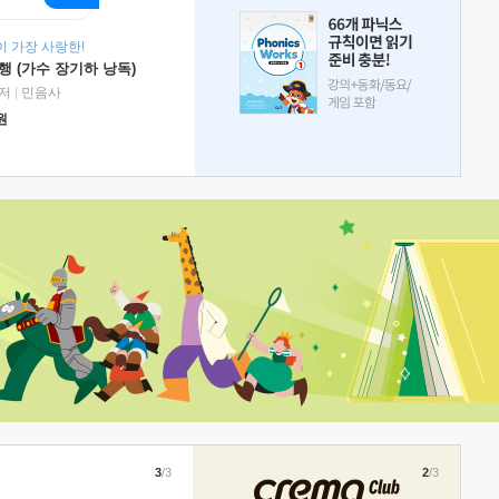
 가장 사랑한!
 (가수 장기하 낭독)
저
|
민음사
원
3
/3
2
/3