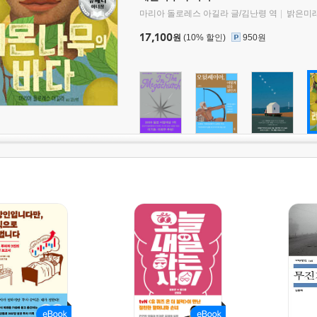
마리아 돌로레스 아길라 글/김난령 역
밝은미
17,100
원
(10% 할인)
950원