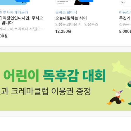
인 투자자 계좌공개
유퀴즈 할머니
이동진이
독] 직장인입니다만, 주식으
오늘내일하는 사이
무진기행
더 법니다
RHK)
임봉근,임다운 저
|
안온북스
김승옥 
서정,제시모어,쓰리쿼터 저/권오태,시그널리포트 편
|
경이로움
12,250
원
5,000
00
원