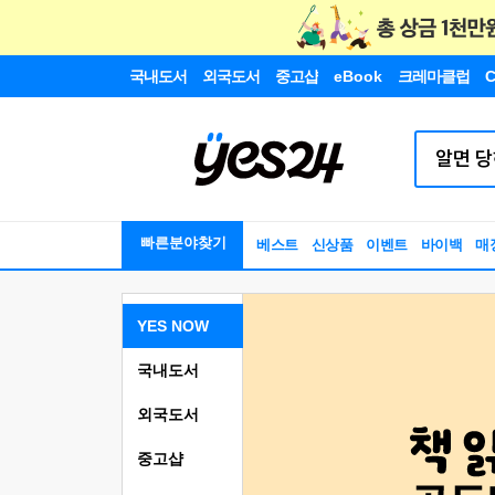
국내도서
외국도서
중고샵
eBook
크레마클럽
C
빠른분야찾기
베스트
신상품
이벤트
바이백
매
YES NOW
국내도서
외국도서
중고샵