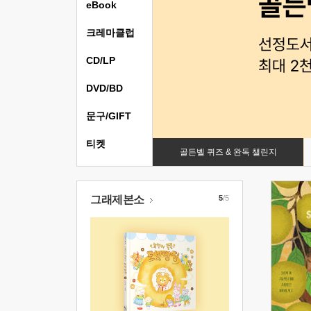
eBook
크레마클럽
CD/LP
DVD/BD
문구/GIFT
티켓
골든벨 퀴즈 & 완독 챌린지
그래제본소
5
/5