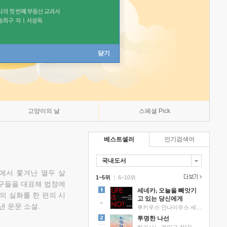
닫기
고양이의 날
스페셜 Pick
베스트셀러
인기검색어
국내도서
에서 쫓겨난 열두 살
1~5위
|
6~10위
친구들을 대표해 법정에
세네카, 오늘을 빼앗기
의 실화를 한 편의 시
고 있는 당신에게
낸 운문 소설.
루키우스 안나이우스 세네카 저/하와이 대저택 편역
투명한 나선