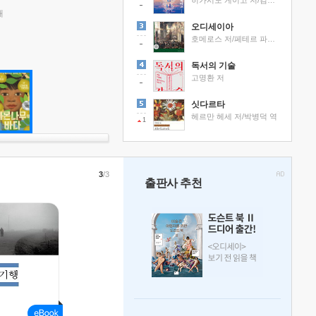
히가시노 게이고 저/김선영 역
래
오디세이아
호메로스 저/페테르 파울 루벤스 그림/박문재 역
독서의 기술
고명환 저
싯다르타
헤르만 헤세 저/박병덕 역
1
3
/3
출판사 추천