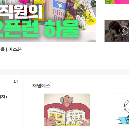
 | 예스24
1
/3
채널예스
여자』