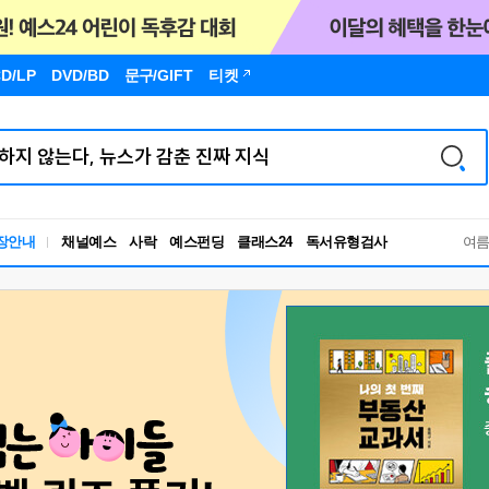
D/LP
DVD/BD
문구
/GIFT
티켓
독서유형검사
장안내
채널예스
사락
예스펀딩
클래스24
RBTI Lab
여
독서유형검사