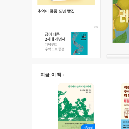
추억이 퐁퐁 도넛 빵집
지금, 이 책