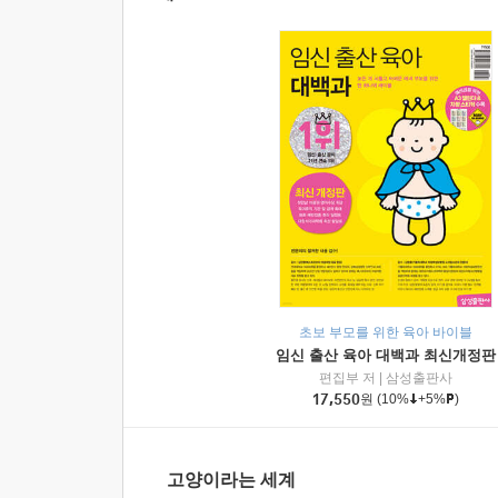
초보 부모를 위한 육아 바이블
임신 출산 육아 대백과 최신개정판
편집부 저
|
삼성출판사
17,550
원
(10%
+5%
)
고양이라는 세계