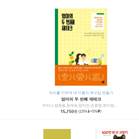
아이를 키우며 내 이름의 부수입 만들기
엄마의 두 번째 재테크
우리나,정예용,유재숙,양지인,손효영,최미영,조민주,이진현,차미숙,서미숙 저
15,750
원
(10%
+5%
)