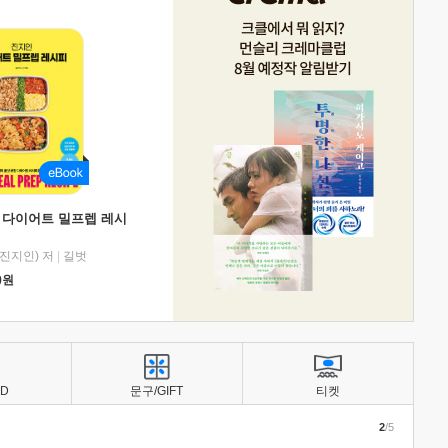
 다이어트 밀프렙 레시
진지인) 저
|
길벗
0
원
BD
문구/GIFT
티켓
2
/5