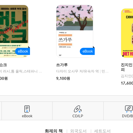
쇼크
쓰가루
진지인
피
제이미 러시,톰 올릭,스테파니 플랜더스 편저/임경은 역/박정호 감수
다자이 오사무 저/유숙자 역
|
교보문고
|
민음사
김지인(
00
원
9,100
원
17,60
eBook
CD/LP
DVD/
화제의 책
외국도서
세트도서