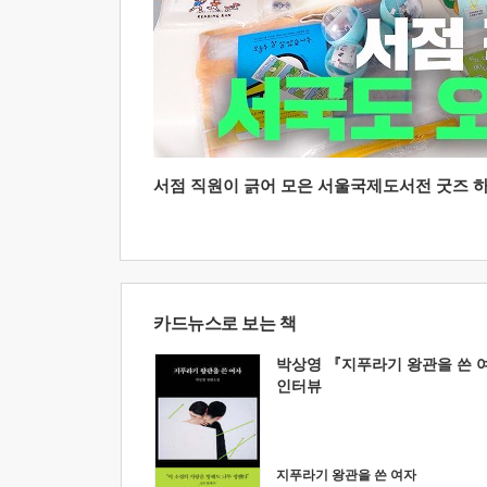
서점 직원이 긁어 모은 서울국제도서전 굿즈 하울
카드뉴스로 보는 책
박상영 『지푸라기 왕관을 쓴 
인터뷰
지푸라기 왕관을 쓴 여자