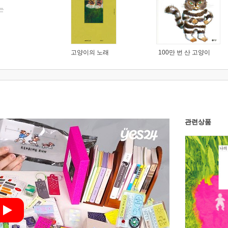
는
고양이의 노래
100만 번 산 고양이
관련상품