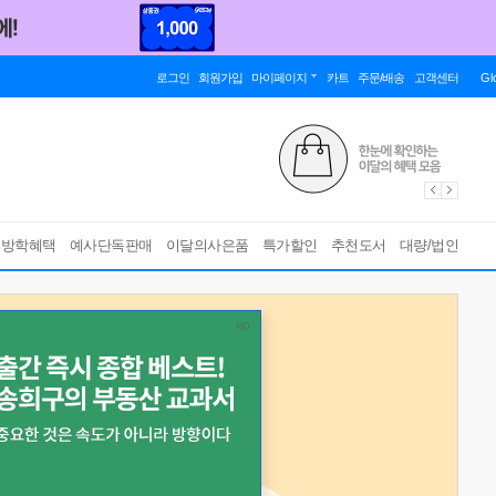
로그인
회원가입
마이페이지
카트
주문/배송
고객센터
Gl
름방학혜택
예사단독판매
이달의사은품
특가할인
추천도서
대량/법인