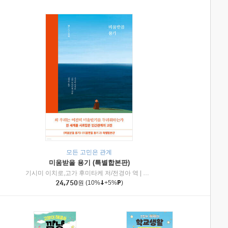
모든 고민은 관계
미움받을 용기 (특별합본판)
기시미 이치로,고가 후미타케 저/전경아 역
|
제이브리즈북스
|
인플루엔셜
24,750
원
(10%
+5%
)