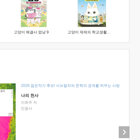
고양이 해결사 깜냥 9
고양이 제제의 학교생활 1 : 초등학생이 이렇게 힘들 줄이야
2026 젊은작가 후보! 서브컬처와 문학의 경계를 허무는 사랑
나의 천사
이희주 저
민음사