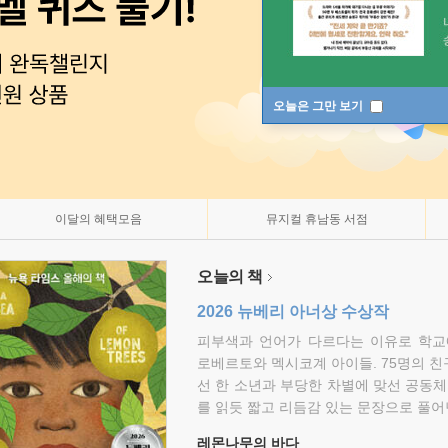
오늘은 그만 보기
이달의 혜택모음
뮤지컬 휴남동 서점
오늘의 책
2026 뉴베리 아너상 수상작
피부색과 언어가 다르다는 이유로 학교
로베르토와 멕시코계 아이들. 75명의 
선 한 소년과 부당한 차별에 맞선 공동체
를 읽듯 짧고 리듬감 있는 문장으로 풀어
레몬나무의 바다