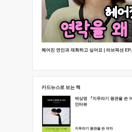
헤어진 연인과 재회하고 싶어요 | 러브픽션 EP.2
카드뉴스로 보는 책
박상영 『지푸라기 왕관을 쓴 
인터뷰
지푸라기 왕관을 쓴 여자