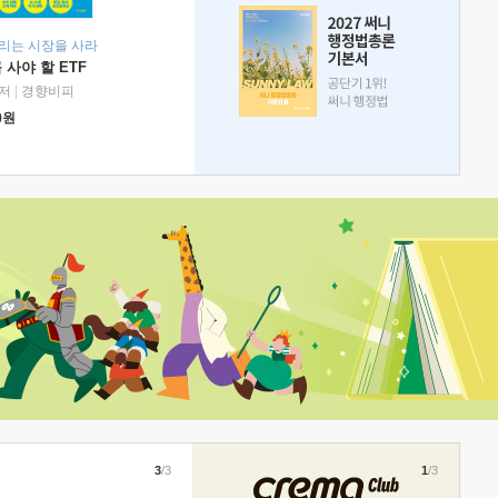
리는 시장을 사라
 사야 할 ETF
저
|
경향비피
0
원
3
/3
1
/3