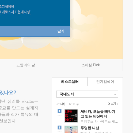
닫기
고양이의 날
스페셜 Pick
베스트셀러
인기검색어
 있나요?
국내도서
집단 심리를 파고드는
1~5위
|
6~10위
 종교를 만드는 설계자
세네카, 오늘을 빼앗기
물들과 작가 특유의 대
고 있는 당신에게
선보인다.
루키우스 안나이우스 세네카 저/하와이 대저택 편역
투명한 나선