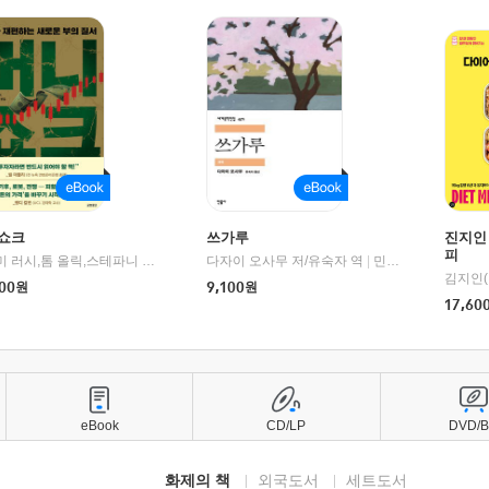
쇼크
쓰가루
진지인
피
제이미 러시,톰 올릭,스테파니 플랜더스 편저/임경은 역/박정호 감수
다자이 오사무 저/유숙자 역
|
교보문고
|
민음사
김지인(
00
원
9,100
원
17,60
eBook
CD/LP
DVD/
화제의 책
외국도서
세트도서