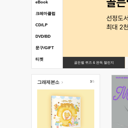
eBook
크레마클럽
CD/LP
DVD/BD
문구/GIFT
티켓
골든벨 퀴즈 & 완독 챌린지
그래제본소
3
/5