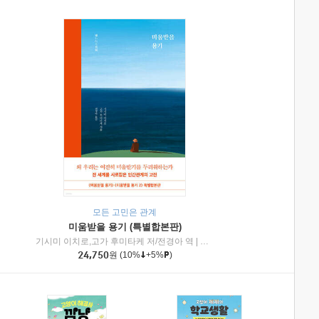
모든 고민은 관계
미움받을 용기 (특별합본판)
기시미 이치로,고가 후미타케 저/전경아 역
|
제이브리즈북스
|
인플루엔셜
24,750
원
(10%
+5%
)