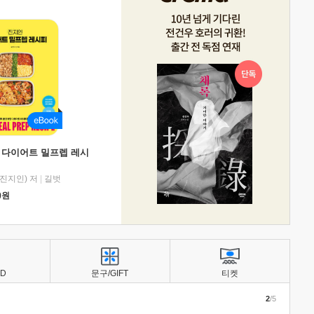
 다이어트 밀프렙 레시
진지인) 저
|
길벗
0
원
BD
문구/GIFT
티켓
2
/5