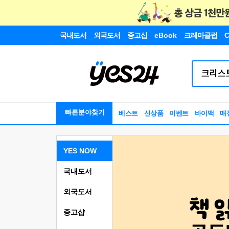
국내도서
외국도서
중고샵
eBook
크레마클럽
C
빠른분야찾기
베스트
신상품
이벤트
바이백
매
YES NOW
국내도서
외국도서
중고샵