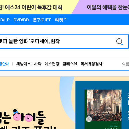
D/LP
DVD/BD
문구
/GIFT
티켓
독서유형검사
장안내
채널예스
사락
예스펀딩
클래스24
RBTI Lab
여
독서유형검사