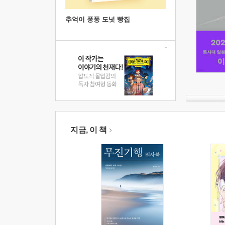
추억이 퐁퐁 도넛 빵집
지금, 이 책