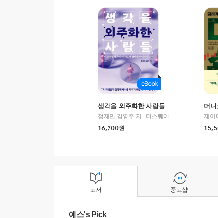
생각을 외주화한 사람들
머니
정재민,김영주 저
|
더스퀘어
16,200
원
15,5
도서
중고샵
예스's Pick