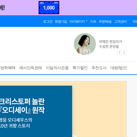
로그인
회원가입
마이페이지
카트
주문/배송
고객센터
Gl
름방학혜택
예사단독판매
이달의사은품
특가할인
추천도서
대량/법인