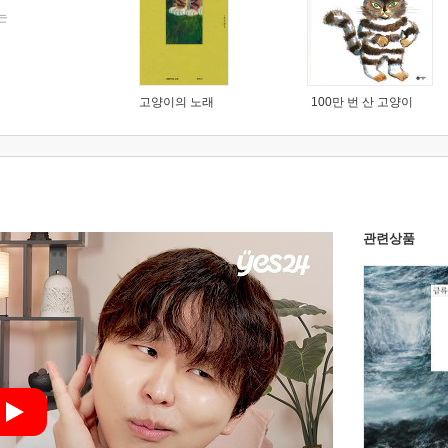
는
고양이의 노래
100만 번 산 고양이
관련상품