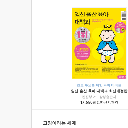
초보 부모를 위한 육아 바이블
임신 출산 육아 대백과 최신개정판
편집부 저
|
삼성출판사
17,550
원
(10%
+5%
)
고양이라는 세계