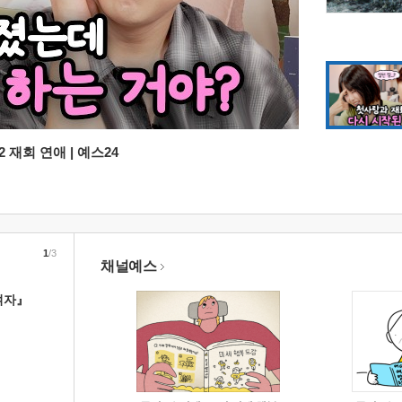
 재회 연애 | 예스24
1
/3
채널예스
여자』