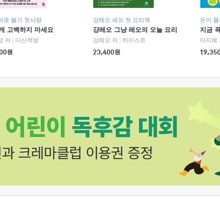
아웃 불가 첫사랑
강레오 셰프 첫 요리책
돈이 몰
에게 고백하지 마세요
걍레오 그냥 레오의 오늘 요리
지금 꼭
정 저
|
다산책방
강레오 저
|
하이스트
마지혜 
00
원
23,400
원
19,35