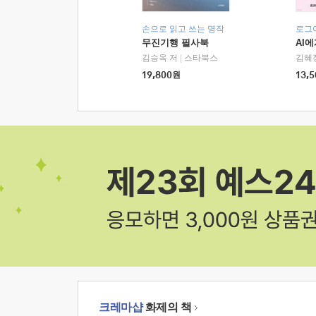
손으로 읽고 쓰는 명작
로그
무진기행 필사북
AI
김승옥 저
|
스타북스
김혜
19,800
원
13,5
크레마샵
화제의 책