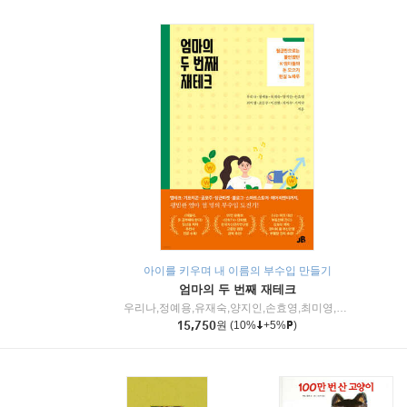
아이를 키우며 내 이름의 부수입 만들기
엄마의 두 번째 재테크
우리나,정예용,유재숙,양지인,손효영,최미영,조민주,이진현,차미숙,서미숙 저
15,750
원
(10%
+5%
)