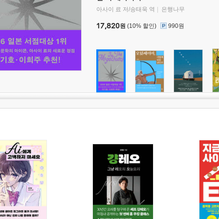
아사이 료 저/송태욱 역
은행나무
17,820
원
(10% 할인)
990원