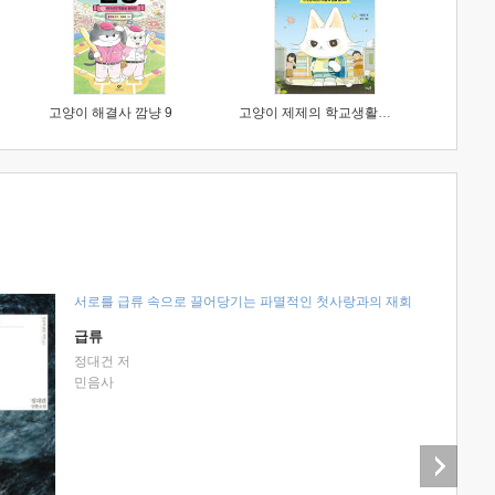
고양이 해결사 깜냥 9
고양이 제제의 학교생활 1 : 초등학생이 이렇게 힘들 줄이야
서로를 급류 속으로 끌어당기는 파멸적인 첫사랑과의 재회
급류
정대건 저
민음사