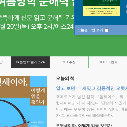
오늘은 그만 보기
7답
여름방학 클래스24
MD 추천
HOT! 이벤트
오늘의 책
알고 보면 더 재밌고 감동적인 오
호메로스가 남긴 걸작 『일리아스』와 
뒷세이아』가 더 재밌다. 단순히 재밌기
아』에는 무수히 많은 매력이 있다. '아
가 그 요소를 하나씩 해설해준다.
오뒷세이아, 어떻게 읽을 것인가