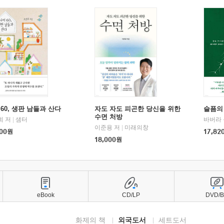
60, 생판 남들과 산다
자도 자도 피곤한 당신을 위한
슬픔의
수면 처방
희 저
|
샘터
바버라 
이준용 저
|
미래의창
00
원
17,82
18,000
원
eBook
CD/LP
DVD/
화제의 책
외국도서
세트도서