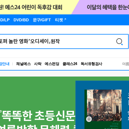
D/LP
DVD/BD
문구
/GIFT
티켓
독서유형검사
장안내
채널예스
사락
예스펀딩
클래스24
여
RBTI Lab
독서유형검사