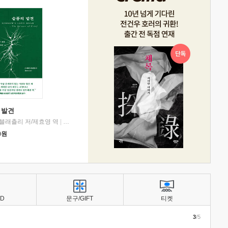
 발견
블래츨리 저/제효영 역
|
디플롯
0
원
BD
문구/GIFT
티켓
3
/5