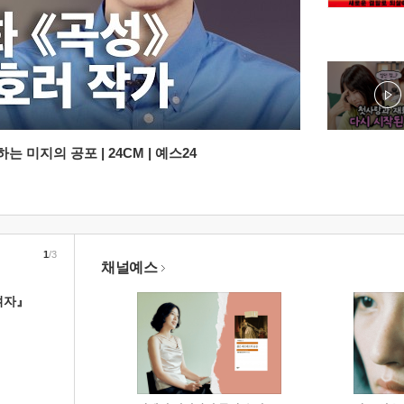
 미지의 공포 | 24CM | 예스24
1
/3
채널예스
여자』