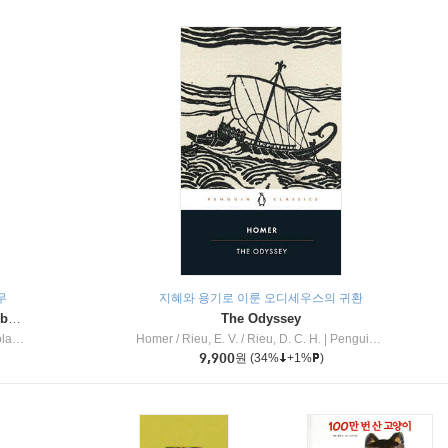
무
지혜와 용기로 이룬 오디세우스의 귀환
Dragon Masters #32 : Heart of the Ruby Dragon (A Branches Book)
The Odyssey
c Inc
Homer / Rieu, E. V. / Rieu, D. C. H.
|
Penguin Group
9,900
원
(34%
+1%
)