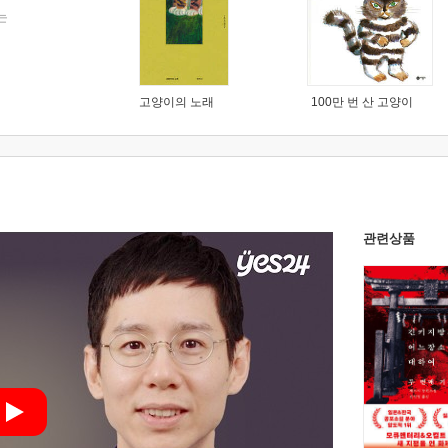
는
고양이의 노래
100만 번 산 고양이
관련상품