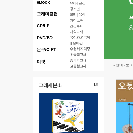
eBook
유아
|
전집
청소년
크레마클럽
요리
|
육아
가정 살림
CD/LP
건강 취미
대학교재
DVD/BD
국어와 외국어
IT 모바일
수험서 자격증
문구/GIFT
초등참고서
중등참고서
티켓
나민애 7문 
고등참고서
그래제본소
1
/5