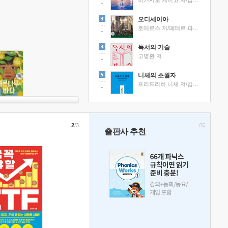
히가시노 게이고 저/김선영 역
오디세이아
호메로스 저/페테르 파울 루벤스 그림/박문재 역
독서의 기술
고명환 저
니체의 초월자
프리드리히 니체 저/김철 편역
2
/3
출판사 추천