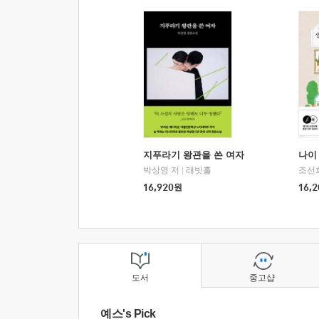
지푸라기 왕관을 쓴 여자
나이 
박상영 저
|
래빗홀
조선
16,920
원
16,2
도서
중고샵
예스's Pick