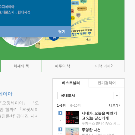
닫기
화제의 책
이주의 책
이책 어때?
베스트셀러
인기검색어
뒷세이아
국내도서
『오뒷세이아』. 『오
1~5위
|
6~10위
만 할까? 『오뒷세이
세네카, 오늘을 빼앗기
트인문학' 김태진 저자
고 있는 당신에게
루키우스 안나이우스 세네카 저/하와이 대저택 편역
투명한 나선