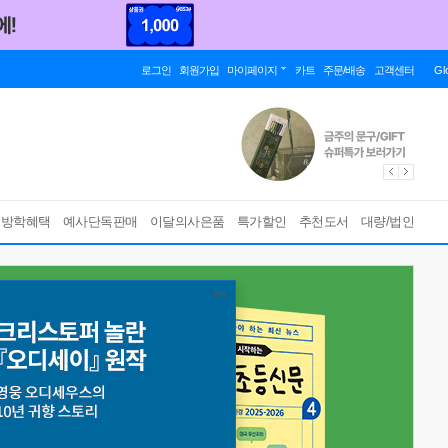
로그인
회원가입
마이페이지
카트
주문/배송
고객센터
Gl
름방학혜택
예사단독판매
이달의사은품
특가할인
추천도서
대량/법인