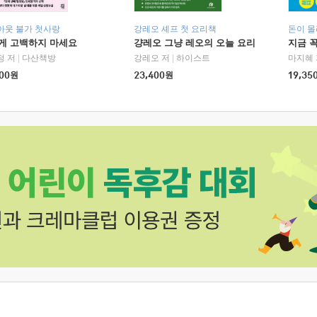
아웃 불가 첫사랑
강레오 셰프 첫 요리책
돈이 몰
에게 고백하지 마세요
걍레오 그냥 레오의 오늘 요리
지금 꼭
정 저
|
다산책방
강레오 저
|
하이스트
마지혜 
00
원
23,400
원
19,35