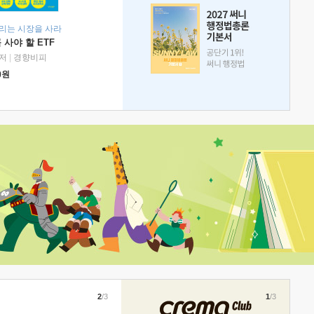
리는 시장을 사라
 사야 할 ETF
저
|
경향비피
0
원
2
/3
1
/3