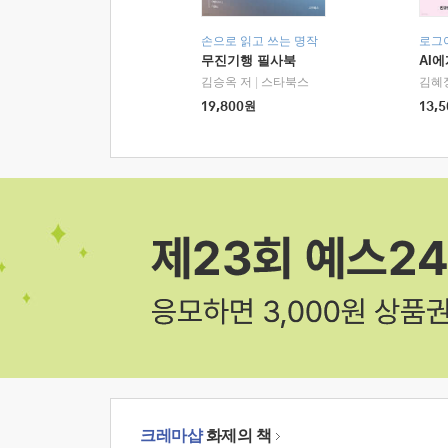
손으로 읽고 쓰는 명작
로그
무진기행 필사북
AI
김승옥 저
|
스타북스
김혜
19,800
원
13,5
크레마샵
화제의 책