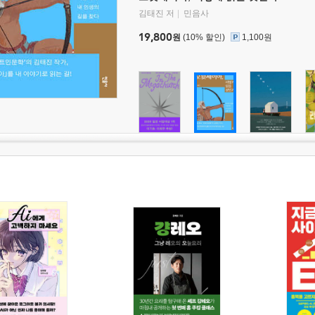
김태진 저
민음사
19,800
원
(10% 할인)
1,100원