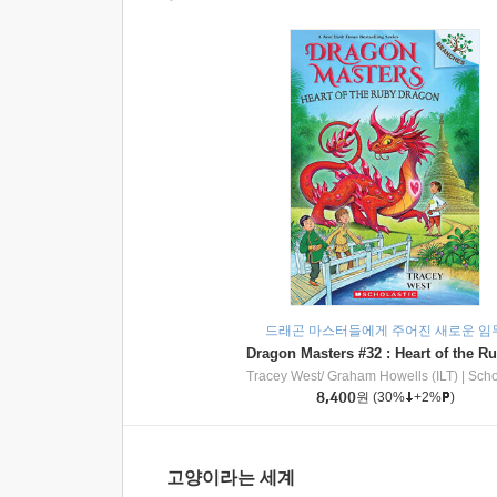
드래곤 마스터들에게 주어진 새로운 임
Tracey West/ Graham Howells (ILT)
|
Scholasti
8,400
원
(30%
+2%
)
고양이라는 세계