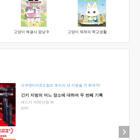
고양이 해결사 깜냥 9
고양이 제제의 학교생활 1 : 초등학생이 이렇게 힘들 줄이야
모큐멘터리&오컬트 호러의 새 지평을 연 화제작!
긴키 지방의 어느 장소에 대하여 두 번째 기록
세스지 저/전선영 역
반타