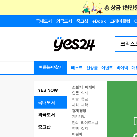
국내도서
외국도서
중고샵
eBook
크레마클럽
C
빠른분야찾기
베스트
신상품
이벤트
바이백
매
소설/시
|
에세이
YES NOW
인문
|
역사
예술
|
종교
국내도서
사회
|
과학
경제 경영
외국도서
자기계발
만화
|
라이트노벨
중고샵
여행
|
잡지
어린이