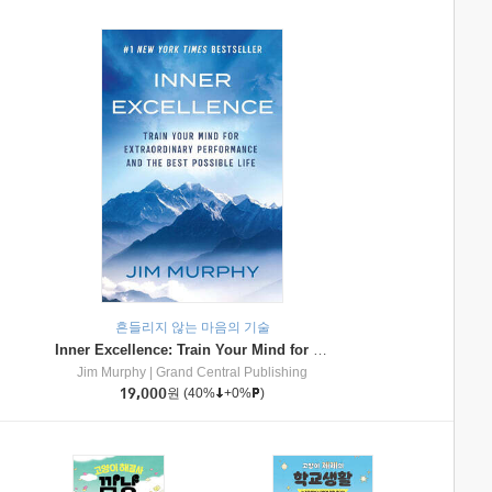
흔들리지 않는 마음의 기술
Inner Excellence: Train Your Mind for Extraordinary Performance and the Best Possible Life
Jim Murphy
|
Grand Central Publishing
19,000
원
(40%
+0%
)