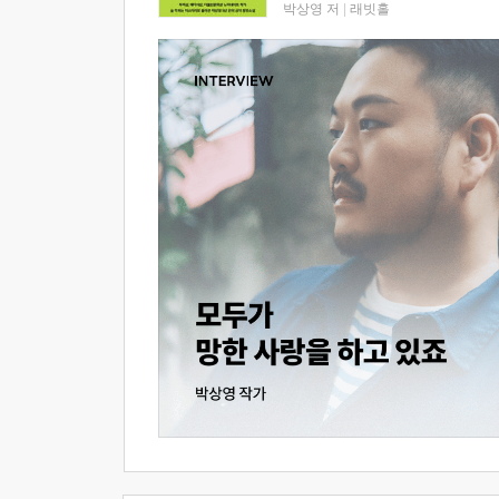
박상영 저
|
래빗홀