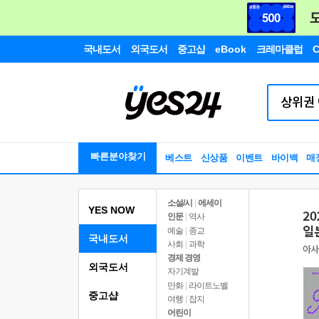
국내도서
외국도서
중고샵
eBook
크레마클럽
C
빠른분야찾기
베스트
신상품
이벤트
바이백
매
소설/시
|
에세이
YES NOW
인문
|
역사
예술
|
종교
국내도서
사회
|
과학
경제 경영
외국도서
자기계발
만화
|
라이트노벨
중고샵
여행
|
잡지
어린이