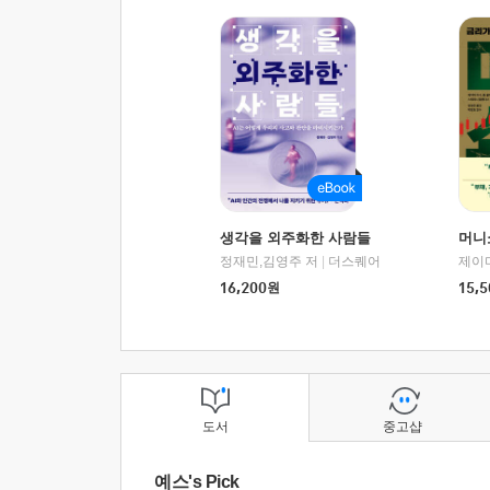
생각을 외주화한 사람들
머니
정재민,김영주 저
|
더스퀘어
16,200
원
15,5
도서
중고샵
예스's Pick