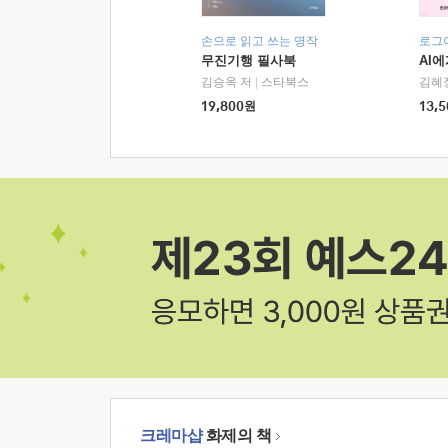
손으로 읽고 쓰는 명작
로그
무진기행 필사북
AI
김승옥 저
|
스타북스
김혜
19,800
원
13,5
크레마샵
화제의 책