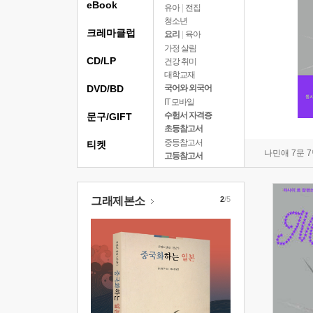
eBook
유아
|
전집
청소년
크레마클럽
요리
|
육아
가정 살림
CD/LP
건강 취미
대학교재
DVD/BD
국어와 외국어
IT 모바일
수험서 자격증
문구/GIFT
초등참고서
중등참고서
티켓
나민애 7문 
고등참고서
그래제본소
2
/5