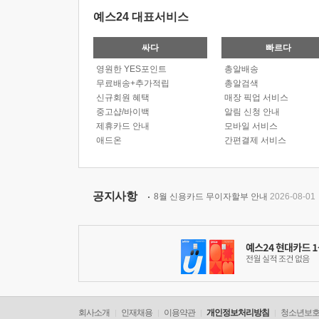
예스24 대표서비스
싸다
빠르다
영원한 YES포인트
총알배송
무료배송+추가적립
총알검색
신규회원 혜택
매장 픽업 서비스
중고샵/바이백
알림 신청 안내
제휴카드 안내
모바일 서비스
애드온
간편결제 서비스
공지사항
8월 신용카드 무이자할부 안내
2026-08-01
회사소개
인재채용
이용약관
개인정보처리방침
청소년보