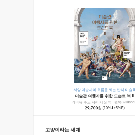
서양 미술사의 흐름을 꿰는 반려 미술
미술관 여행자를 위한 도슨트 북 II
카미유 주노 저/이세진 역
|
윌북(willboo
29,700
원
(10%
+5%
)
고양이라는 세계