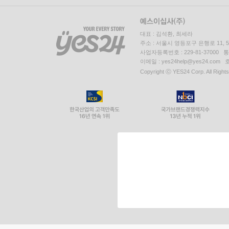
대표 : 김석환, 최세라
주소 : 서울시 영등포구 은행로 11,
사업자등록번호 : 229-81-37000 
이메일 : yes24help@yes24.c
Copyright ⓒ YES24 Corp. All Right