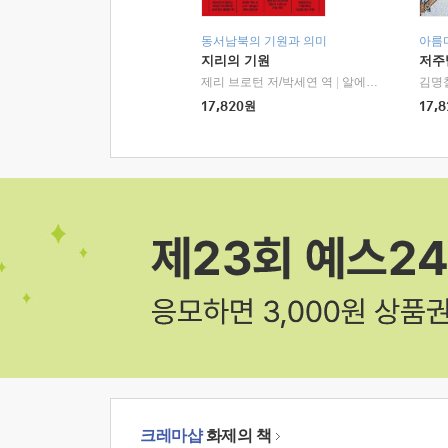
동서남북의 기원과 의미
아름
지리의 기원
저주
제리 브로턴 저/박세연 역
|
알에이치코리아(RHK)
김명
17,820
원
17,8
크레마샵
화제의 책