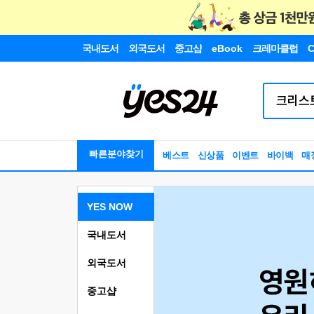
국내도서
외국도서
중고샵
eBook
크레마클럽
C
빠른분야찾기
베스트
신상품
이벤트
바이백
매
YES NOW
국내도서
외국도서
중고샵