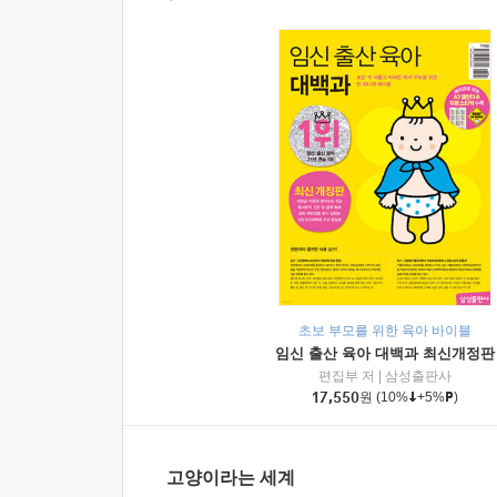
초보 부모를 위한 육아 바이블
임신 출산 육아 대백과 최신개정판
편집부 저
|
삼성출판사
17,550
원
(10%
+5%
)
고양이라는 세계