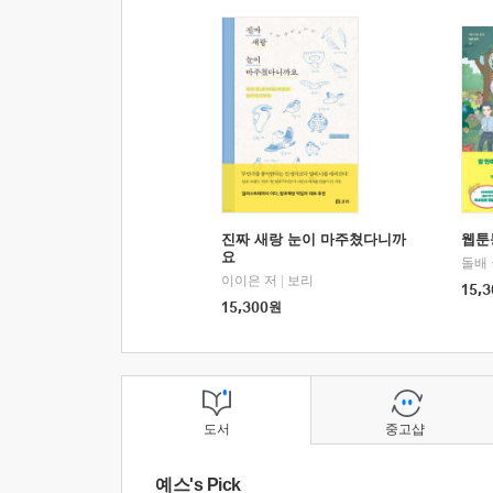
진짜 새랑 눈이 마주쳤다니까
웹툰
요
돌배
이이은 저
|
보리
15,3
15,300
원
도서
중고샵
예스's Pick