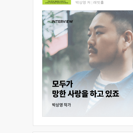
박상영 저
|
래빗홀