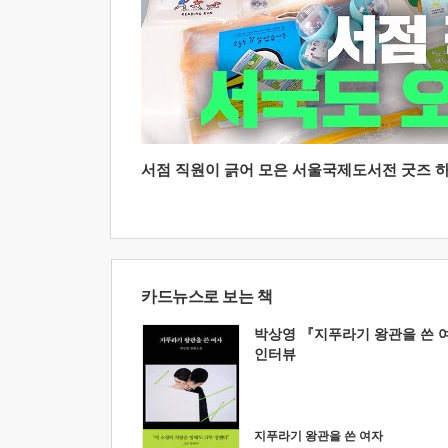
서점 직원이 긁어 모은 서울국제도서전 굿즈 하울
카드뉴스로 보는 책
박상영 『지푸라기 왕관을 쓴 
인터뷰
지푸라기 왕관을 쓴 여자