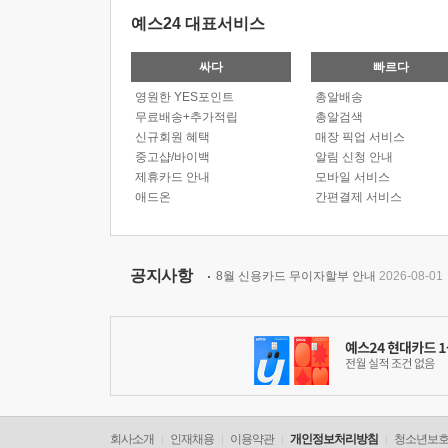
예스24 대표서비스
싸다
빠르다
영원한 YES포인트
총알배송
무료배송+추가적립
총알검색
신규회원 혜택
매장 픽업 서비스
중고샵/바이백
알림 신청 안내
제휴카드 안내
모바일 서비스
애드온
간편결제 서비스
공지사항
8월 신용카드 무이자할부 안내
2026-08-01
회사소개
인재채용
이용약관
개인정보처리방침
청소년보