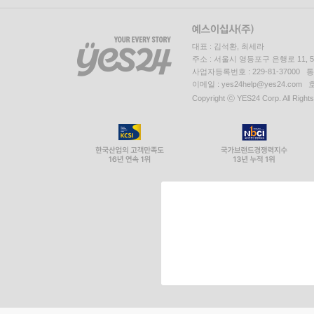
대표 : 김석환, 최세라
주소 : 서울시 영등포구 은행로 11,
사업자등록번호 : 229-81-37000 
이메일 : yes24help@yes24.c
Copyright ⓒ YES24 Corp. All Right