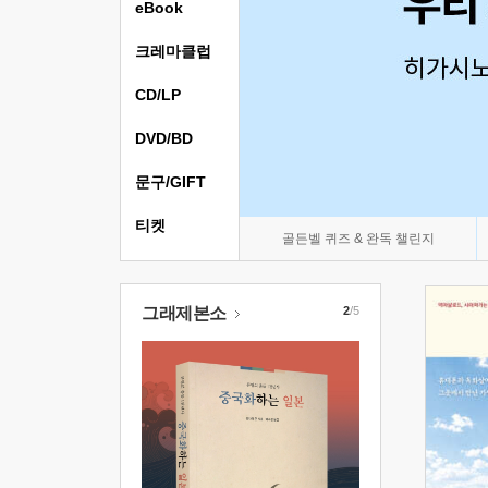
eBook
크레마클럽
CD/LP
DVD/BD
문구/GIFT
티켓
골든벨 퀴즈 & 완독 챌린지
그래제본소
2
/5