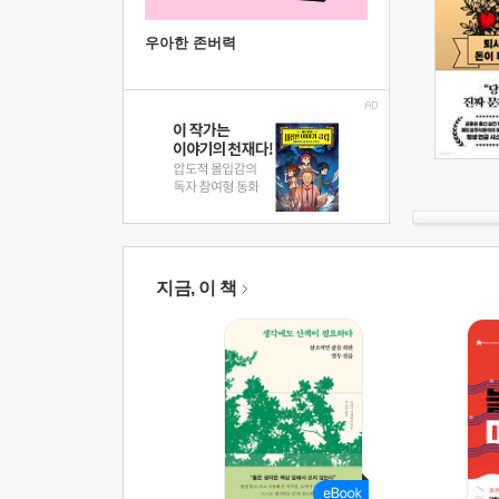
우아한 존버력
지금, 이 책