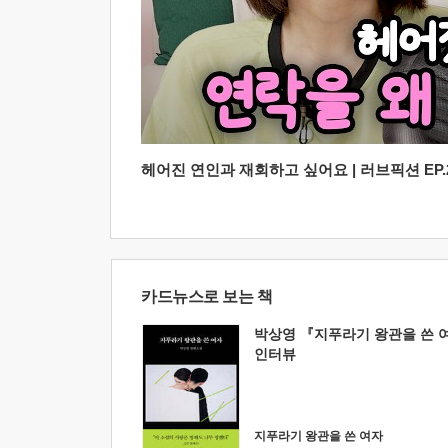
헤어진 연인과 재회하고 싶어요 | 러브픽션 EP.2
카드뉴스로 보는 책
박상영 『지푸라기 왕관을 쓴 
인터뷰
지푸라기 왕관을 쓴 여자