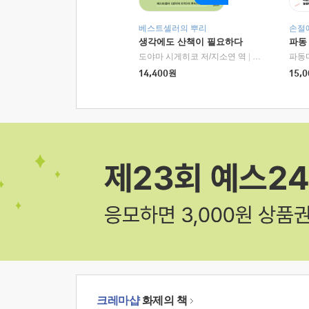
베스트셀러의 뿌리
손절
생각에도 산책이 필요하다
파동
도야마 시게히코 저/지소연 역
|
알에이치코리아(
파동
14,400
원
15,0
크레마샵
화제의 책