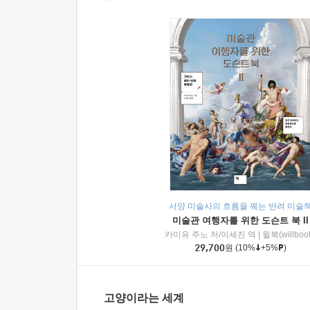
서양 미술사의 흐름을 꿰는 반려 미술
미술관 여행자를 위한 도슨트 북 II
카미유 주노 저/이세진 역
|
윌북(willboo
29,700
원
(10%
+5%
)
고양이라는 세계