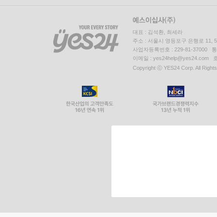
대표 : 김석환, 최세라
주소 : 서울시 영등포구 은행로 11,
사업자등록번호 : 229-81-37000 
이메일 : yes24help@yes24.c
Copyright ⓒ YES24 Corp. All Right