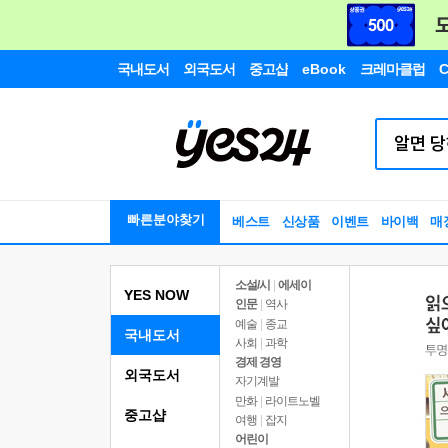
국내도서
외국도서
중고샵
eBook
크레마클럽
C
빠른분야찾기
베스트
신상품
이벤트
바이백
매
소설/시
|
에세이
YES NOW
인문
|
역사
예술
|
종교
국내도서
사회
|
과학
경제 경영
외국도서
자기계발
만화
|
라이트노벨
중고샵
여행
|
잡지
어린이