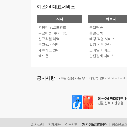
예스24 대표서비스
싸다
빠르다
영원한 YES포인트
총알배송
무료배송+추가적립
총알검색
신규회원 혜택
매장 픽업 서비스
중고샵/바이백
알림 신청 안내
제휴카드 안내
모바일 서비스
애드온
간편결제 서비스
공지사항
8월 신용카드 무이자할부 안내
2026-08-01
회사소개
인재채용
이용약관
개인정보처리방침
청소년보