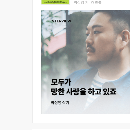
박상영 저
|
래빗홀