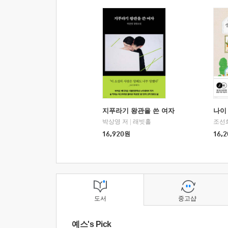
지푸라기 왕관을 쓴 여자
나이 
박상영 저
|
래빗홀
조선
16,920
원
16,2
도서
중고샵
예스's Pick