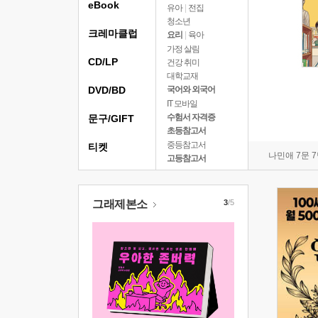
eBook
유아
|
전집
청소년
크레마클럽
요리
|
육아
가정 살림
CD/LP
건강 취미
대학교재
DVD/BD
국어와 외국어
IT 모바일
수험서 자격증
문구/GIFT
초등참고서
중등참고서
티켓
나민애 7문 
고등참고서
그래제본소
3
/5