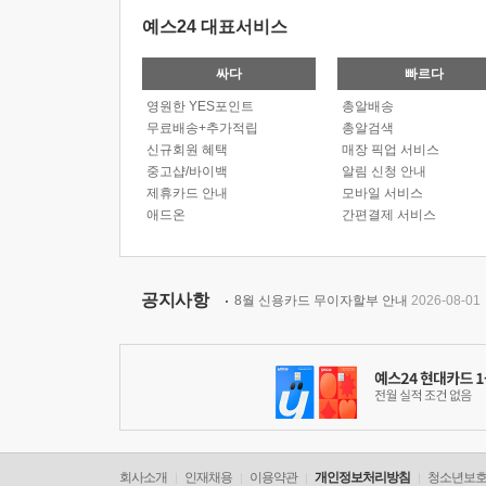
예스24 대표서비스
싸다
빠르다
영원한 YES포인트
총알배송
무료배송+추가적립
총알검색
신규회원 혜택
매장 픽업 서비스
중고샵/바이백
알림 신청 안내
제휴카드 안내
모바일 서비스
애드온
간편결제 서비스
공지사항
8월 신용카드 무이자할부 안내
2026-08-01
회사소개
인재채용
이용약관
개인정보처리방침
청소년보