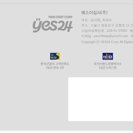
대표 : 김석환, 최세라
주소 : 서울시 영등포구 은행로 11,
사업자등록번호 : 229-81-37000 
이메일 : yes24help@yes24.c
Copyright ⓒ YES24 Corp. All Right