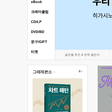
eBook
크레마클럽
CD/LP
DVD/BD
문구/GIFT
티켓
골든벨 퀴즈 & 완독 챌린지
그래제본소
5
/5