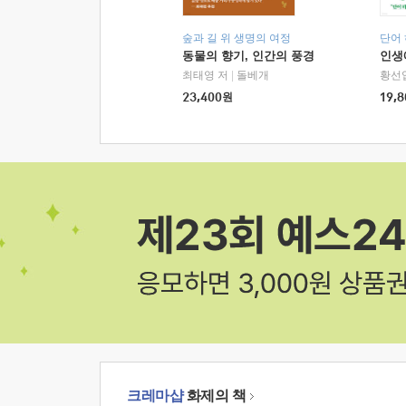
숲과 길 위 생명의 여정
단어
동물의 향기, 인간의 풍경
인생
최태영 저
|
돌베개
황선
23,400
원
19,8
크레마샵
화제의 책