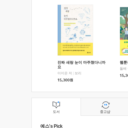
진짜 새랑 눈이 마주쳤다니까
웹툰
요
돌배
이이은 저
|
보리
15,3
15,300
원
도서
중고샵
예스's Pick