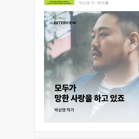
박상영 저
|
래빗홀