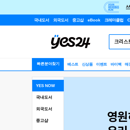
국내도서
외국도서
중고샵
eBook
크레마클럽
C
빠른분야찾기
베스트
신상품
이벤트
바이백
매
YES NOW
국내도서
외국도서
중고샵