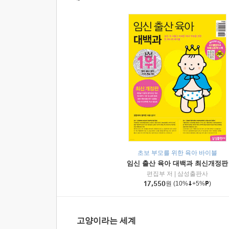
초보 부모를 위한 육아 바이블
임신 출산 육아 대백과 최신개정판
편집부 저
|
삼성출판사
17,550
원
(10%
+5%
)
고양이라는 세계