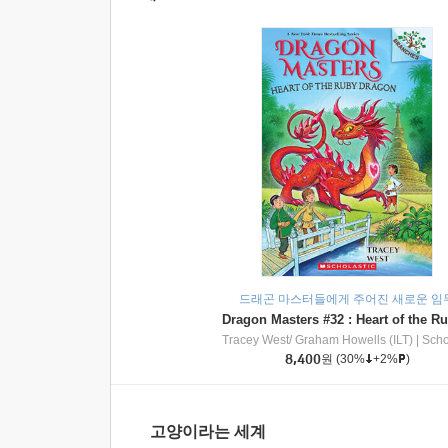
드래곤 마스터들에게 주어진 새로운 임
Tracey West/ Graham Howells (ILT)
|
Scholasti
8,400
원
(30%
+2%
)
고양이라는 세계