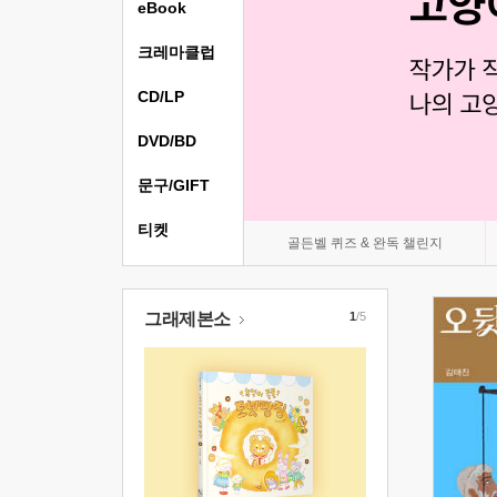
eBook
크레마클럽
CD/LP
DVD/BD
문구/GIFT
티켓
골든벨 퀴즈 & 완독 챌린지
그래제본소
1
/5