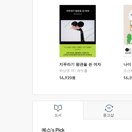
지푸라기 왕관을 쓴 여자
나이 
박상영 저
|
래빗홀
조선
16,920
원
16,2
도서
중고샵
예스's Pick