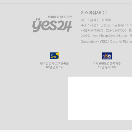
대표 : 김석환, 최세라
주소 : 서울시 영등포구 은행로 11,
사업자등록번호 : 229-81-37000 
이메일 : yes24help@yes24.c
Copyright ⓒ YES24 Corp. All Right