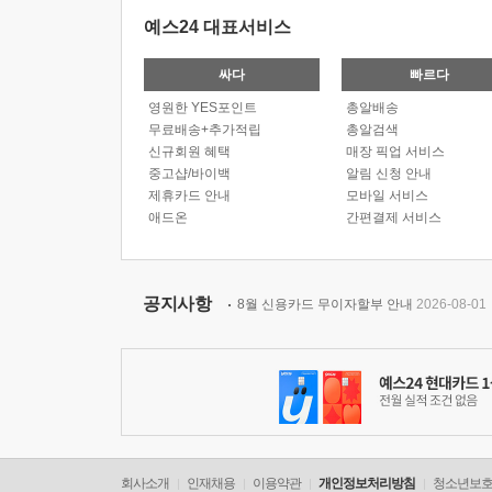
예스24 대표서비스
싸다
빠르다
영원한 YES포인트
총알배송
무료배송+추가적립
총알검색
신규회원 혜택
매장 픽업 서비스
중고샵/바이백
알림 신청 안내
제휴카드 안내
모바일 서비스
애드온
간편결제 서비스
공지사항
8월 신용카드 무이자할부 안내
2026-08-01
회사소개
인재채용
이용약관
개인정보처리방침
청소년보