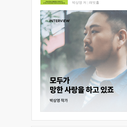
박상영 저
|
래빗홀