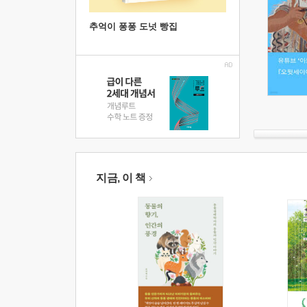
추억이 퐁퐁 도넛 빵집
지금, 이 책