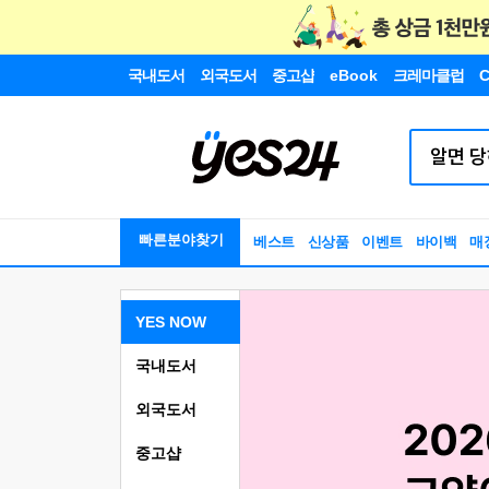
국내도서
외국도서
중고샵
eBook
크레마클럽
C
빠른분야찾기
베스트
신상품
이벤트
바이백
매
YES NOW
국내도서
외국도서
중고샵