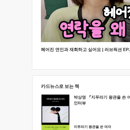
헤어진 연인과 재회하고 싶어요 | 러브픽션 EP.2
카드뉴스로 보는 책
박상영 『지푸라기 왕관을 쓴 
인터뷰
지푸라기 왕관을 쓴 여자