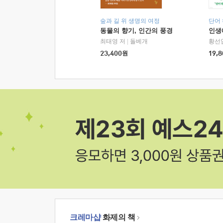
숲과 길 위 생명의 여정
단어
동물의 향기, 인간의 풍경
인생
최태영 저
|
돌베개
황선
23,400
원
19,8
크레마샵
화제의 책