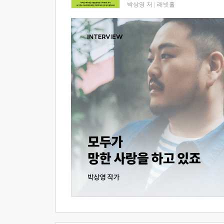
박상영 저
|
래빗홀