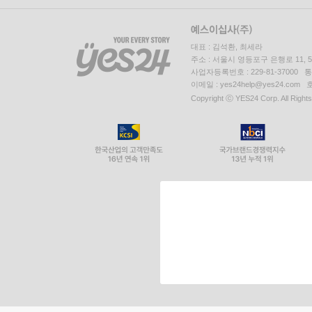
대표 : 김석환, 최세라
주소 : 서울시 영등포구 은행로 11,
사업자등록번호 : 229-81-37000 
이메일 : yes24help@yes24.c
Copyright ⓒ YES24 Corp. All Right