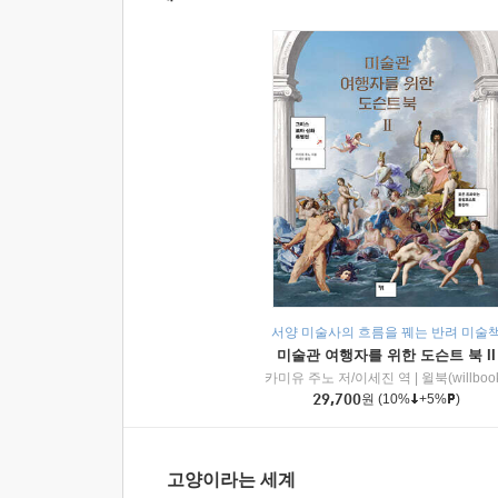
서양 미술사의 흐름을 꿰는 반려 미술
미술관 여행자를 위한 도슨트 북 II
카미유 주노 저/이세진 역
|
윌북(willboo
29,700
원
(10%
+5%
)
고양이라는 세계