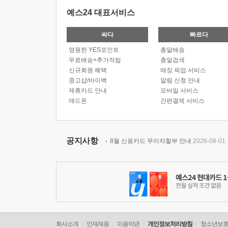
예스24 대표서비스
싸다
빠르다
영원한 YES포인트
총알배송
무료배송+추가적립
총알검색
신규회원 혜택
매장 픽업 서비스
중고샵/바이백
알림 신청 안내
제휴카드 안내
모바일 서비스
애드온
간편결제 서비스
공지사항
8월 신용카드 무이자할부 안내
2026-08-01
회사소개
인재채용
이용약관
개인정보처리방침
청소년보