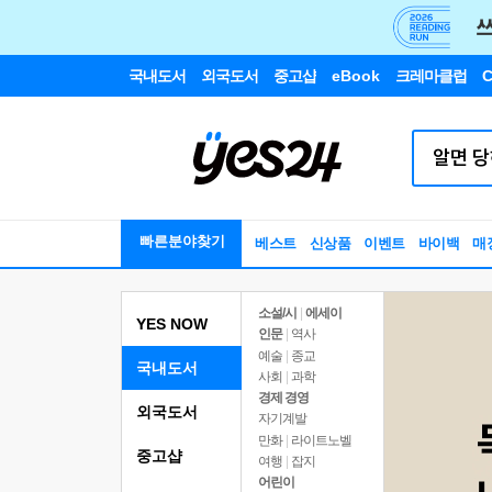
국내도서
외국도서
중고샵
eBook
크레마클럽
C
빠른분야찾기
베스트
신상품
이벤트
바이백
매
소설/시
|
에세이
YES NOW
인문
|
역사
예술
|
종교
국내도서
사회
|
과학
경제 경영
외국도서
자기계발
만화
|
라이트노벨
중고샵
여행
|
잡지
어린이