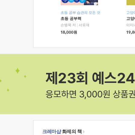
초등 공부 습관의 모든 것
고양
초등 공부력
고양
손병목 저
|
서유재
이미
18,000
원
19,8
크레마샵
화제의 책