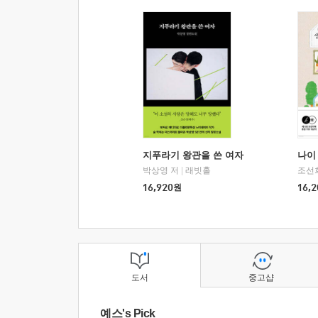
지푸라기 왕관을 쓴 여자
나이 
박상영 저
|
래빗홀
조선
16,920
원
16,2
도서
중고샵
예스's Pick