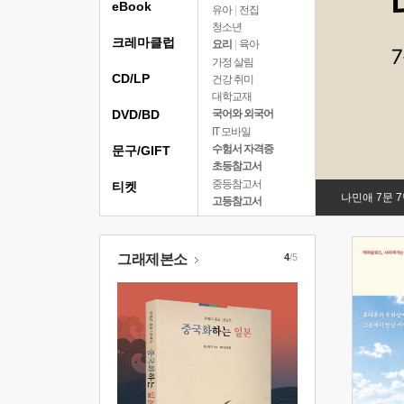
eBook
유아
|
전집
청소년
크레마클럽
요리
|
육아
가정 살림
CD/LP
건강 취미
대학교재
DVD/BD
국어와 외국어
IT 모바일
수험서 자격증
문구/GIFT
초등참고서
중등참고서
티켓
나민애 7문 
고등참고서
그래제본소
4
/5