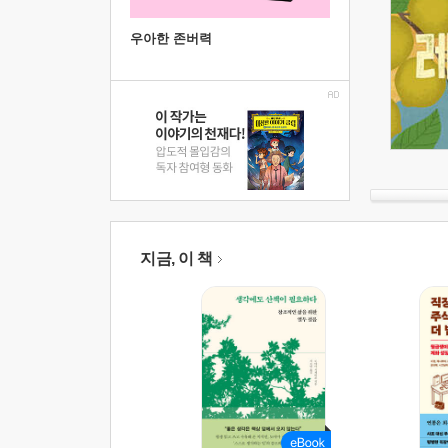
우아한 존버력
지금, 이 책