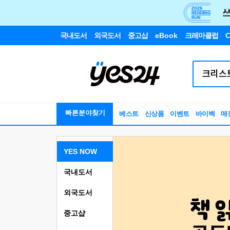
국내도서
외국도서
중고샵
eBook
크레마클럽
C
빠른분야찾기
베스트
신상품
이벤트
바이백
매
YES NOW
국내도서
외국도서
중고샵