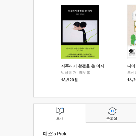
지푸라기 왕관을 쓴 여자
나이 
박상영 저
|
래빗홀
조선
16,920
원
16,2
도서
중고샵
예스's Pick