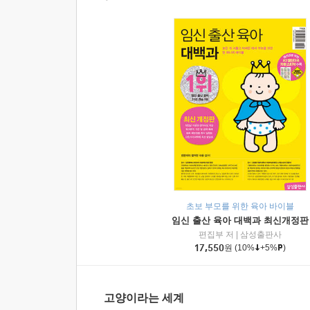
초보 부모를 위한 육아 바이블
임신 출산 육아 대백과 최신개정판
편집부 저
|
삼성출판사
17,550
원
(10%
+5%
)
고양이라는 세계