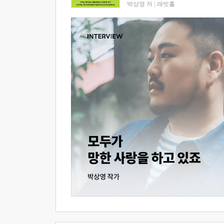
박상영 저
|
래빗홀