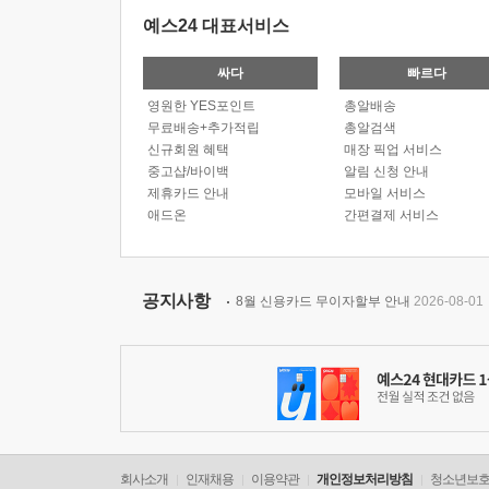
예스24 대표서비스
싸다
빠르다
영원한 YES포인트
총알배송
무료배송+추가적립
총알검색
신규회원 혜택
매장 픽업 서비스
중고샵/바이백
알림 신청 안내
제휴카드 안내
모바일 서비스
애드온
간편결제 서비스
공지사항
8월 신용카드 무이자할부 안내
2026-08-01
회사소개
인재채용
이용약관
개인정보처리방침
청소년보