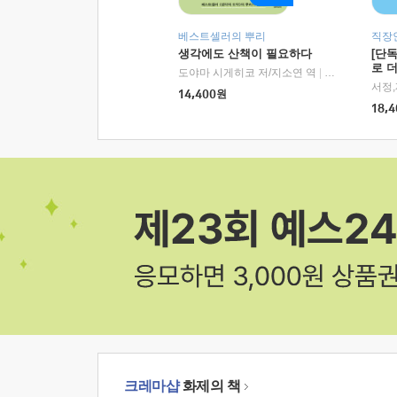
베스트셀러의 뿌리
직장
생각에도 산책이 필요하다
[단
로 
도야마 시게히코 저/지소연 역
|
알에이치코리아(
14,400
원
18,4
크레마샵
화제의 책