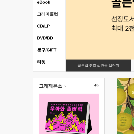
eBook
크레마클럽
CD/LP
DVD/BD
문구/GIFT
티켓
골든벨 퀴즈 & 완독 챌린지
그래제본소
4
/5