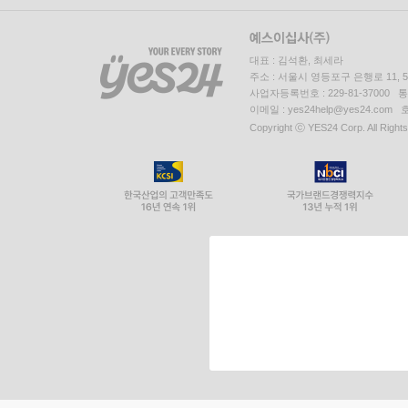
대표 : 김석환, 최세라
주소 : 서울시 영등포구 은행로 11,
사업자등록번호 : 229-81-37000 
이메일 : yes24help@yes24.c
Copyright ⓒ YES24 Corp. All Right