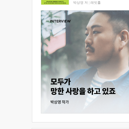
박상영 저
|
래빗홀