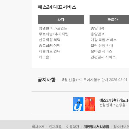
예스24 대표서비스
싸다
빠르다
영원한 YES포인트
총알배송
무료배송+추가적립
총알검색
신규회원 혜택
매장 픽업 서비스
중고샵/바이백
알림 신청 안내
제휴카드 안내
모바일 서비스
애드온
간편결제 서비스
공지사항
8월 신용카드 무이자할부 안내
2026-08-01
회사소개
인재채용
이용약관
개인정보처리방침
청소년보