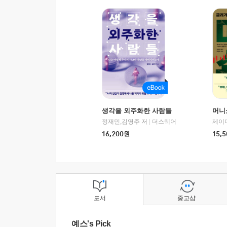
생각을 외주화한 사람들
머니
정재민,김영주 저
|
더스퀘어
16,200
원
15,5
도서
중고샵
예스's Pick