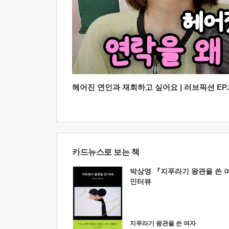
헤어진 연인과 재회하고 싶어요 | 러브픽션 EP.2
카드뉴스로 보는 책
박상영 『지푸라기 왕관을 쓴 
인터뷰
지푸라기 왕관을 쓴 여자