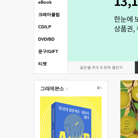
eBook
크레마클럽
CD/LP
DVD/BD
문구/GIFT
티켓
골든벨 퀴즈 & 완독 챌린지
그래제본소
3
/5