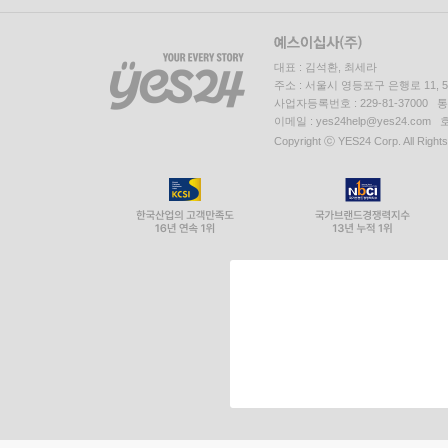
대표 : 김석환, 최세라
주소 : 서울시 영등포구 은행로 11,
사업자등록번호 : 229-81-37000 
이메일 : yes24help@yes24.c
Copyright ⓒ YES24 Corp. All Right