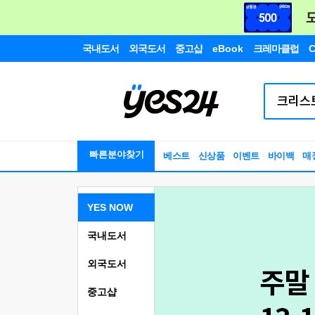
국내도서
외국도서
중고샵
eBook
크레마클럽
C
빠른분야찾기
베스트
신상품
이벤트
바이백
매
YES NOW
국내도서
외국도서
중고샵