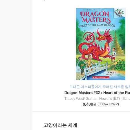
드래곤 마스터들에게 주어진 새로운 임
Tracey West/ Graham Howells (ILT)
|
Scholasti
8,400
원
(30%
+2%
)
고양이라는 세계