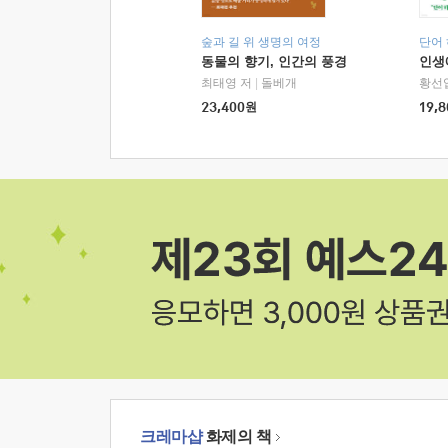
숲과 길 위 생명의 여정
단어
동물의 향기, 인간의 풍경
인생
최태영 저
|
돌베개
황선
23,400
원
19,8
크레마샵
화제의 책