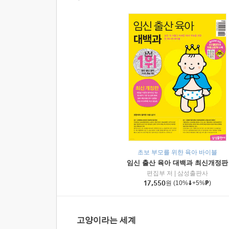
초보 부모를 위한 육아 바이블
임신 출산 육아 대백과 최신개정판
편집부 저
|
삼성출판사
17,550
원
(10%
+5%
)
고양이라는 세계