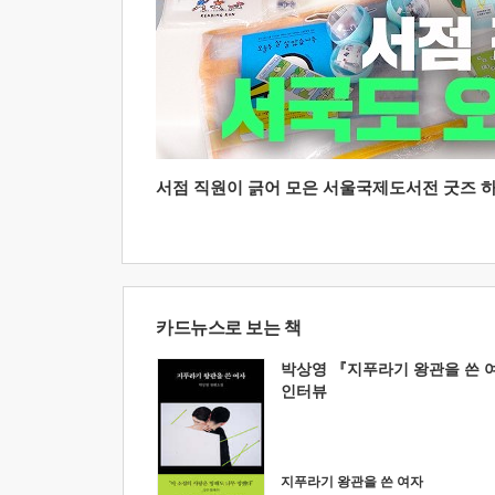
서점 직원이 긁어 모은 서울국제도서전 굿즈 하울
카드뉴스로 보는 책
박상영 『지푸라기 왕관을 쓴 
인터뷰
지푸라기 왕관을 쓴 여자