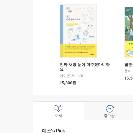
진짜 새랑 눈이 마주쳤다니까
웹툰
요
돌배
이이은 저
|
보리
15,3
15,300
원
도서
중고샵
예스's Pick