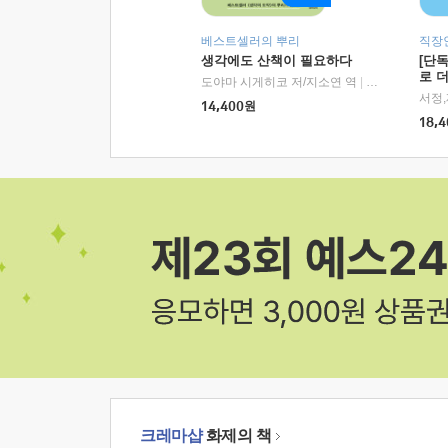
베스트셀러의 뿌리
직장
생각에도 산책이 필요하다
[단
로 
도야마 시게히코 저/지소연 역
|
알에이치코리아(
14,400
원
18,4
크레마샵
화제의 책