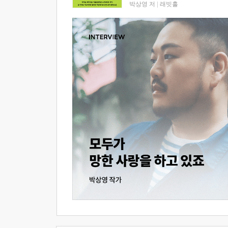
박상영 저
|
래빗홀