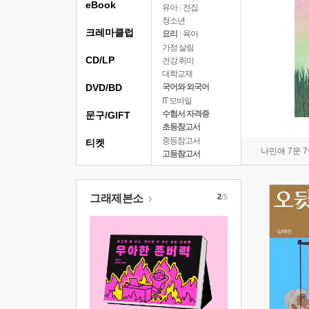
eBook
유아
|
전집
청소년
크레마클럽
요리
|
육아
가정 살림
CD/LP
건강 취미
대학교재
DVD/BD
국어와 외국어
IT 모바일
수험서 자격증
문구/GIFT
초등참고서
중등참고서
티켓
나민애 7문 
고등참고서
그래제본소
2
/5