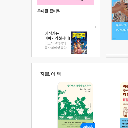
우아한 존버력
지금, 이 책