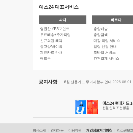
예스24 대표서비스
싸다
빠르다
영원한 YES포인트
총알배송
무료배송+추가적립
총알검색
신규회원 혜택
매장 픽업 서비스
중고샵/바이백
알림 신청 안내
제휴카드 안내
모바일 서비스
애드온
간편결제 서비스
공지사항
8월 신용카드 무이자할부 안내
2026-08-01
회사소개
인재채용
이용약관
개인정보처리방침
청소년보