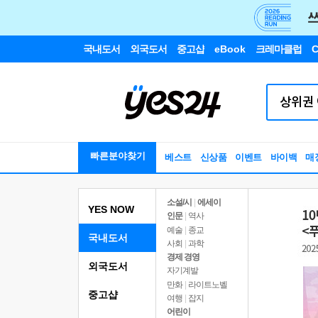
국내도서
외국도서
중고샵
eBook
크레마클럽
C
빠른분야찾기
베스트
신상품
이벤트
바이백
매
소설/시
|
에세이
YES NOW
인문
|
역사
예술
|
종교
국내도서
사회
|
과학
경제 경영
외국도서
자기계발
만화
|
라이트노벨
중고샵
여행
|
잡지
어린이