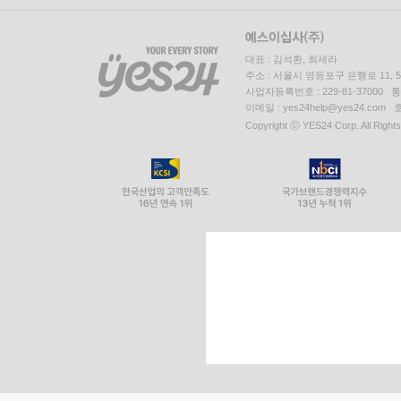
대표 : 김석환, 최세라
주소 : 서울시 영등포구 은행로 11,
사업자등록번호 : 229-81-37000 
이메일 : yes24help@yes24.c
Copyright ⓒ YES24 Corp. All Right