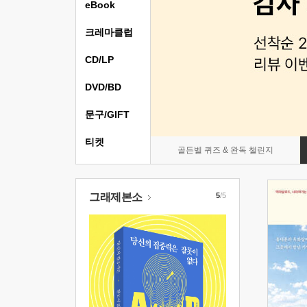
eBook
크레마클럽
CD/LP
DVD/BD
문구/GIFT
티켓
골든벨 퀴즈 & 완독 챌린지
그래제본소
5
/5