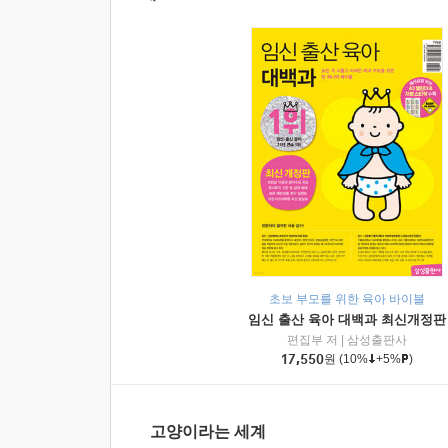
초보 부모를 위한 육아 바이블
임신 출산 육아 대백과 최신개정판
편집부 저
|
삼성출판사
17,550
원
(10%
+5%
)
고양이라는 세계