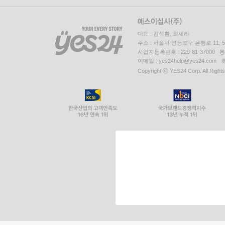
대표 : 김석환, 최세라
주소 : 서울시 영등포구 은행로 11,
사업자등록번호 : 229-81-37000 
이메일 : yes24help@yes24.c
Copyright ⓒ YES24 Corp. All Right