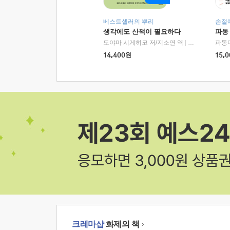
베스트셀러의 뿌리
손절
생각에도 산책이 필요하다
파동
도야마 시게히코 저/지소연 역
|
알에이치코리아(
파동
14,400
원
15,0
크레마샵
화제의 책