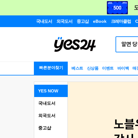
국내도서
외국도서
중고샵
eBook
크레마클럽
C
빠른분야찾기
베스트
신상품
이벤트
바이백
매
YES NOW
국내도서
외국도서
중고샵