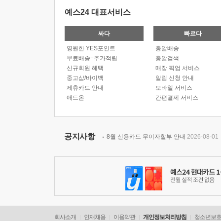
예스24 대표서비스
싸다
빠르다
영원한 YES포인트
총알배송
무료배송+추가적립
총알검색
신규회원 혜택
매장 픽업 서비스
중고샵/바이백
알림 신청 안내
제휴카드 안내
모바일 서비스
애드온
간편결제 서비스
공지사항
8월 신용카드 무이자할부 안내
2026-08-01
회사소개
인재채용
이용약관
개인정보처리방침
청소년보