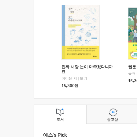
진짜 새랑 눈이 마주쳤다니까
웹툰
요
돌배
이이은 저
|
보리
15,3
15,300
원
도서
중고샵
예스's Pick