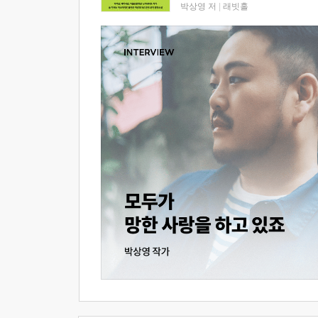
박상영 저
|
래빗홀