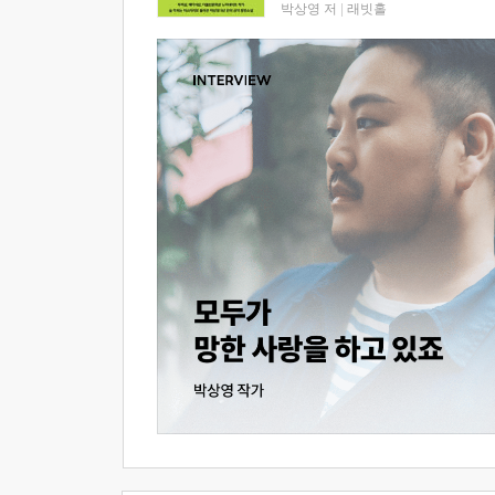
박상영 저
|
래빗홀