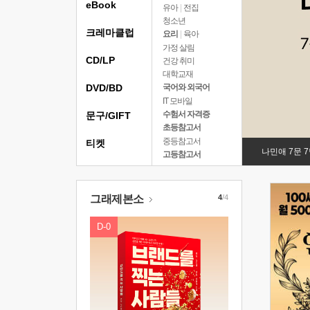
eBook
유아
|
전집
청소년
크레마클럽
요리
|
육아
가정 살림
CD/LP
건강 취미
대학교재
DVD/BD
국어와 외국어
IT 모바일
수험서 자격증
문구/GIFT
초등참고서
중등참고서
티켓
나민애 7문 
고등참고서
그래제본소
4
/4
D-0