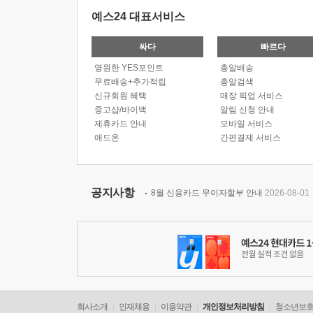
예스24 대표서비스
싸다
빠르다
영원한 YES포인트
총알배송
무료배송+추가적립
총알검색
신규회원 혜택
매장 픽업 서비스
중고샵/바이백
알림 신청 안내
제휴카드 안내
모바일 서비스
애드온
간편결제 서비스
공지사항
8월 신용카드 무이자할부 안내
2026-08-01
회사소개
인재채용
이용약관
개인정보처리방침
청소년보