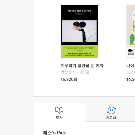
지푸라기 왕관을 쓴 여자
나이 
박상영 저
|
래빗홀
조선
16,920
원
16,2
도서
중고샵
예스's Pick