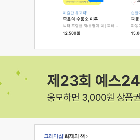
미출간 유고작!
손절
죽음의 수용소 이후
파동
빅터 프랭클 저/유영미 역
|
북하우스
파동
12,500
원
15,0
크레마샵
화제의 책