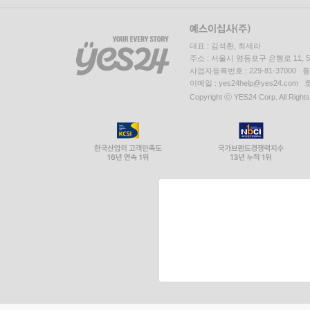
대표 : 김석환, 최세라
주소 : 서울시 영등포구 은행로 11,
사업자등록번호 : 229-81-37000 
이메일 : yes24help@yes24.c
Copyright ⓒ YES24 Corp. All Right