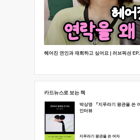
헤어진 연인과 재회하고 싶어요 | 러브픽션 EP.2
카드뉴스로 보는 책
박상영 『지푸라기 왕관을 쓴 
인터뷰
지푸라기 왕관을 쓴 여자