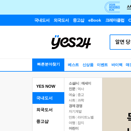
국내도서
외국도서
중고샵
eBook
크레마클럽
C
빠른분야찾기
베스트
신상품
이벤트
바이백
매
소설/시
|
에세이
YES NOW
인문
|
역사
예술
|
종교
국내도서
사회
|
과학
경제 경영
외국도서
자기계발
만화
|
라이트노벨
중고샵
여행
|
잡지
어린이