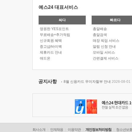
예스24 대표서비스
싸다
빠르다
영원한 YES포인트
총알배송
무료배송+추가적립
총알검색
신규회원 혜택
매장 픽업 서비스
중고샵/바이백
알림 신청 안내
제휴카드 안내
모바일 서비스
애드온
간편결제 서비스
공지사항
8월 신용카드 무이자할부 안내
2026-08-01
회사소개
인재채용
이용약관
개인정보처리방침
청소년보