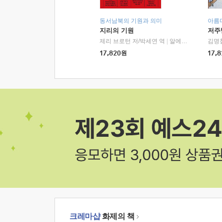
동서남북의 기원과 의미
아름
지리의 기원
저주
제리 브로턴 저/박세연 역
|
알에이치코리아(RHK)
김명
17,820
원
17,8
크레마샵
화제의 책