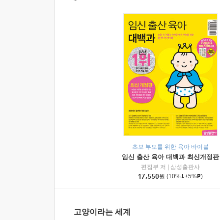
초보 부모를 위한 육아 바이블
임신 출산 육아 대백과 최신개정판
편집부 저
|
삼성출판사
17,550
원
(10%
+5%
)
고양이라는 세계