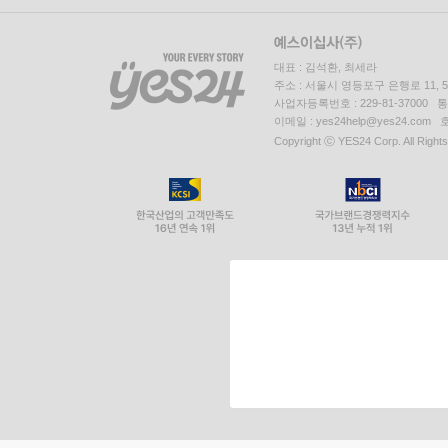
대표 : 김석환, 최세라
주소 : 서울시 영등포구 은행로 11,
사업자등록번호 : 229-81-37000 
이메일 : yes24help@yes24.c
Copyright ⓒ YES24 Corp. All Right