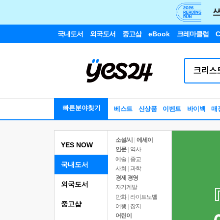
국내도서
외국도서
중고샵
eBook
크레마클럽
C
빠른분야찾기
베스트
신상품
이벤트
바이백
매
소설/시
|
에세이
YES NOW
인문
|
역사
예술
|
종교
국내도서
사회
|
과학
경제 경영
외국도서
자기계발
만화
|
라이트노벨
중고샵
여행
|
잡지
어린이