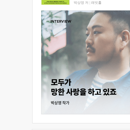
박상영 저
|
래빗홀