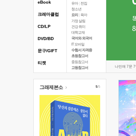
eBook
유아
|
전집
청소년
크레마클럽
요리
|
육아
가정 살림
CD/LP
건강 취미
대학교재
DVD/BD
국어와 외국어
IT 모바일
수험서 자격증
문구/GIFT
초등참고서
중등참고서
티켓
나민애 7문 
고등참고서
그래제본소
5
/5