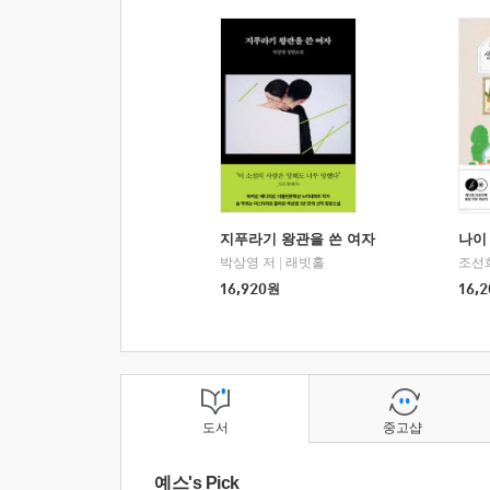
지푸라기 왕관을 쓴 여자
나이 
박상영 저
|
래빗홀
조선
16,920
원
16,2
도서
중고샵
예스's Pick