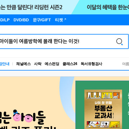
D/LP
DVD/BD
문구
/GIFT
티켓
독서유형검사
장안내
채널예스
사락
예스펀딩
클래스24
여
RBTI Lab
독서유형검사