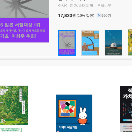
아사이 료 저/송태욱 역
은행나무
17,820
원
(10% 할인)
990원