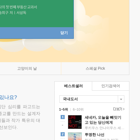
닫기
고양이의 날
스페셜 Pick
베스트셀러
인기검색어
 있나요?
국내도서
집단 심리를 파고드는
1~5위
|
6~10위
 종교를 만드는 설계자
세네카, 오늘을 빼앗기
물들과 작가 특유의 대
고 있는 당신에게
선보인다.
루키우스 안나이우스 세네카 저/하와이 대저택 편역
투명한 나선