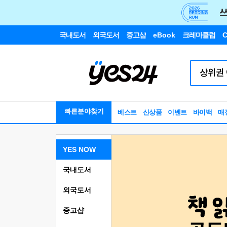
국내도서
외국도서
중고샵
eBook
크레마클럽
C
빠른분야찾기
베스트
신상품
이벤트
바이백
매
YES NOW
국내도서
외국도서
중고샵