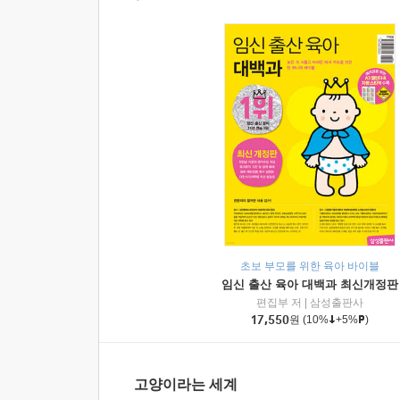
초보 부모를 위한 육아 바이블
임신 출산 육아 대백과 최신개정판
편집부 저
|
삼성출판사
17,550
원
(10%
+5%
)
고양이라는 세계