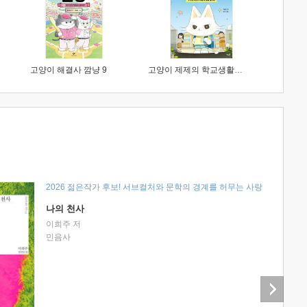
고양이 해결사 깜냥 9
고양이 제제의 학교생활 1 : 초등학생이 이렇게 힘들 줄이야
2026 젊은작가 후보! 서브컬처와 문학의 경계를 허무는 사랑
나의 천사
이희주 저
민음사