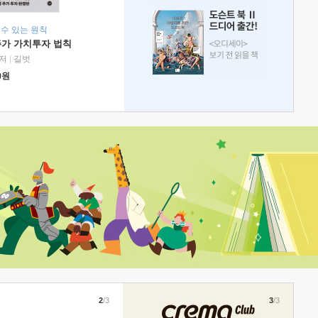
 수 있는 원칙
주가 가치투자 법칙
저
|
길벗
0
원
2
/3
3
/3