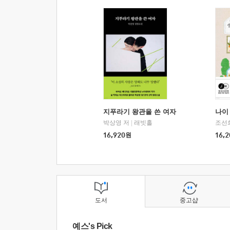
지푸라기 왕관을 쓴 여자
나이 
박상영 저
|
래빗홀
조선
16,920
원
16,2
도서
중고샵
예스's Pick