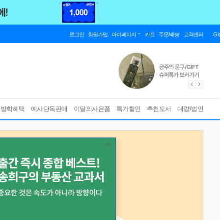
로그인
회원가입
마이페이지
카트
주문/배송
고객센터
Gl
름방학혜택
예사단독판매
이달의사은품
특가할인
추천도서
대량/법인