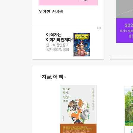
우아한 존버력
지금, 이 책