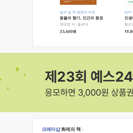
숲과 길 위 생명의 여정
단어
동물의 향기, 인간의 풍경
인생
최태영 저
|
돌베개
황선
23,400
원
19,8
크레마샵
화제의 책