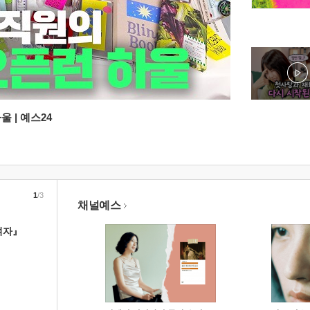
 | 예스24
1
/3
채널예스
여자』