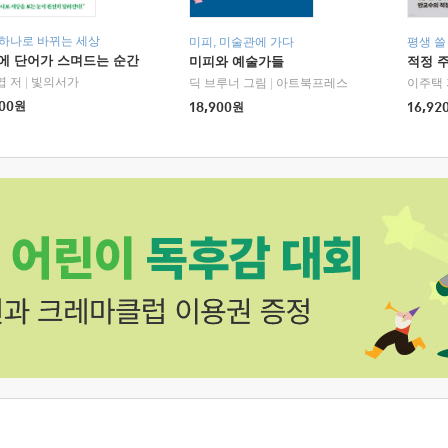
 하나로 바뀌는 세상
미피, 미술관에 가다
평생 쓸
에 단어가 스며드는 순간
미피와 예술가들
적정 
엽 저
|
빛의서가
딕 브루너 그림
|
아트북프레스
이주택 
00
원
18,900
원
16,92