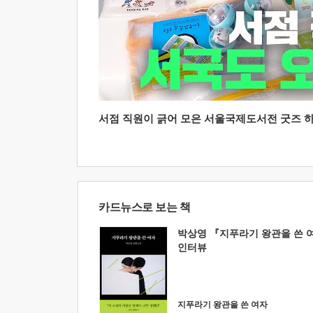
서점 직원이 긁어 모은 서울국제도서전 굿즈 하울
카드뉴스로 보는 책
박상영 『지푸라기 왕관을 쓴 
인터뷰
지푸라기 왕관을 쓴 여자