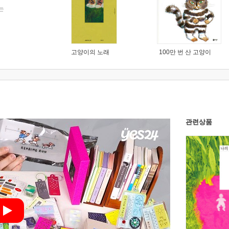
는
고양이의 노래
100만 번 산 고양이
관련상품