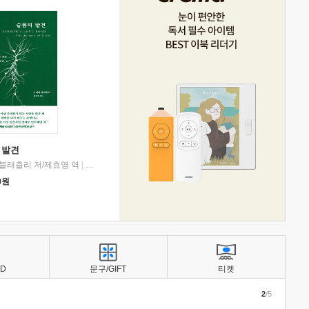
 발견
블래츨리 저/제효영 역
|
디플롯
0
원
BD
문구/GIFT
티켓
2
/5