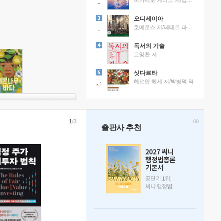
히가시노 게이고 저/김선영 역
오디세이아
호메로스 저/페테르 파울 루벤스 그림/박문재 역
독서의 기술
고명환 저
싯다르타
헤르만 헤세 저/박병덕 역
1
1
/3
출판사 추천