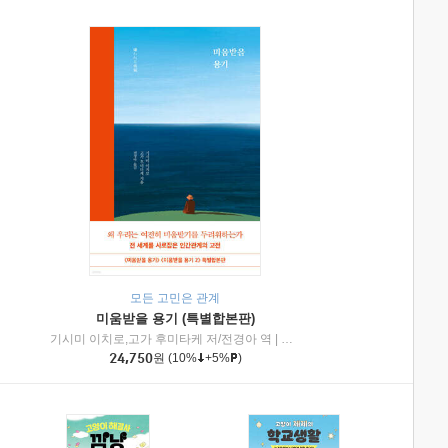
모든 고민은 관계
미움받을 용기 (특별합본판)
기시미 이치로,고가 후미타케 저/전경아 역
|
제이브리즈북스
|
인플루엔셜
24,750
원
(10%
+5%
)