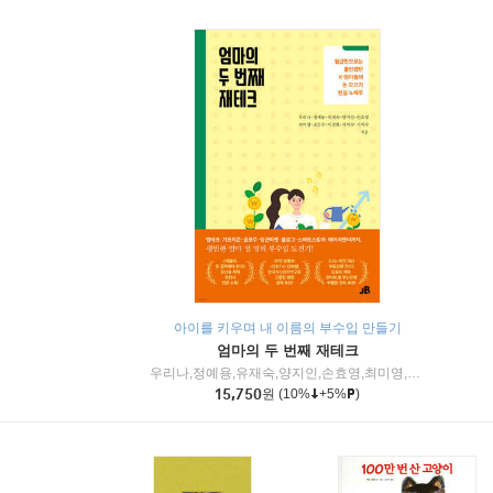
아이를 키우며 내 이름의 부수입 만들기
엄마의 두 번째 재테크
우리나,정예용,유재숙,양지인,손효영,최미영,조민주,이진현,차미숙,서미숙 저
15,750
원
(10%
+5%
)