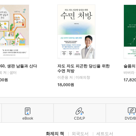
60, 생판 남들과 산다
자도 자도 피곤한 당신을 위한
슬픔의
수면 처방
희 저
|
샘터
바버라 
이준용 저
|
미래의창
00
원
17,82
18,000
원
eBook
CD/LP
DVD/
화제의 책
외국도서
세트도서