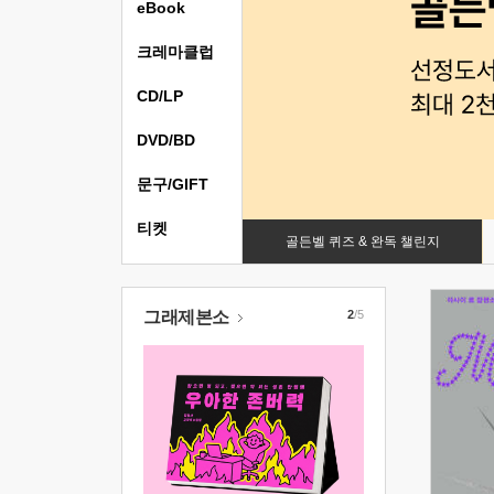
eBook
크레마클럽
CD/LP
DVD/BD
문구/GIFT
티켓
골든벨 퀴즈 & 완독 챌린지
그래제본소
2
/5