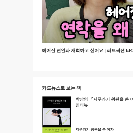
헤어진 연인과 재회하고 싶어요 | 러브픽션 EP.2
카드뉴스로 보는 책
박상영 『지푸라기 왕관을 쓴 
인터뷰
지푸라기 왕관을 쓴 여자