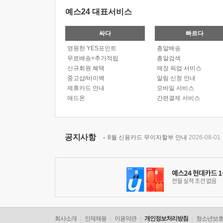
예스24 대표서비스
싸다
빠르다
영원한 YES포인트
총알배송
무료배송+추가적립
총알검색
신규회원 혜택
매장 픽업 서비스
중고샵/바이백
알림 신청 안내
제휴카드 안내
모바일 서비스
애드온
간편결제 서비스
공지사항
8월 신용카드 무이자할부 안내
2026-08-01
회사소개
인재채용
이용약관
개인정보처리방침
청소년보