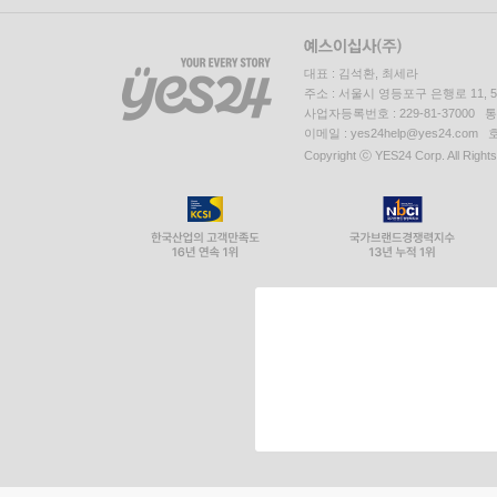
대표 : 김석환, 최세라
주소 : 서울시 영등포구 은행로 11,
사업자등록번호 : 229-81-37000 
이메일 : yes24help@yes24.c
Copyright ⓒ YES24 Corp. All Right