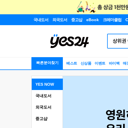
국내도서
외국도서
중고샵
eBook
크레마클럽
C
빠른분야찾기
베스트
신상품
이벤트
바이백
매
YES NOW
국내도서
외국도서
중고샵