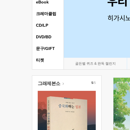
eBook
크레마클럽
CD/LP
DVD/BD
문구/GIFT
티켓
골든벨 퀴즈 & 완독 챌린지
그래제본소
5
/5