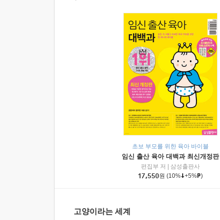
초보 부모를 위한 육아 바이블
임신 출산 육아 대백과 최신개정판
편집부 저
|
삼성출판사
17,550
원
(10%
+5%
)
고양이라는 세계