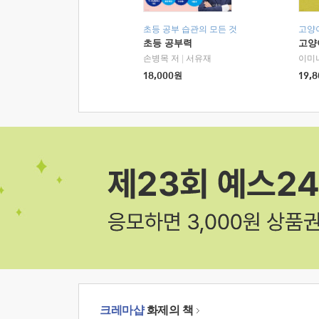
초등 공부 습관의 모든 것
고양
초등 공부력
고양
손병목 저
|
서유재
이미
18,000
원
19,8
크레마샵
화제의 책