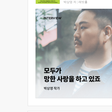
박상영 저
|
래빗홀