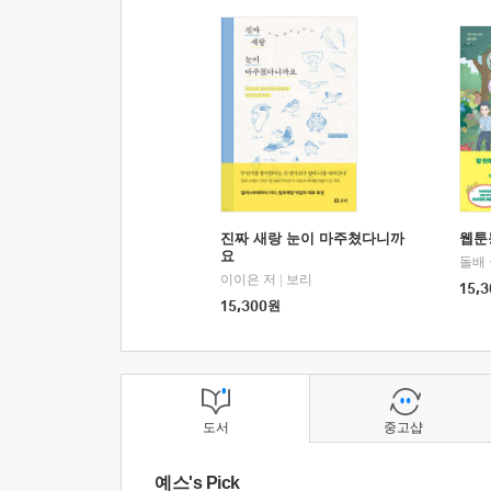
진짜 새랑 눈이 마주쳤다니까
웹툰
요
돌배
이이은 저
|
보리
15,3
15,300
원
도서
중고샵
예스's Pick