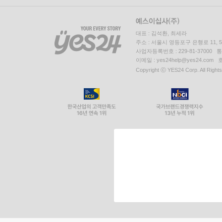
대표 : 김석환, 최세라
주소 : 서울시 영등포구 은행로 11,
사업자등록번호 : 229-81-37000 
이메일 : yes24help@yes24.c
Copyright ⓒ YES24 Corp. All Right