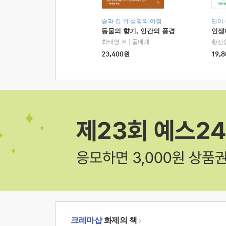
숲과 길 위 생명의 여정
단어
동물의 향기, 인간의 풍경
인생
최태영 저
|
돌베개
황선
23,400
원
19,8
크레마샵
화제의 책