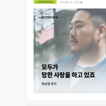
박상영 저
|
래빗홀