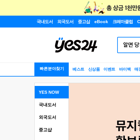
국내도서
외국도서
중고샵
eBook
크레마클럽
C
빠른분야찾기
베스트
신상품
이벤트
바이백
매
YES NOW
국내도서
외국도서
중고샵