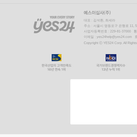
대표 : 김석환, 최세라
주소 : 서울시 영등포구 은행로 11,
사업자등록번호 : 229-81-37000 
이메일 : yes24help@yes24.c
Copyright ⓒ YES24 Corp. All Right