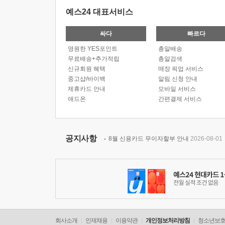
예스24 대표서비스
싸다
빠르다
영원한 YES포인트
총알배송
무료배송+추가적립
총알검색
신규회원 혜택
매장 픽업 서비스
중고샵/바이백
알림 신청 안내
제휴카드 안내
모바일 서비스
애드온
간편결제 서비스
공지사항
8월 신용카드 무이자할부 안내
2026-08-01
회사소개
인재채용
이용약관
개인정보처리방침
청소년보