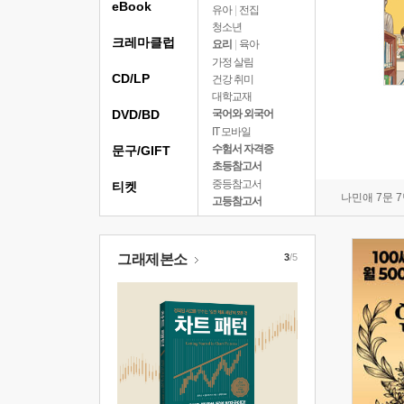
eBook
유아
|
전집
청소년
크레마클럽
요리
|
육아
가정 살림
CD/LP
건강 취미
대학교재
DVD/BD
국어와 외국어
IT 모바일
수험서 자격증
문구/GIFT
초등참고서
중등참고서
티켓
나민애 7문 
고등참고서
그래제본소
3
/5