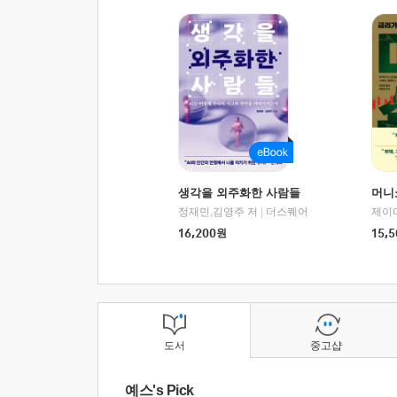
생각을 외주화한 사람들
머니
정재민,김영주 저
|
더스퀘어
16,200
원
15,5
도서
중고샵
예스's Pick