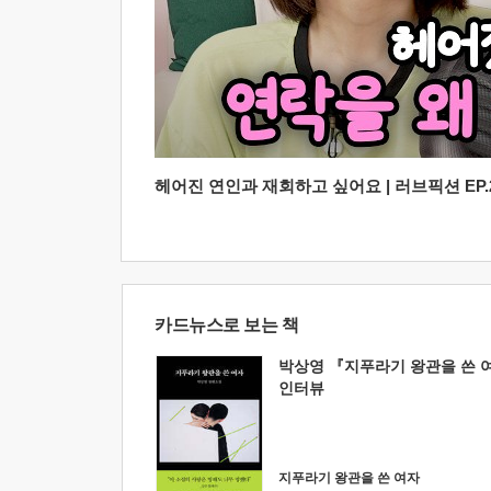
헤어진 연인과 재회하고 싶어요 | 러브픽션 EP.2
카드뉴스로 보는 책
박상영 『지푸라기 왕관을 쓴 
인터뷰
지푸라기 왕관을 쓴 여자