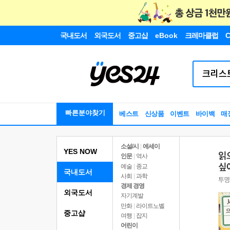
국내도서
외국도서
중고샵
eBook
크레마클럽
C
빠른분야찾기
베스트
신상품
이벤트
바이백
매
소설/시
|
에세이
YES NOW
인문
|
역사
예술
|
종교
국내도서
사회
|
과학
경제 경영
외국도서
자기계발
만화
|
라이트노벨
중고샵
여행
|
잡지
어린이