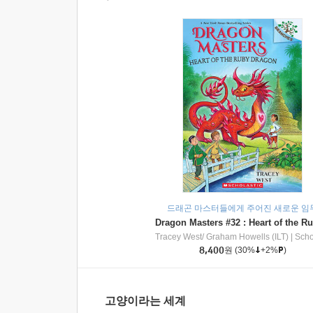
드래곤 마스터들에게 주어진 새로운 임
Tracey West/ Graham Howells (ILT)
|
Scholasti
8,400
원
(30%
+2%
)
고양이라는 세계