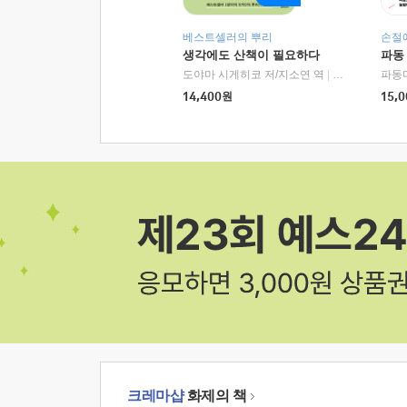
베스트셀러의 뿌리
손절
생각에도 산책이 필요하다
파동
도야마 시게히코 저/지소연 역
|
알에이치코리아(
파동
14,400
원
15,0
크레마샵
화제의 책