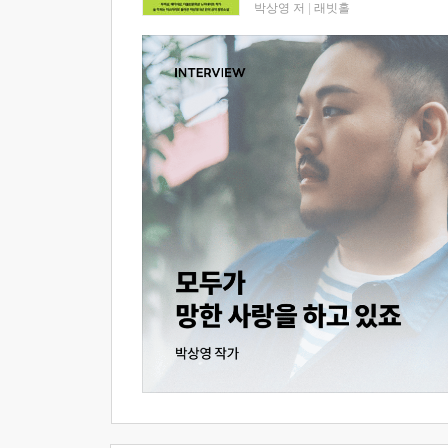
박상영 저
|
래빗홀