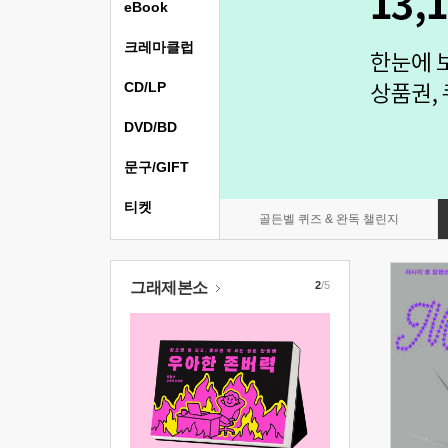
eBook
크레마클럽
CD/LP
DVD/BD
문구/GIFT
티켓
골든벨 퀴즈 & 완독 챌린지
그래제본소
2
/5