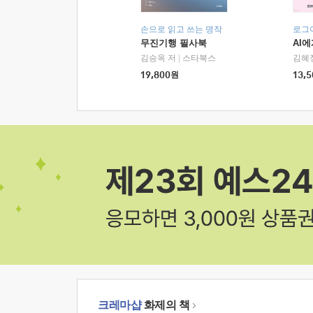
손으로 읽고 쓰는 명작
로그
무진기행 필사북
AI
김승옥 저
|
스타북스
김혜
19,800
원
13,5
크레마샵
화제의 책