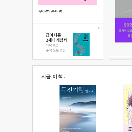
우아한 존버력
지금, 이 책