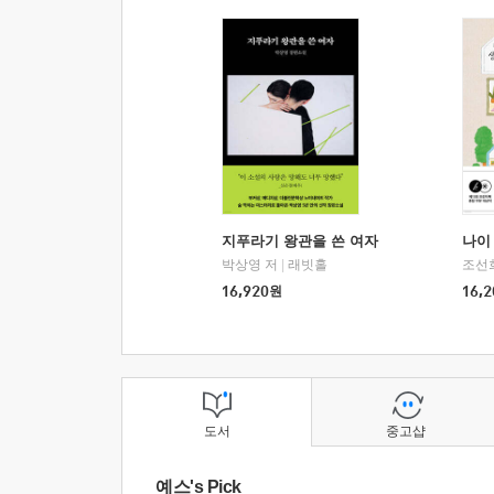
지푸라기 왕관을 쓴 여자
나이 
박상영 저
|
래빗홀
조선
16,920
원
16,2
도서
중고샵
예스's Pick