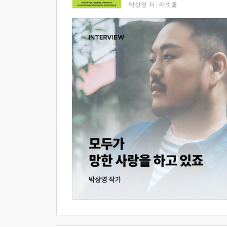
박상영 저
|
래빗홀