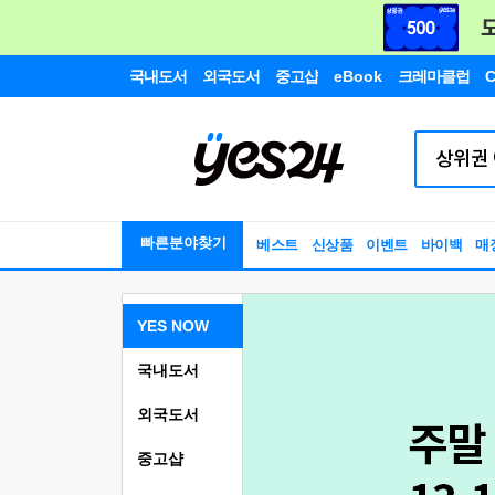
국내도서
외국도서
중고샵
eBook
크레마클럽
C
빠른분야찾기
베스트
신상품
이벤트
바이백
매
YES NOW
국내도서
외국도서
중고샵