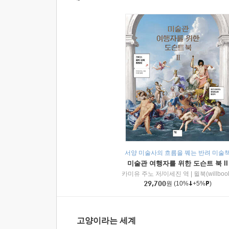
서양 미술사의 흐름을 꿰는 반려 미술
미술관 여행자를 위한 도슨트 북 II
카미유 주노 저/이세진 역
|
윌북(willboo
29,700
원
(10%
+5%
)
고양이라는 세계