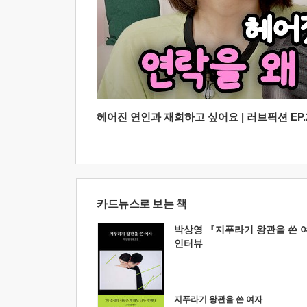
헤어진 연인과 재회하고 싶어요 | 러브픽션 EP.2
카드뉴스로 보는 책
박상영 『지푸라기 왕관을 쓴 
인터뷰
지푸라기 왕관을 쓴 여자