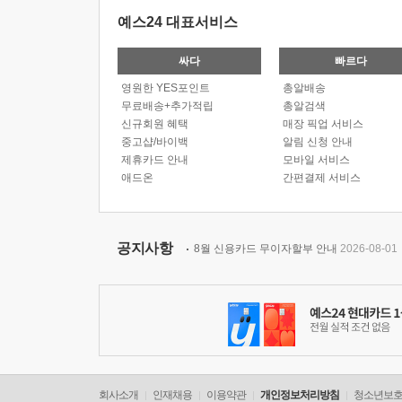
예스24 대표서비스
싸다
빠르다
영원한 YES포인트
총알배송
무료배송+추가적립
총알검색
신규회원 혜택
매장 픽업 서비스
중고샵/바이백
알림 신청 안내
제휴카드 안내
모바일 서비스
애드온
간편결제 서비스
공지사항
8월 신용카드 무이자할부 안내
2026-08-01
회사소개
인재채용
이용약관
개인정보처리방침
청소년보