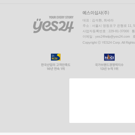
대표 : 김석환, 최세라
주소 : 서울시 영등포구 은행로 11,
사업자등록번호 : 229-81-37000 
이메일 : yes24help@yes24.c
Copyright ⓒ YES24 Corp. All Right