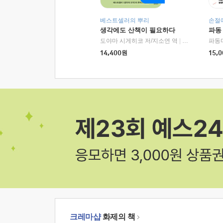
베스트셀러의 뿌리
손절
생각에도 산책이 필요하다
파동
도야마 시게히코 저/지소연 역
|
알에이치코리아(
파동
14,400
원
15,0
크레마샵
화제의 책