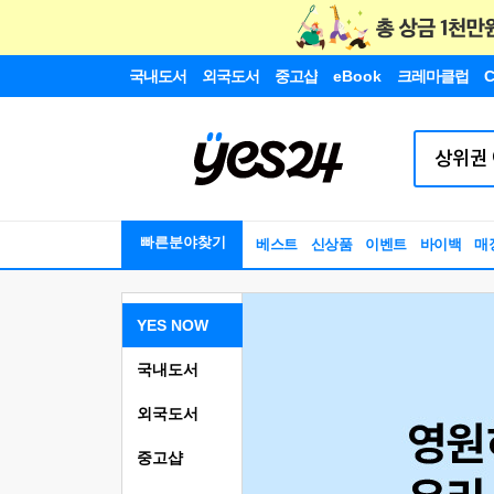
국내도서
외국도서
중고샵
eBook
크레마클럽
C
빠른분야찾기
베스트
신상품
이벤트
바이백
매
YES NOW
국내도서
외국도서
중고샵