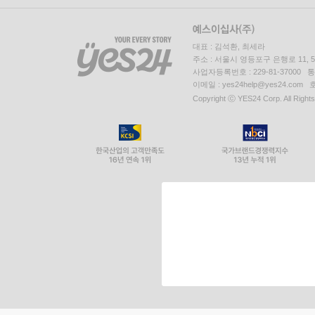
대표 : 김석환, 최세라
주소 : 서울시 영등포구 은행로 11,
사업자등록번호 : 229-81-37000 
이메일 : yes24help@yes24.c
Copyright ⓒ YES24 Corp. All Right