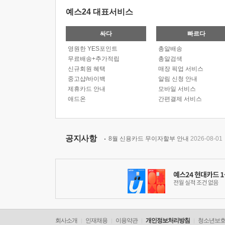
예스24 대표서비스
싸다
빠르다
영원한 YES포인트
총알배송
무료배송+추가적립
총알검색
신규회원 혜택
매장 픽업 서비스
중고샵/바이백
알림 신청 안내
제휴카드 안내
모바일 서비스
애드온
간편결제 서비스
공지사항
8월 신용카드 무이자할부 안내
2026-08-01
회사소개
인재채용
이용약관
개인정보처리방침
청소년보