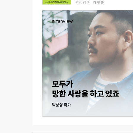
박상영 저
|
래빗홀