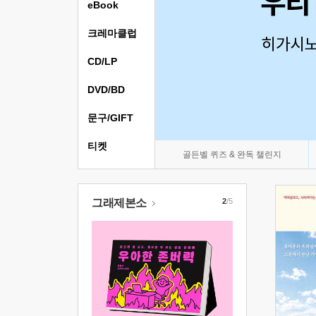
eBook
크레마클럽
CD/LP
DVD/BD
문구/GIFT
티켓
골든벨 퀴즈 & 완독 챌린지
그래제본소
2
/5