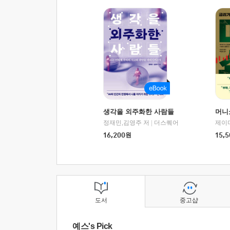
생각을 외주화한 사람들
머니
정재민,김영주 저
|
더스퀘어
16,200
원
15,5
도서
중고샵
예스's Pick