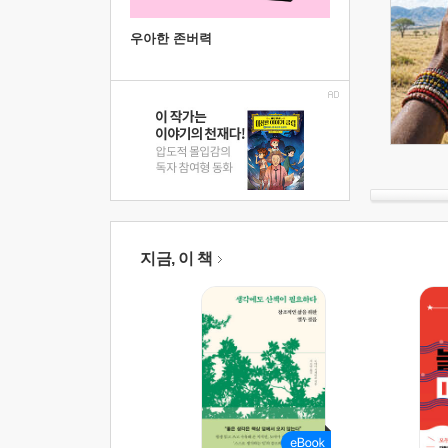
우아한 존버력
지금, 이 책