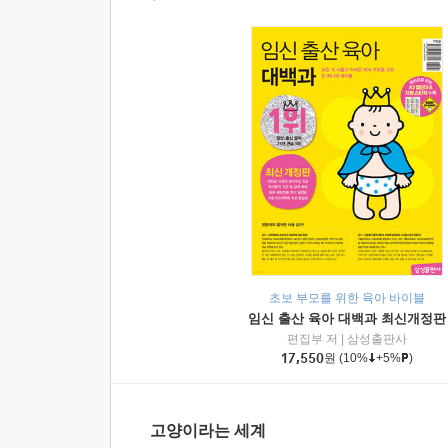
초보 부모를 위한 육아 바이블
임신 출산 육아 대백과 최신개정판
편집부 저
|
삼성출판사
17,550
원
(10%
+5%
)
고양이라는 세계