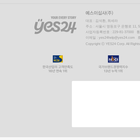
대표 : 김석환, 최세라
주소 : 서울시 영등포구 은행로 11,
사업자등록번호 : 229-81-37000 
이메일 : yes24help@yes24.c
Copyright ⓒ YES24 Corp. All Right