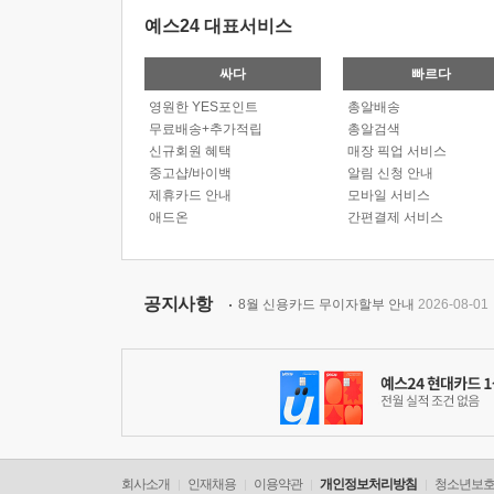
예스24 대표서비스
싸다
빠르다
영원한 YES포인트
총알배송
무료배송+추가적립
총알검색
신규회원 혜택
매장 픽업 서비스
중고샵/바이백
알림 신청 안내
제휴카드 안내
모바일 서비스
애드온
간편결제 서비스
공지사항
8월 신용카드 무이자할부 안내
2026-08-01
회사소개
인재채용
이용약관
개인정보처리방침
청소년보