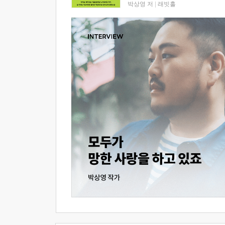
박상영 저
|
래빗홀