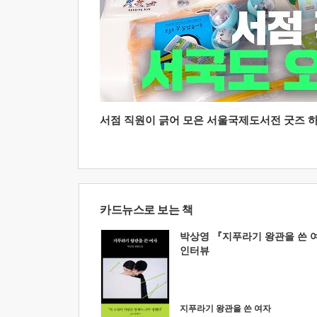
서점 직원이 긁어 모은 서울국제도서전 굿즈 하울
카드뉴스로 보는 책
박상영 『지푸라기 왕관을 쓴 
인터뷰
지푸라기 왕관을 쓴 여자