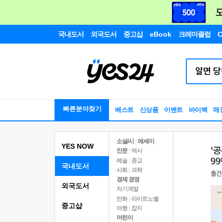
국내도서
외국도서
중고샵
eBook
크레마클럽
C
빠른분야찾기
베스트
신상품
이벤트
바이백
매
소설/시
|
에세이
YES NOW
인문
|
역사
예술
|
종교
국내도서
사회
|
과학
경제 경영
외국도서
자기계발
만화
|
라이트노벨
중고샵
여행
|
잡지
어린이