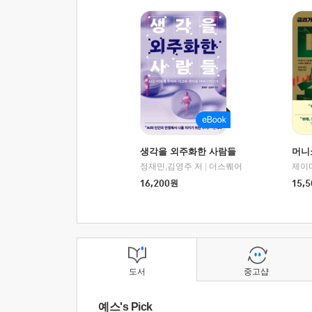
생각을 외주화한 사람들
머니
정재민,김영주 저
|
더스퀘어
16,200
원
15,5
도서
중고샵
예스's Pick