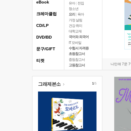
eBook
유아
|
전집
청소년
크레마클럽
요리
|
육아
가정 살림
CD/LP
건강 취미
대학교재
DVD/BD
국어와 외국어
IT 모바일
수험서 자격증
문구/GIFT
초등참고서
중등참고서
티켓
나민애 7문 
고등참고서
그래제본소
1
/5