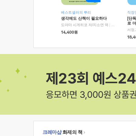
베스트셀러의 뿌리
직장
생각에도 산책이 필요하다
[단
로 
도야마 시게히코 저/지소연 역
|
알에이치코리아(
14,400
원
18,4
크레마샵
화제의 책