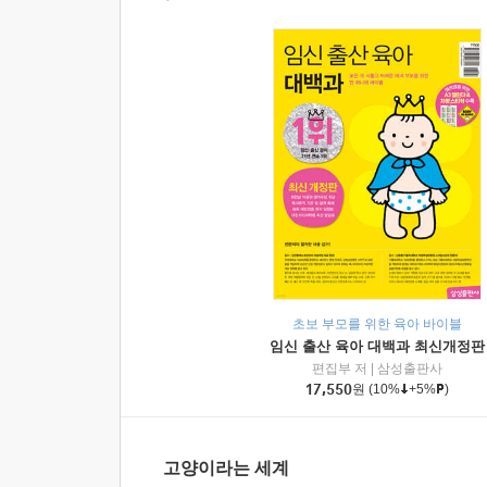
초보 부모를 위한 육아 바이블
임신 출산 육아 대백과 최신개정판
편집부 저
|
삼성출판사
17,550
원
(10%
+5%
)
고양이라는 세계