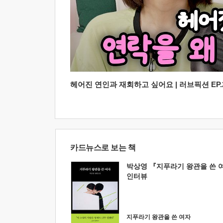
헤어진 연인과 재회하고 싶어요 | 러브픽션 EP.2
카드뉴스로 보는 책
박상영 『지푸라기 왕관을 쓴 
인터뷰
지푸라기 왕관을 쓴 여자