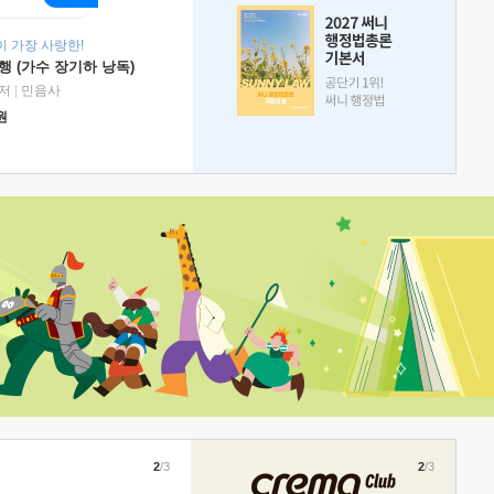
 가장 사랑한!
 (가수 장기하 낭독)
저
|
민음사
원
2
/3
2
/3