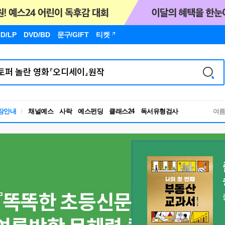
D/LP
DVD/BD
문구
/GIFT
티켓
장안내
채널예스
사락
예스펀딩
클래스24
독서유형검사
여
RBTI Lab
독서유형검사