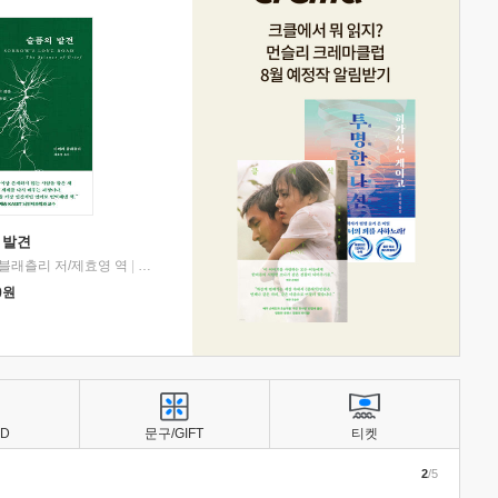
 발견
블래츨리 저/제효영 역
|
디플롯
0
원
BD
문구/GIFT
티켓
2
/5