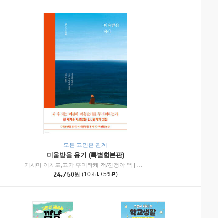
모든 고민은 관계
미움받을 용기 (특별합본판)
기시미 이치로,고가 후미타케 저/전경아 역
|
제이브리즈북스
|
인플루엔셜
24,750
원
(10%
+5%
)