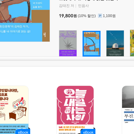
김태진 저
민음사
19,800
원
(10% 할인)
1,100원