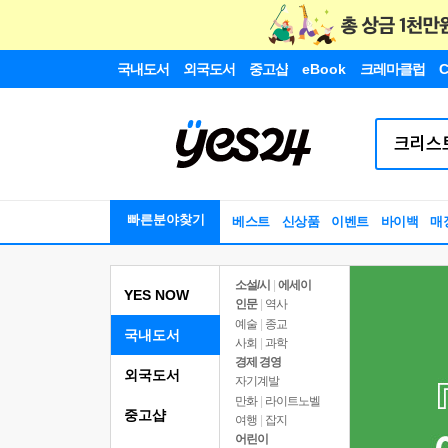
국내도서
외국도서
중고샵
eBook
크레마클럽
C
빠른분야찾기
베스트
신상품
이벤트
바이백
매
소설/시
|
에세이
YES NOW
인문
|
역사
예술
|
종교
국내도서
사회
|
과학
경제 경영
외국도서
자기계발
만화
|
라이트노벨
중고샵
여행
|
잡지
어린이