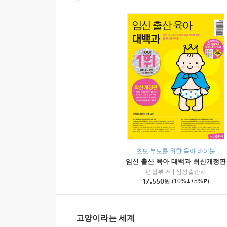
초보 부모를 위한 육아 바이블
임신 출산 육아 대백과 최신개정판
편집부 저
|
삼성출판사
17,550
원
(10%
+5%
)
고양이라는 세계