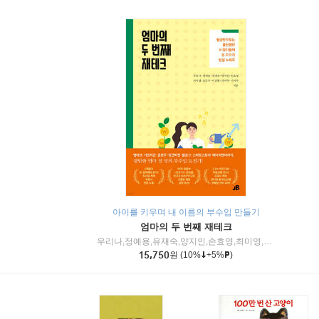
아이를 키우며 내 이름의 부수입 만들기
엄마의 두 번째 재테크
우리나,정예용,유재숙,양지인,손효영,최미영,조민주,이진현,차미숙,서미숙 저
15,750
원
(10%
+5%
)