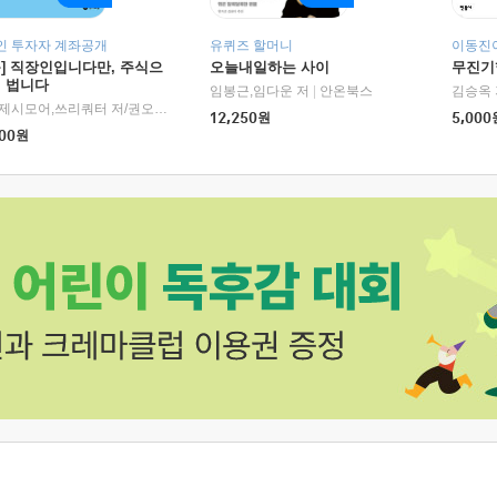
인 투자자 계좌공개
유퀴즈 할머니
이동진이
독] 직장인입니다만, 주식으
오늘내일하는 사이
무진기행
더 법니다
RHK)
임봉근,임다운 저
|
안온북스
김승옥 
서정,제시모어,쓰리쿼터 저/권오태,시그널리포트 편
|
경이로움
12,250
원
5,000
00
원