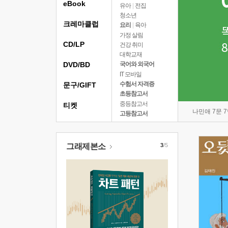
eBook
유아
|
전집
청소년
크레마클럽
요리
|
육아
가정 살림
CD/LP
건강 취미
대학교재
DVD/BD
국어와 외국어
IT 모바일
수험서 자격증
문구/GIFT
초등참고서
중등참고서
티켓
나민애 7문 
고등참고서
그래제본소
3
/5