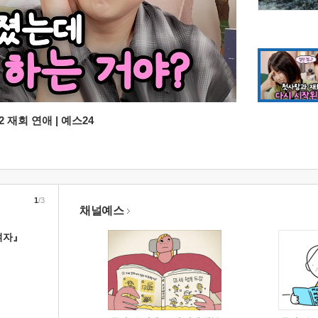
 재회 연애 | 예스24
1
/3
채널예스
여자』