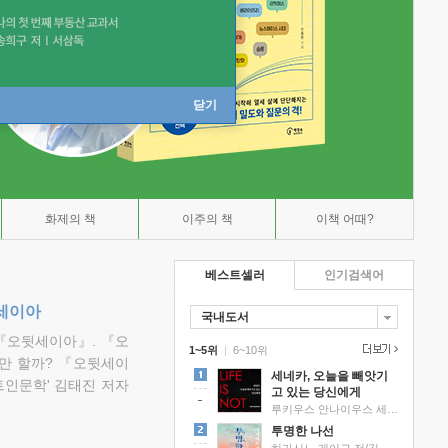
닫기
화제의 책
이주의 책
이책 어때?
베스트셀러
인기검색어
뒷세이아
국내도서
『오뒷세이아』. 『오
1~5위
|
6~10위
만 할까? 『오뒷세이
세네카, 오늘을 빼앗기
트인문학' 김태진 저자
고 있는 당신에게
루키우스 안나이우스 세네카 저/하와이 대저택 편역
투명한 나선