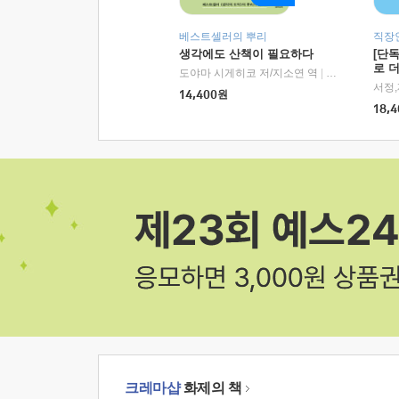
베스트셀러의 뿌리
직장
생각에도 산책이 필요하다
[단
로 
도야마 시게히코 저/지소연 역
|
알에이치코리아(
14,400
원
18,4
크레마샵
화제의 책