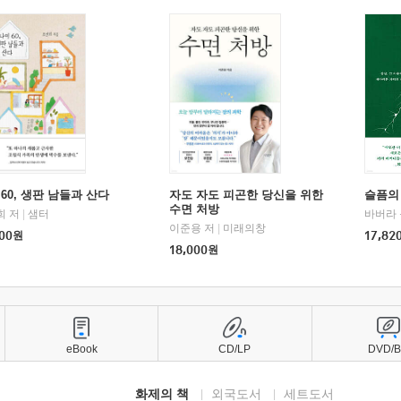
60, 생판 남들과 산다
자도 자도 피곤한 당신을 위한
슬픔의
수면 처방
희 저
|
샘터
바버라 
이준용 저
|
미래의창
00
원
17,82
18,000
원
eBook
CD/LP
DVD/
화제의 책
외국도서
세트도서