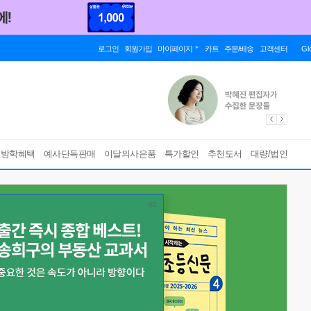
로그인
회원가입
마이페이지
카트
주문/배송
고객센터
Gl
름방학혜택
예사단독판매
이달의사은품
특가할인
추천도서
대량/법인