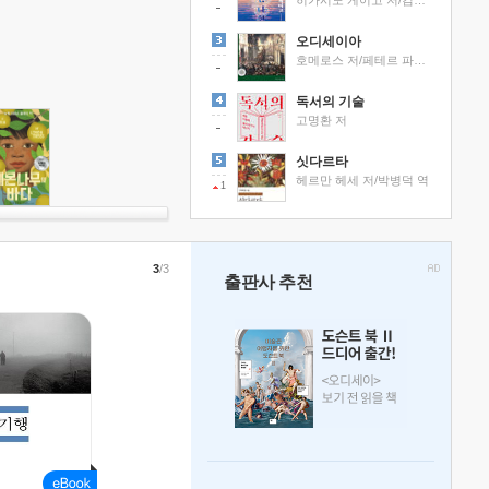
히가시노 게이고 저/김선영 역
오디세이아
호메로스 저/페테르 파울 루벤스 그림/박문재 역
독서의 기술
고명환 저
싯다르타
헤르만 헤세 저/박병덕 역
1
3
/3
출판사 추천