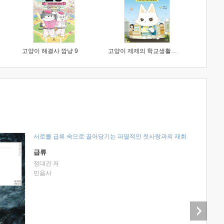
고양이 해결사 깜냥 9
고양이 제제의 학교생활 1 : 초등학생이 이렇게 힘들 줄이야
서로를 급류 속으로 끌어당기는 파멸적인 첫사랑과의 재회
급류
정대건 저
민음사