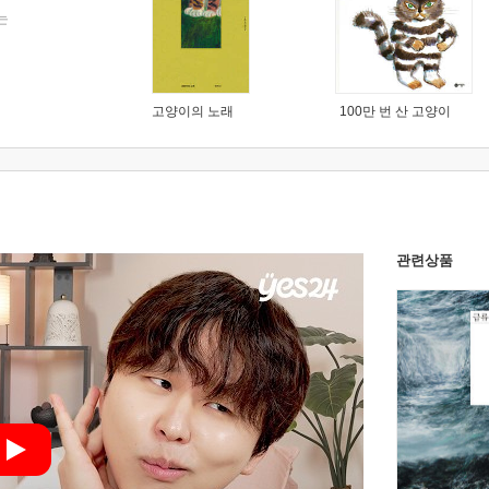
는
고양이의 노래
100만 번 산 고양이
관련상품