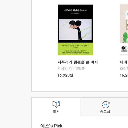
지푸라기 왕관을 쓴 여자
나이 
박상영 저
|
래빗홀
조선
16,920
원
16,2
도서
중고샵
예스's Pick