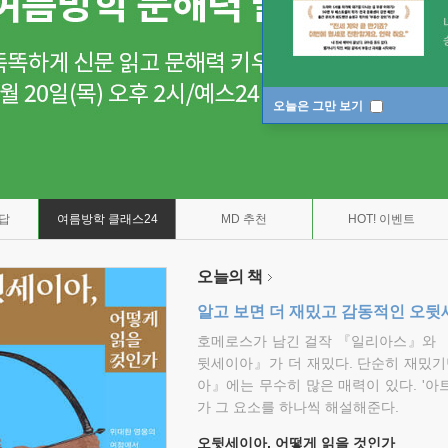
오늘은 그만 보기
7답
여름방학 클래스24
MD 추천
HOT! 이벤트
오늘의 책
알고 보면 더 재밌고 감동적인 오
호메로스가 남긴 걸작 『일리아스』와 
뒷세이아』가 더 재밌다. 단순히 재밌기
아』에는 무수히 많은 매력이 있다. '아
가 그 요소를 하나씩 해설해준다.
오뒷세이아, 어떻게 읽을 것인가