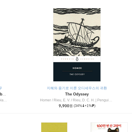
무
지혜와 용기로 이룬 오디세우스의 귀환
Dragon Masters #32 : Heart of the Ruby Dragon (A Branches Book)
The Odyssey
c Inc
Homer / Rieu, E. V. / Rieu, D. C. H.
|
Penguin Group
9,900
원
(34%
+1%
)