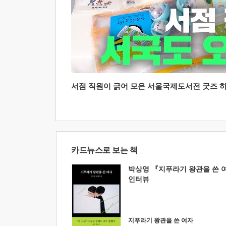
서점 직원이 긁어 모은 서울국제도서전 굿즈 하울
카드뉴스로 보는 책
박상영 『지푸라기 왕관을 쓴 
인터뷰
지푸라기 왕관을 쓴 여자