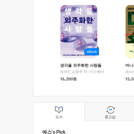
생각을 외주화한 사람들
머니
정재민,김영주 저
|
더스퀘어
16,200
원
15,5
도서
중고샵
예스's Pick