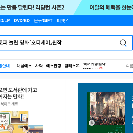
D/LP
DVD/BD
문구
/GIFT
티켓
독서유형검사
장안내
채널예스
사락
예스펀딩
클래스24
RBTI Lab
여
독서유형검사