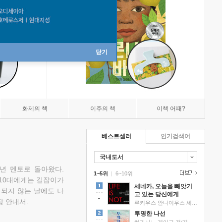
닫기
화제의 책
이주의 책
이책 어때?
베스트셀러
인기검색어
국내도서
소년 멘토로 돌아왔다.
1~5위
|
6~10위
 10대에게는 길잡이가
세네카, 오늘을 빼앗기
 되지 않는 날에도 나
고 있는 당신에게
 안내서.
루키우스 안나이우스 세네카 저/하와이 대저택 편역
투명한 나선