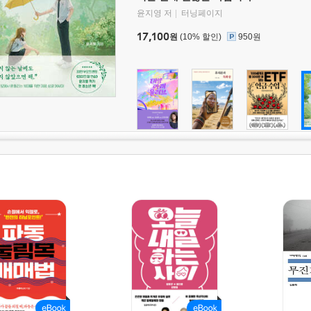
윤지영 저
터닝페이지
17,100
원
(10% 할인)
950원