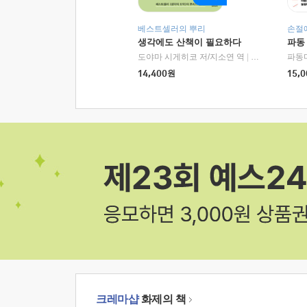
베스트셀러의 뿌리
손절
생각에도 산책이 필요하다
파동
도야마 시게히코 저/지소연 역
|
알에이치코리아(
파동
14,400
원
15,0
크레마샵
화제의 책