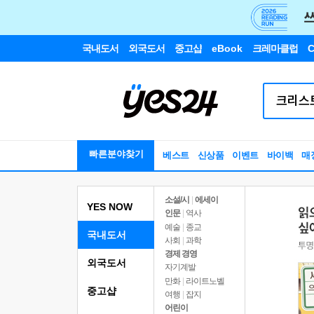
국내도서
외국도서
중고샵
eBook
크레마클럽
C
빠른분야찾기
베스트
신상품
이벤트
바이백
매
소설/시
|
에세이
YES NOW
인문
|
역사
예술
|
종교
국내도서
사회
|
과학
경제 경영
외국도서
자기계발
만화
|
라이트노벨
중고샵
여행
|
잡지
어린이