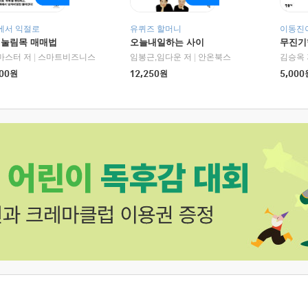
에서 익절로
유퀴즈 할머니
이동진이
 눌림목 매매법
오늘내일하는 사이
무진기행
RHK)
마스터 저
|
스마트비즈니스
임봉근,임다운 저
|
안온북스
김승옥 
00
원
12,250
원
5,000