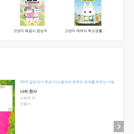
고양이 해결사 깜냥 9
고양이 제제의 학교생활 1 : 초등학생이 이렇게 힘들 줄이야
2026 젊은작가 후보! 서브컬처와 문학의 경계를 허무는 사랑
나의 천사
이희주 저
민음사