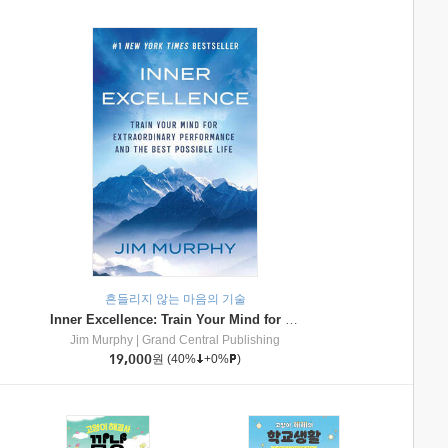
흔들리지 않는 마음의 기술
Inner Excellence: Train Your Mind for Extraordinary Performance and the Best Possible Life
Jim Murphy
|
Grand Central Publishing
19,000
원
(40%
+0%
)