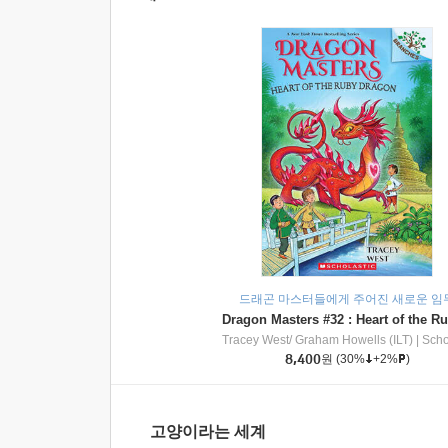
드래곤 마스터들에게 주어진 새로운 임
Tracey West/ Graham Howells (ILT)
|
Scholasti
8,400
원
(30%
+2%
)
고양이라는 세계