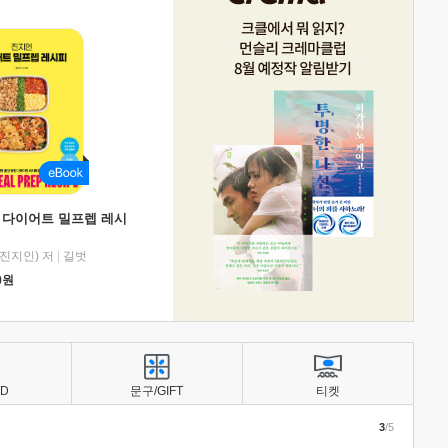
 다이어트 밀프렙 레시
진지인) 저
|
길벗
0
원
BD
문구/GIFT
티켓
3
/5