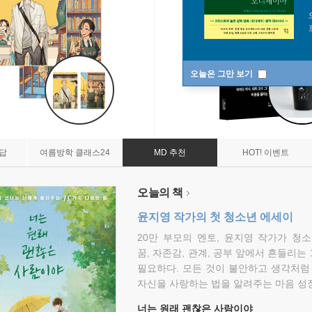
오늘은 그만 보기
7답
여름방학 클래스24
MD 추천
HOT! 이벤트
오늘의 책
윤지영 작가의 첫 청소년 에세이
20만 부모의 멘토, 윤지영 작가가 청
꿈, 자존감, 관계, 공부 앞에서 흔들리는
필요하다. 모든 것이 불안하고 생각처럼
자신을 사랑하는 법을 알려주는 마음 성장
너는 원래 괜찮은 사람이야