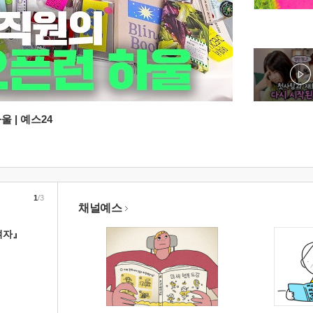
 | 예스24
1
/3
채널예스
여자』