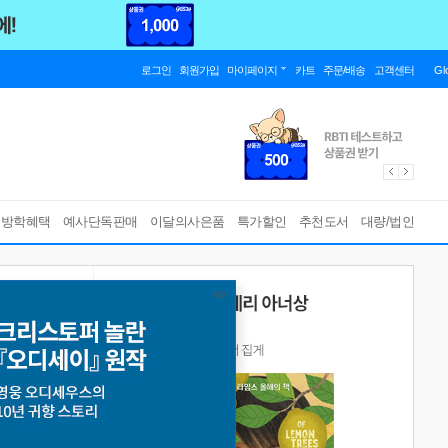
로그인
회원가입
마이페이지
카트
주문/배송
고객센터
Gl
름방학혜택
예사단독판매
이달의사은품
특가할인
추천도서
대량/법인