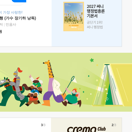
 가장 사랑한!
 (가수 장기하 낭독)
저
|
민음사
원
3
/3
2
/3