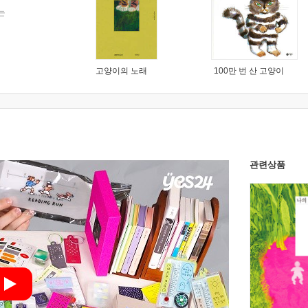
는
고양이의 노래
100만 번 산 고양이
관련상품