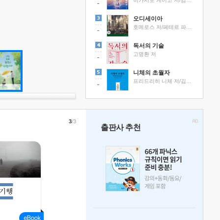
히가시노 게이고 저/김선영 역
오디세이아
호메로스 저/페테르 파울 루벤스 그림/박문재 역
독서의 기술
고명환 저
니체의 초월자
프리드리히 니체 저/김철 편역
3
/3
출판사 추천