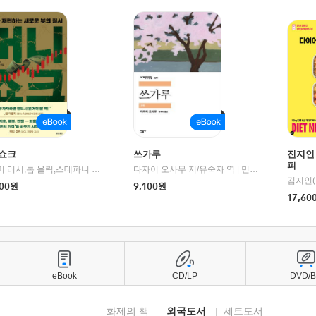
쇼크
쓰가루
진지인
피
제이미 러시,톰 올릭,스테파니 플랜더스 편저/임경은 역/박정호 감수
다자이 오사무 저/유숙자 역
|
교보문고
|
민음사
김지인(
00
원
9,100
원
17,60
eBook
CD/LP
DVD/
화제의 책
외국도서
세트도서