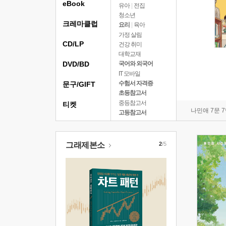
eBook
유아
|
전집
청소년
크레마클럽
요리
|
육아
가정 살림
CD/LP
건강 취미
대학교재
DVD/BD
국어와 외국어
IT 모바일
수험서 자격증
문구/GIFT
초등참고서
중등참고서
티켓
나민애 7문 
고등참고서
그래제본소
2
/5