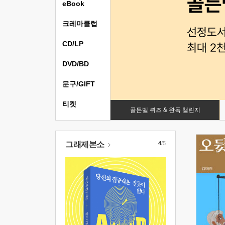
eBook
크레마클럽
CD/LP
DVD/BD
문구/GIFT
티켓
골든벨 퀴즈 & 완독 챌린지
그래제본소
4
/5