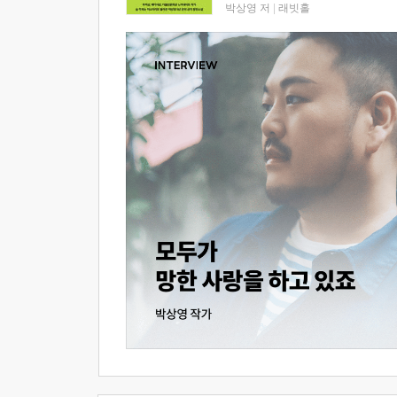
박상영 저
|
래빗홀