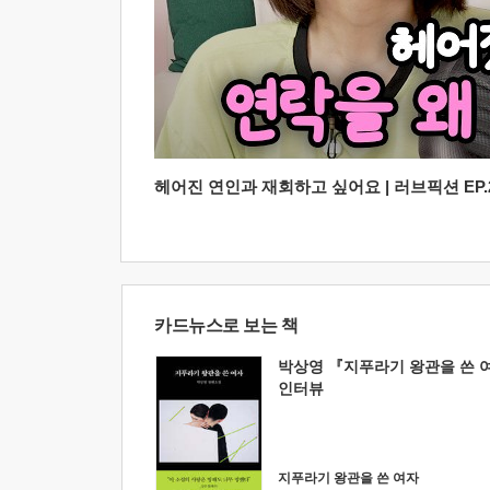
헤어진 연인과 재회하고 싶어요 | 러브픽션 EP.2
카드뉴스로 보는 책
박상영 『지푸라기 왕관을 쓴 
인터뷰
지푸라기 왕관을 쓴 여자