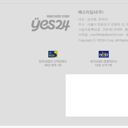
대표 : 김석환, 최세라
주소 : 서울시 영등포구 은행로 11,
사업자등록번호 : 229-81-37000 
이메일 : yes24help@yes24.c
Copyright ⓒ YES24 Corp. All Right