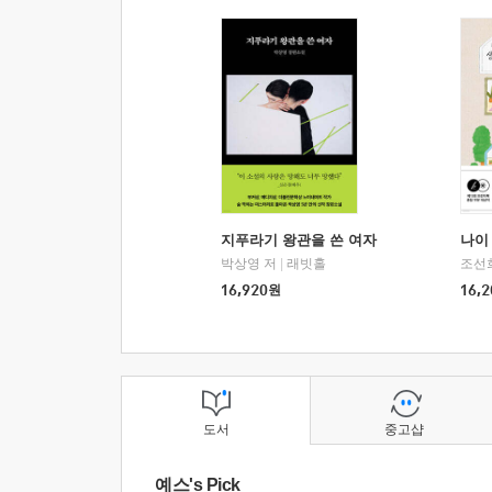
지푸라기 왕관을 쓴 여자
나이 
박상영 저
|
래빗홀
조선
16,920
원
16,2
도서
중고샵
예스's Pick