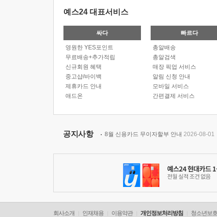
예스24 대표서비스
싸다
빠르다
영원한 YES포인트
총알배송
무료배송+추가적립
총알검색
신규회원 혜택
매장 픽업 서비스
중고샵/바이백
알림 신청 안내
제휴카드 안내
모바일 서비스
애드온
간편결제 서비스
공지사항
8월 신용카드 무이자할부 안내
2026-08-01
회사소개
인재채용
이용약관
개인정보처리방침
청소년보