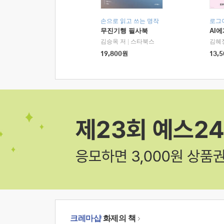
손으로 읽고 쓰는 명작
로그
무진기행 필사북
AI
김승옥 저
|
스타북스
김혜
19,800
원
13,5
크레마샵
화제의 책