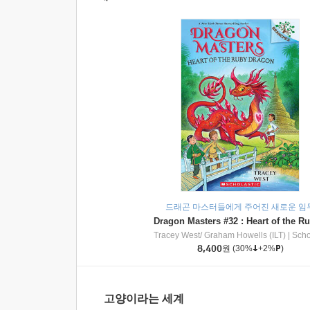
드래곤 마스터들에게 주어진 새로운 임
Tracey West/ Graham Howells (ILT)
|
Scholasti
8,400
원
(30%
+2%
)
고양이라는 세계