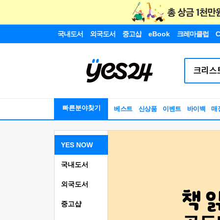
국내도서
외국도서
중고샵
eBook
크레마클럽
C
빠른분야찾기
베스트
신상품
이벤트
바이백
매
YES NOW
국내도서
외국도서
중고샵