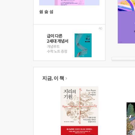
쉼 숨 섬
지금, 이 책