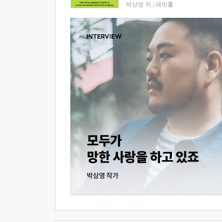
박상영 저
|
래빗홀