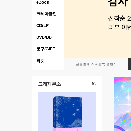
eBook
크레마클럽
CD/LP
DVD/BD
문구/GIFT
티켓
골든벨 퀴즈 & 완독 챌린지
그래제본소
5
/5