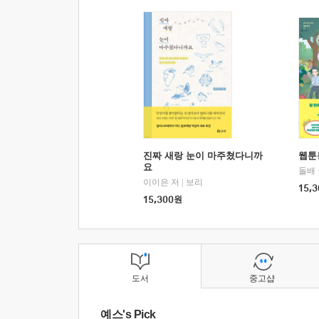
진짜 새랑 눈이 마주쳤다니까
웹툰
요
돌배
이이은 저
|
보리
15,3
15,300
원
도서
중고샵
예스's Pick