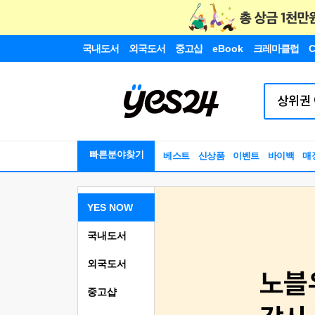
국내도서
외국도서
중고샵
eBook
크레마클럽
C
빠른분야찾기
베스트
신상품
이벤트
바이백
매
YES NOW
국내도서
외국도서
중고샵