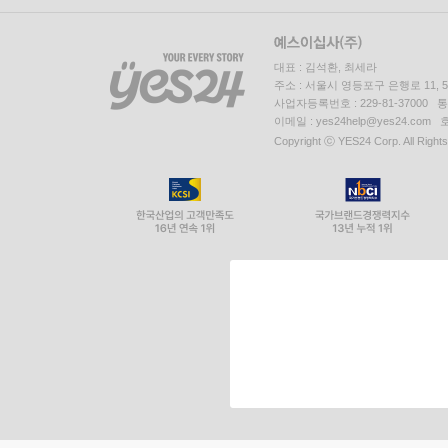
대표 : 김석환, 최세라
주소 : 서울시 영등포구 은행로 11,
사업자등록번호 : 229-81-37000 
이메일 : yes24help@yes24.c
Copyright ⓒ YES24 Corp. All Right