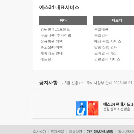
예스24 대표서비스
싸다
빠르다
영원한 YES포인트
총알배송
무료배송+추가적립
총알검색
신규회원 혜택
매장 픽업 서비스
중고샵/바이백
알림 신청 안내
제휴카드 안내
모바일 서비스
애드온
간편결제 서비스
공지사항
8월 신용카드 무이자할부 안내
2026-08-01
회사소개
인재채용
이용약관
개인정보처리방침
청소년보