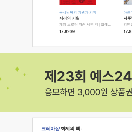
동서남북의 기원과 의미
아름
지리의 기원
저주
제리 브로턴 저/박세연 역
|
알에이치코리아(RHK)
김명
17,820
원
17,8
크레마샵
화제의 책