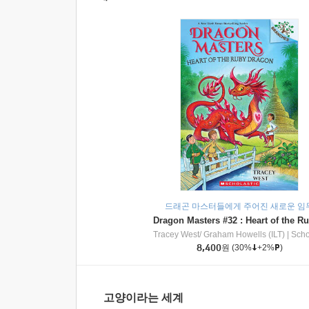
드래곤 마스터들에게 주어진 새로운 임
Tracey West/ Graham Howells (ILT)
|
Scholasti
8,400
원
(30%
+2%
)
고양이라는 세계