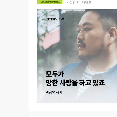
박상영 저
|
래빗홀