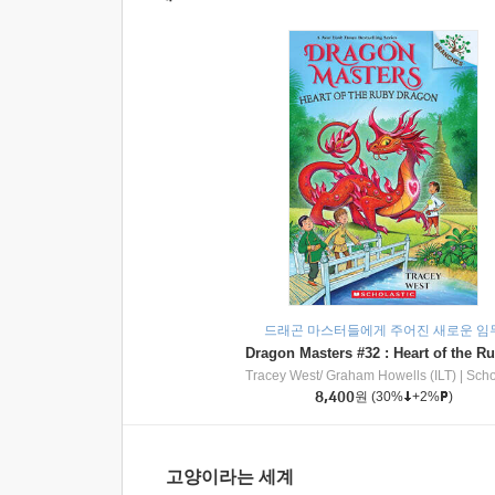
드래곤 마스터들에게 주어진 새로운 임
Tracey West/ Graham Howells (ILT)
|
Scholasti
8,400
원
(30%
+2%
)
고양이라는 세계