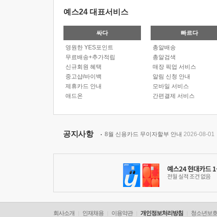
예스24 대표서비스
싸다
빠르다
영원한 YES포인트
총알배송
무료배송+추가적립
총알검색
신규회원 혜택
매장 픽업 서비스
중고샵/바이백
알림 신청 안내
제휴카드 안내
모바일 서비스
애드온
간편결제 서비스
공지사항
8월 신용카드 무이자할부 안내
2026-08-01
회사소개
인재채용
이용약관
개인정보처리방침
청소년보