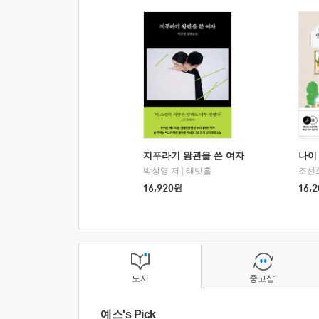
지푸라기 왕관을 쓴 여자
나이 
박상영 저
|
래빗홀
조선
16,920
원
16,2
도서
중고샵
예스's Pick