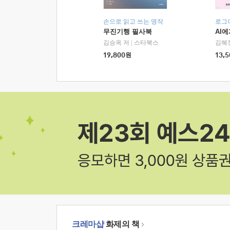
손으로 읽고 쓰는 명작
로그
무진기행 필사북
AI
김승옥 저
|
스타북스
김혜
19,800
원
13,5
크레마샵
화제의 책