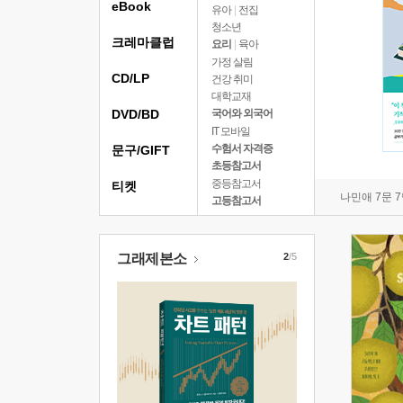
eBook
유아
|
전집
청소년
크레마클럽
요리
|
육아
가정 살림
CD/LP
건강 취미
대학교재
DVD/BD
국어와 외국어
IT 모바일
수험서 자격증
문구/GIFT
초등참고서
중등참고서
티켓
나민애 7문 
고등참고서
그래제본소
2
/5