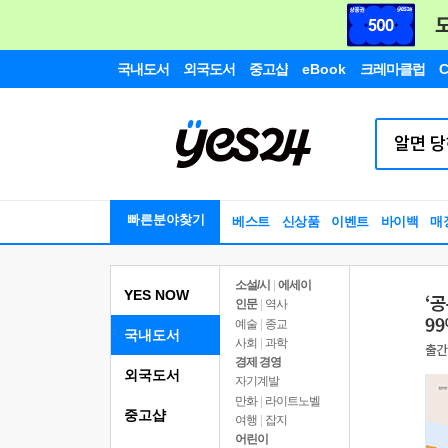
국내도서
외국도서
중고샵
eBook
크레마클럽
C
빠른분야찾기
베스트
신상품
이벤트
바이백
매
소설/시
|
에세이
YES NOW
인문
|
역사
예술
|
종교
국내도서
사회
|
과학
경제 경영
외국도서
자기계발
만화
|
라이트노벨
중고샵
여행
|
잡지
어린이