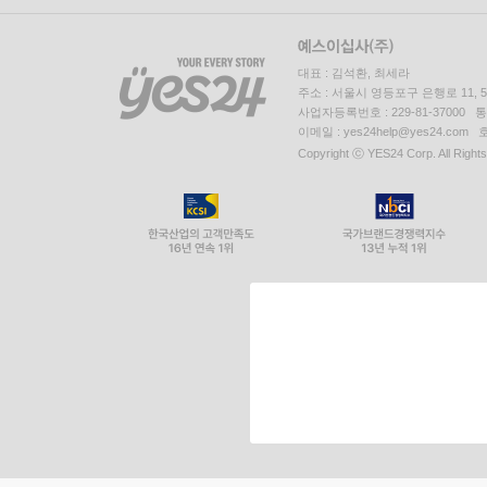
대표 : 김석환, 최세라
주소 : 서울시 영등포구 은행로 11,
사업자등록번호 : 229-81-37000 
이메일 : yes24help@yes24.c
Copyright ⓒ YES24 Corp. All Right