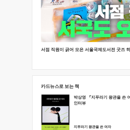
서점 직원이 긁어 모은 서울국제도서전 굿즈 하울
카드뉴스로 보는 책
박상영 『지푸라기 왕관을 쓴 
인터뷰
지푸라기 왕관을 쓴 여자