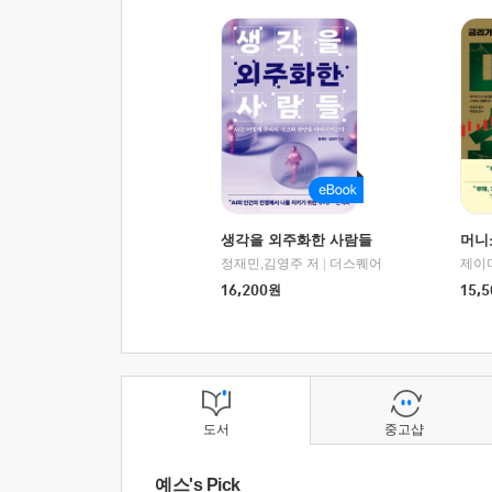
생각을 외주화한 사람들
머니
정재민,김영주 저
|
더스퀘어
16,200
원
15,5
도서
중고샵
예스's Pick