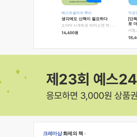
베스트셀러의 뿌리
직장
생각에도 산책이 필요하다
[단
로 
도야마 시게히코 저/지소연 역
|
알에이치코리아(
14,400
원
18,4
크레마샵
화제의 책