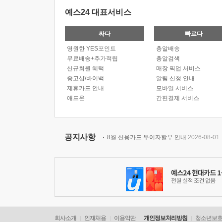
예스24 대표서비스
싸다
빠르다
영원한 YES포인트
총알배송
무료배송+추가적립
총알검색
신규회원 혜택
매장 픽업 서비스
중고샵/바이백
알림 신청 안내
제휴카드 안내
모바일 서비스
애드온
간편결제 서비스
공지사항
8월 신용카드 무이자할부 안내
2026-08-01
회사소개
인재채용
이용약관
개인정보처리방침
청소년보