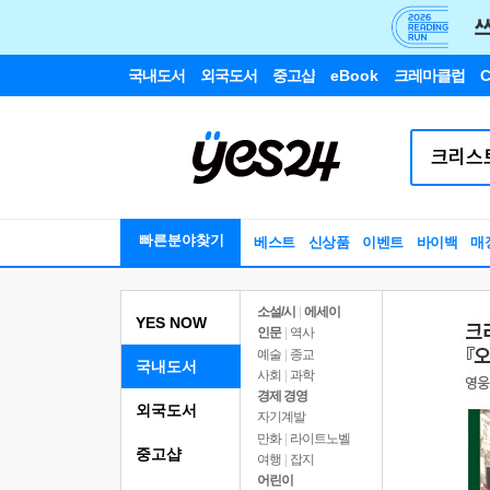
국내도서
외국도서
중고샵
eBook
크레마클럽
C
빠른분야찾기
베스트
신상품
이벤트
바이백
매
소설/시
|
에세이
YES NOW
인문
|
역사
예술
|
종교
국내도서
사회
|
과학
경제 경영
외국도서
자기계발
만화
|
라이트노벨
중고샵
여행
|
잡지
어린이