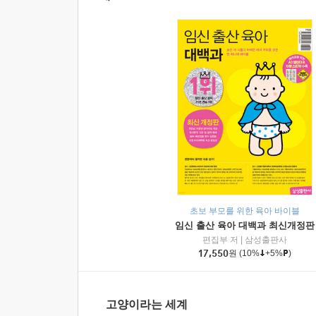
초보 부모를 위한 육아 바이블
임신 출산 육아 대백과 최신개정판
편집부 저
|
삼성출판사
17,550
원
(10%
+5%
)
고양이라는 세계