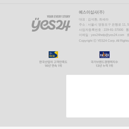
대표 : 김석환, 최세라
주소 : 서울시 영등포구 은행로 11,
사업자등록번호 : 229-81-37000 
이메일 : yes24help@yes24.c
Copyright ⓒ YES24 Corp. All Right