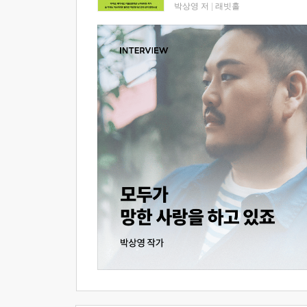
박상영 저
|
래빗홀