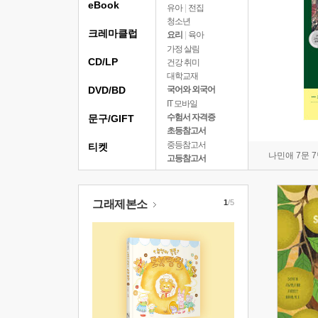
eBook
유아
|
전집
청소년
크레마클럽
요리
|
육아
가정 살림
CD/LP
건강 취미
대학교재
DVD/BD
국어와 외국어
IT 모바일
수험서 자격증
문구/GIFT
초등참고서
중등참고서
티켓
나민애 7문 
고등참고서
그래제본소
1
/5