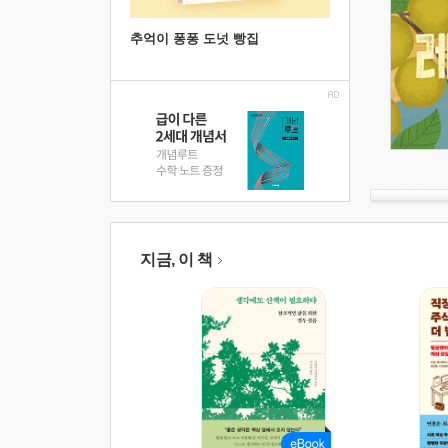
추억이 퐁퐁 도넛 빵집
지금, 이 책