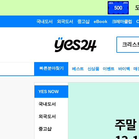
국내도서
외국도서
중고샵
eBook
크레마클럽
C
빠른분야찾기
베스트
신상품
이벤트
바이백
매
YES NOW
국내도서
외국도서
중고샵