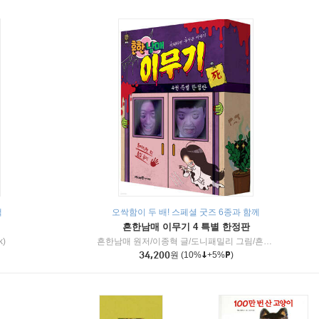
책
오싹함이 두 배! 스페셜 굿즈 6종과 함께
흔한남매 이무기 4 특별 한정판
k)
흔한남매 원저/이종혁 글/도니패밀리 그림/흔한컴퍼니 감수
34,200
원
(10%
+5%
)