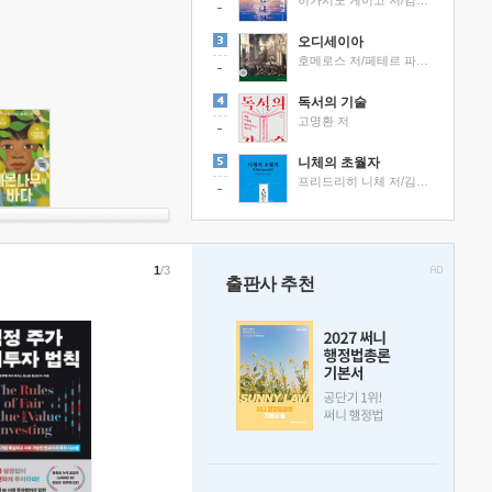
히가시노 게이고 저/김선영 역
오디세이아
호메로스 저/페테르 파울 루벤스 그림/박문재 역
독서의 기술
고명환 저
니체의 초월자
프리드리히 니체 저/김철 편역
1
/3
출판사 추천