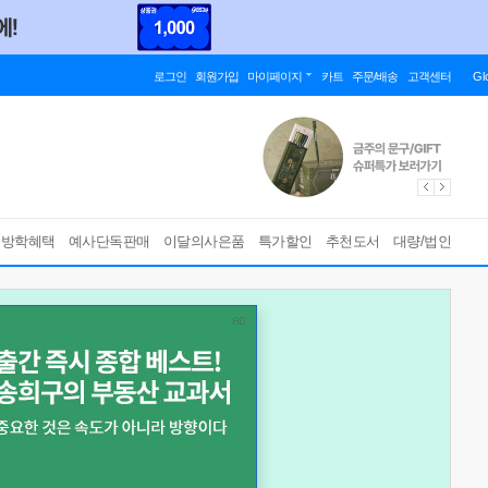
로그인
회원가입
마이페이지
카트
주문/배송
고객센터
Gl
름방학혜택
예사단독판매
이달의사은품
특가할인
추천도서
대량/법인