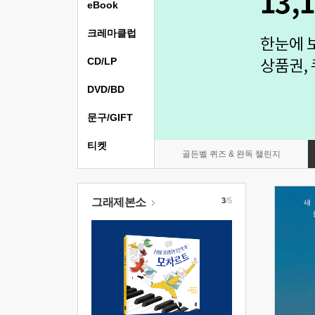
eBook
크레마클럽
CD/LP
DVD/BD
문구/GIFT
티켓
골든벨 퀴즈 & 완독 챌린지
그래제본소
3
/5