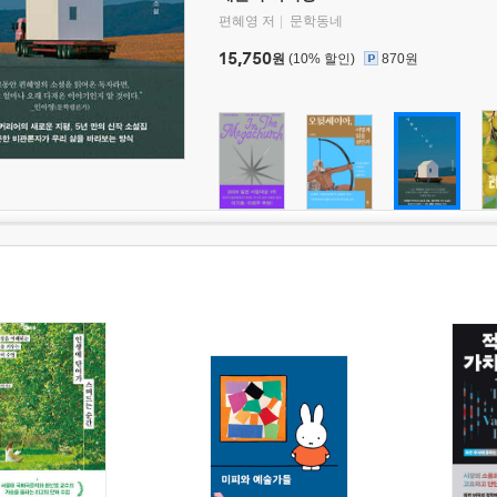
편혜영 저
문학동네
15,750
원
(10% 할인)
870원