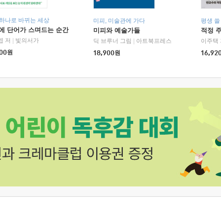
 하나로 바뀌는 세상
미피, 미술관에 가다
평생 쓸
에 단어가 스며드는 순간
미피와 예술가들
적정 
엽 저
|
빛의서가
딕 브루너 그림
|
아트북프레스
이주택 
00
원
18,900
원
16,92