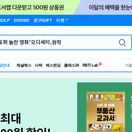
D/LP
DVD/BD
문구
/GIFT
티켓
독서유형검사
장안내
채널예스
사락
예스펀딩
클래스24
RBTI Lab
여
독서유형검사