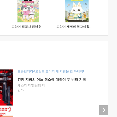
고양이 해결사 깜냥 9
고양이 제제의 학교생활 1 : 초등학생이 이렇게 힘들 줄이야
모큐멘터리&오컬트 호러의 새 지평을 연 화제작!
긴키 지방의 어느 장소에 대하여 두 번째 기록
세스지 저/전선영 역
반타