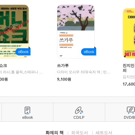
쇼크
쓰가루
진지인
피
제이미 러시,톰 올릭,스테파니 플랜더스 편저/임경은 역/박정호 감수
다자이 오사무 저/유숙자 역
|
교보문고
|
민음사
김지인(
00
원
9,100
원
17,60
eBook
CD/LP
DVD/
화제의 책
외국도서
세트도서