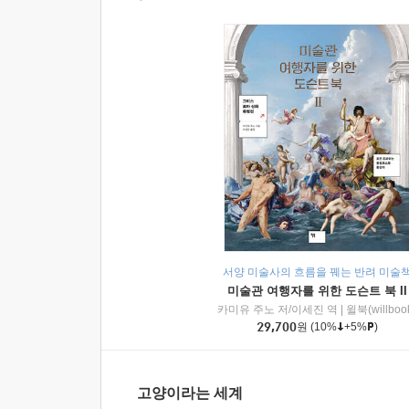
서양 미술사의 흐름을 꿰는 반려 미술
미술관 여행자를 위한 도슨트 북 II
카미유 주노 저/이세진 역
|
윌북(willboo
29,700
원
(10%
+5%
)
고양이라는 세계