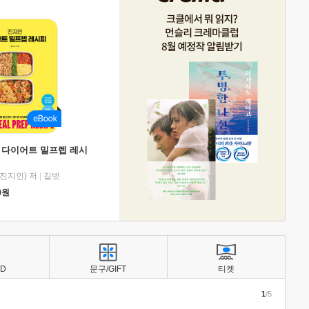
 다이어트 밀프렙 레시
진지인) 저
|
길벗
0
원
BD
문구/GIFT
티켓
1
/5