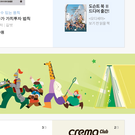
 수 있는 원칙
주가 가치투자 법칙
저
|
길벗
0
원
3
/3
2
/3