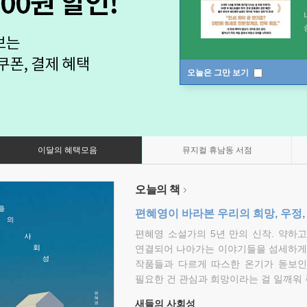
오늘은 그만 보기
이달의 혜택모음
뮤지컬 휴남동 서점
오늘의 책
편혜영이 바라본 우리의 희망, 우정,
편혜영 소설가의 5년 만의 신작. 약하
연결되어 나아가는 이야기들을 섬세하게 
작품들과 다르게 따스한 온기가 돋보인
필요한 건 관심과 희망이라는 걸 일깨워 
새들의 사회성