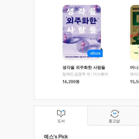
생각을 외주화한 사람들
머니
정재민,김영주 저
|
더스퀘어
16,200
원
15,5
도서
중고샵
예스's Pick