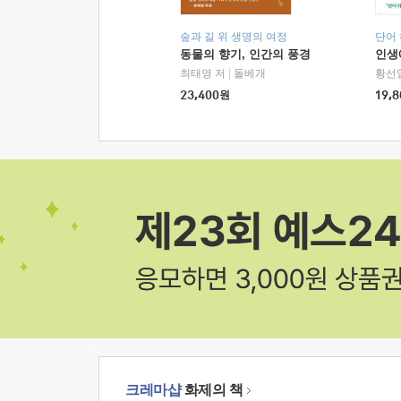
숲과 길 위 생명의 여정
단어
동물의 향기, 인간의 풍경
인생
최태영 저
|
돌베개
황선
23,400
원
19,8
크레마샵
화제의 책