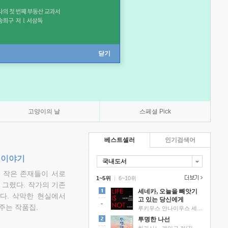
닫기
고양이의 날
스페셜 Pick
베스트셀러
인기검색어
 이야기
국내도서
고 작은 존재들이 서로
1~5위
|
6~10위
그렸다. 작가의 기존
세네카, 오늘을 빼앗기
다. 삭막한 현실에서
고 있는 당신에게
주는 작품집.
루키우스 안나이우스 세네카 저/하와이 대저택 편역
투명한 나선