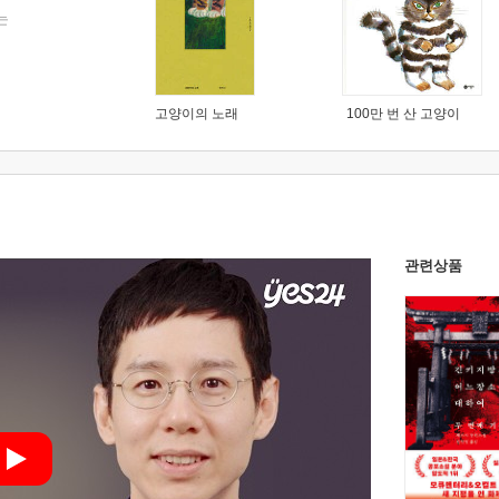
는
고양이의 노래
100만 번 산 고양이
관련상품