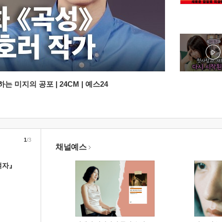
 미지의 공포 | 24CM | 예스24
1
/3
채널예스
여자』