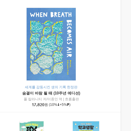
세계를 감동시킨 생의 기록 한정판
숨결이 바람 될 때 (10주년 에디션)
|
미래엔아이세움
폴 칼라니티 저/이종인 역
|
흐름출판
17,820
원
(10%
+5%
)