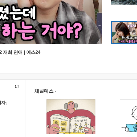
 재회 연애 | 예스24
1
/3
채널예스
여자』