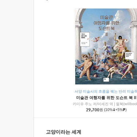
서양 미술사의 흐름을 꿰는 반려 미술
미술관 여행자를 위한 도슨트 북 II
카미유 주노 저/이세진 역
|
윌북(willboo
29,700
원
(10%
+5%
)
고양이라는 세계