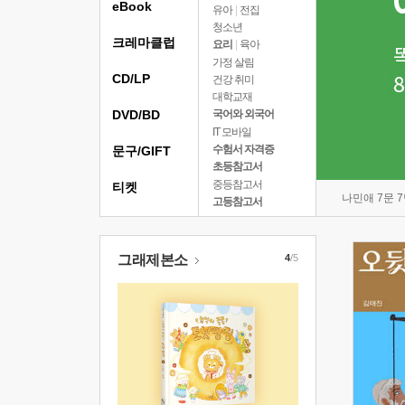
eBook
유아
|
전집
청소년
크레마클럽
요리
|
육아
가정 살림
CD/LP
건강 취미
대학교재
DVD/BD
국어와 외국어
IT 모바일
수험서 자격증
문구/GIFT
초등참고서
중등참고서
티켓
나민애 7문 
고등참고서
그래제본소
4
/5