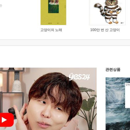
는
고양이의 노래
100만 번 산 고양이
관련상품