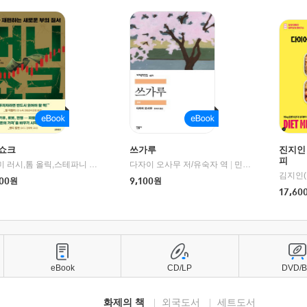
쇼크
쓰가루
진지인
피
제이미 러시,톰 올릭,스테파니 플랜더스 편저/임경은 역/박정호 감수
다자이 오사무 저/유숙자 역
|
교보문고
|
민음사
김지인(
00
원
9,100
원
17,60
eBook
CD/LP
DVD/
화제의 책
외국도서
세트도서