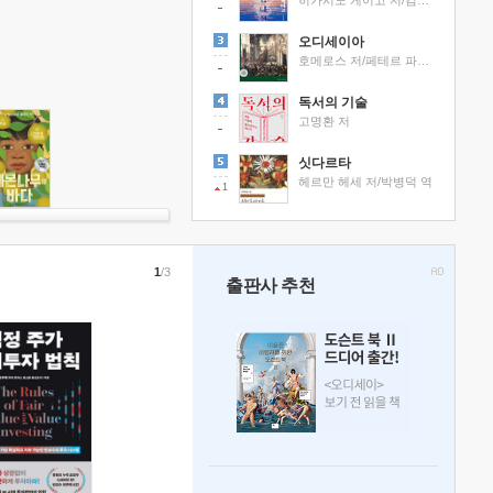
히가시노 게이고 저/김선영 역
오디세이아
호메로스 저/페테르 파울 루벤스 그림/박문재 역
독서의 기술
고명환 저
싯다르타
헤르만 헤세 저/박병덕 역
1
1
/3
출판사 추천