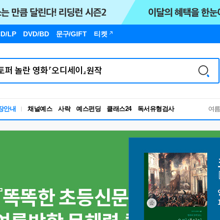
D/LP
DVD/BD
문구
/GIFT
티켓
장안내
채널예스
사락
예스펀딩
클래스24
독서유형검사
여
RBTI Lab
독서유형검사