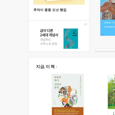
추억이 퐁퐁 도넛 빵집
지금, 이 책