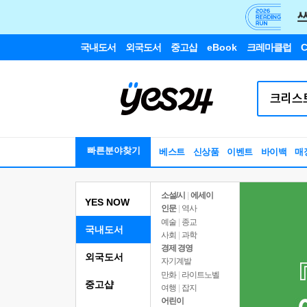
국내도서
외국도서
중고샵
eBook
크레마클럽
C
빠른분야찾기
베스트
신상품
이벤트
바이백
매
소설/시
|
에세이
YES NOW
인문
|
역사
예술
|
종교
국내도서
사회
|
과학
경제 경영
외국도서
자기계발
만화
|
라이트노벨
중고샵
여행
|
잡지
어린이