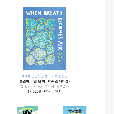
세계를 감동시킨 생의 기록 한정판
숨결이 바람 될 때 (10주년 에디션)
|
미래엔아이세움
폴 칼라니티 저/이종인 역
|
흐름출판
17,820
원
(10%
+5%
)