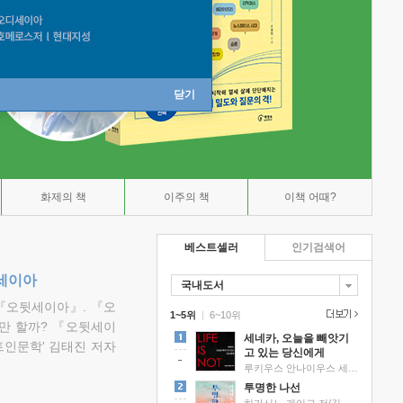
닫기
화제의 책
이주의 책
이책 어때?
베스트셀러
인기검색어
뒷세이아
국내도서
『오뒷세이아』. 『오
1~5위
|
6~10위
만 할까? 『오뒷세이
세네카, 오늘을 빼앗기
트인문학' 김태진 저자
고 있는 당신에게
루키우스 안나이우스 세네카 저/하와이 대저택 편역
투명한 나선