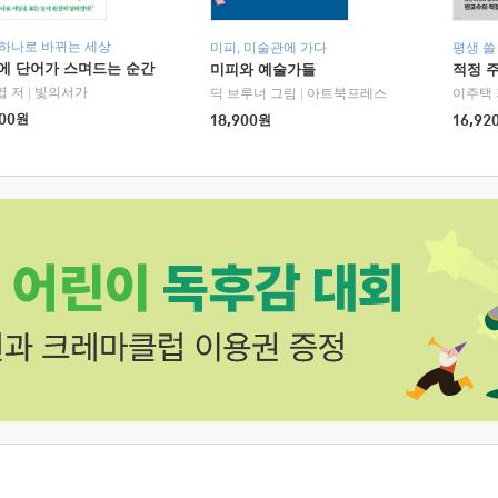
 하나로 바뀌는 세상
미피, 미술관에 가다
평생 쓸
에 단어가 스며드는 순간
미피와 예술가들
적정 
엽 저
|
빛의서가
딕 브루너 그림
|
아트북프레스
이주택 
00
원
18,900
원
16,92