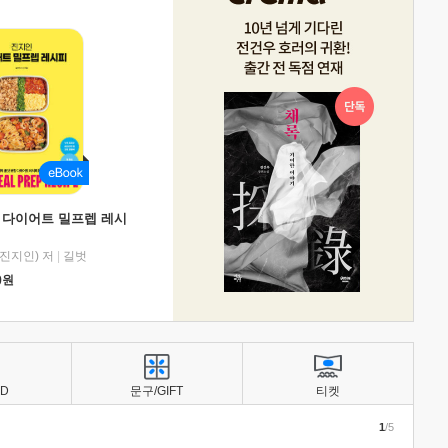
 다이어트 밀프렙 레시
진지인) 저
|
길벗
0
원
BD
문구/GIFT
티켓
1
/5