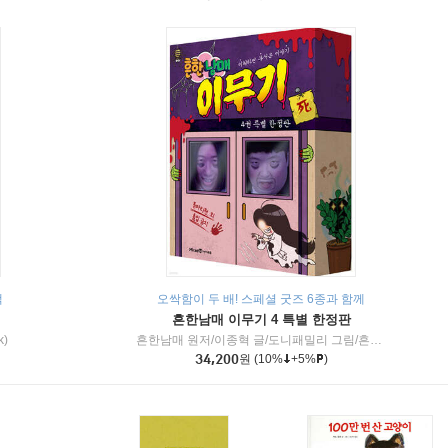
책
오싹함이 두 배! 스페셜 굿즈 6종과 함께
흔한남매 이무기 4 특별 한정판
k)
흔한남매 원저/이종혁 글/도니패밀리 그림/흔한컴퍼니 감수
34,200
원
(10%
+5%
)