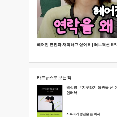
헤어진 연인과 재회하고 싶어요 | 러브픽션 EP.2
카드뉴스로 보는 책
박상영 『지푸라기 왕관을 쓴 
인터뷰
지푸라기 왕관을 쓴 여자