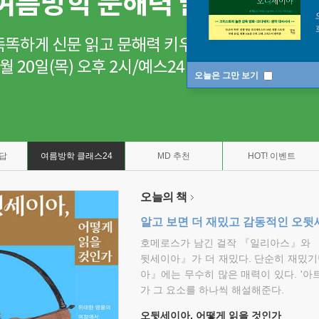
오늘은 그만 보기
7답
여름방학 클래스24
MD 추천
HOT! 이벤트
오늘의 책
알고 보면 더 재밌고 감동적인 오
호메로스가 남긴 걸작 『일리아스』와 
뒷세이아』가 더 재밌다. 단순히 재밌기
아』에는 무수히 많은 매력이 있다. '아
가 그 요소를 하나씩 해설해준다.
오뒷세이아, 어떻게 읽을 것인가