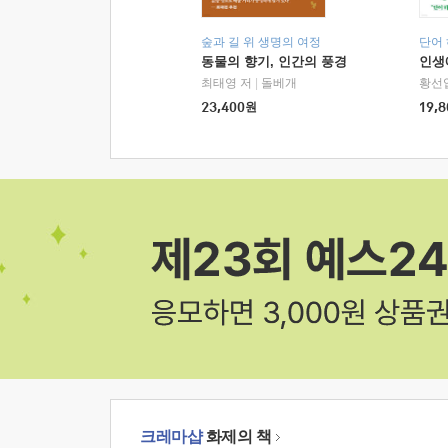
숲과 길 위 생명의 여정
단어
동물의 향기, 인간의 풍경
인생
최태영 저
|
돌베개
황선
23,400
원
19,8
크레마샵
화제의 책