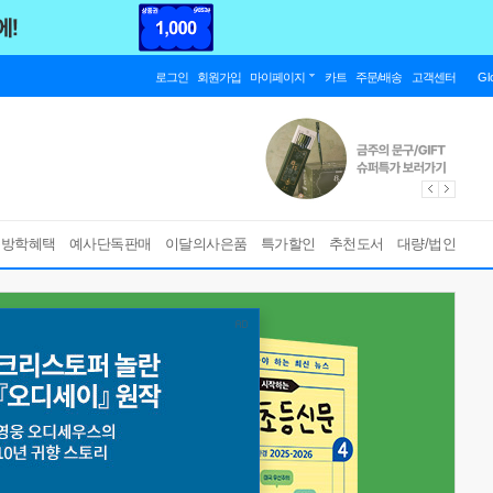
로그인
회원가입
마이페이지
카트
주문/배송
고객센터
Gl
름방학혜택
예사단독판매
이달의사은품
특가할인
추천도서
대량/법인