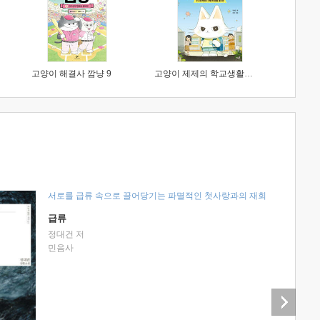
고양이 해결사 깜냥 9
고양이 제제의 학교생활 1 : 초등학생이 이렇게 힘들 줄이야
서로를 급류 속으로 끌어당기는 파멸적인 첫사랑과의 재회
급류
정대건 저
민음사