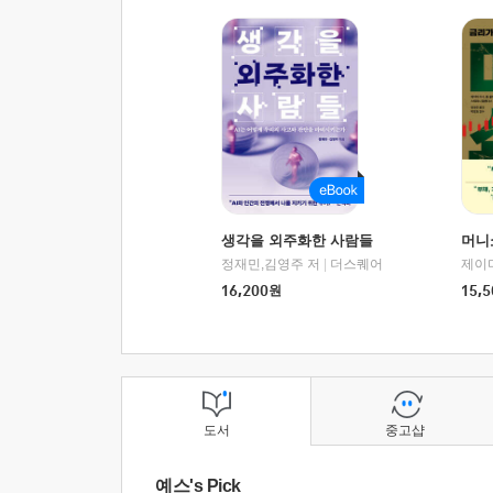
생각을 외주화한 사람들
머니
정재민,김영주 저
|
더스퀘어
16,200
원
15,5
도서
중고샵
예스's Pick