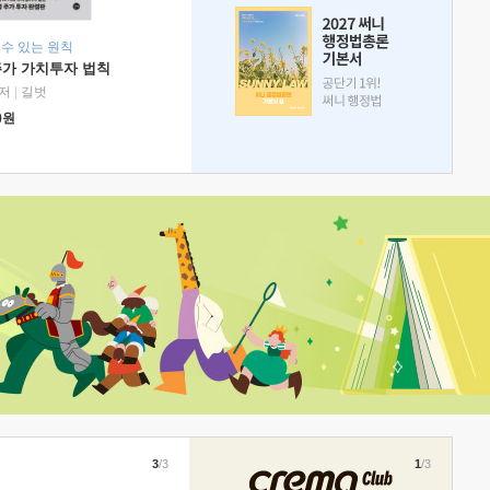
 수 있는 원칙
주가 가치투자 법칙
저
|
길벗
0
원
3
/3
1
/3