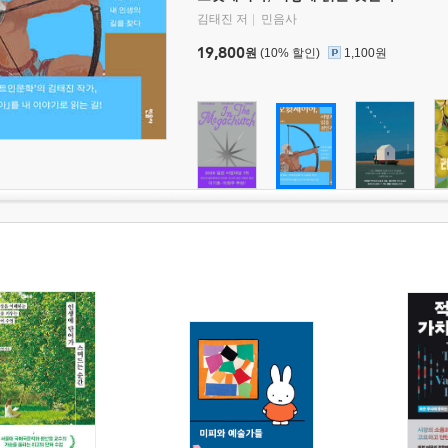
김태진 저
민음사
19,800
원
(10% 할인)
1,100원