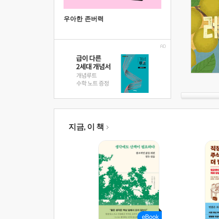
우아한 존버력
지금, 이 책