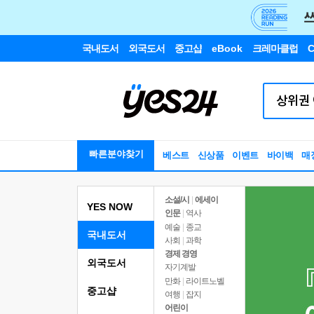
국내도서
외국도서
중고샵
eBook
크레마클럽
C
빠른분야찾기
베스트
신상품
이벤트
바이백
매
소설/시
|
에세이
YES NOW
인문
|
역사
예술
|
종교
국내도서
사회
|
과학
경제 경영
외국도서
자기계발
만화
|
라이트노벨
중고샵
여행
|
잡지
어린이