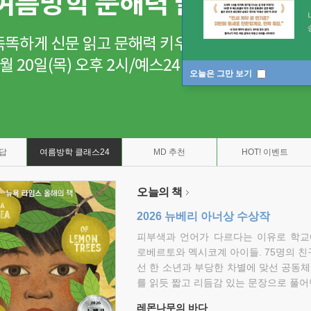
오늘은 그만 보기
7답
여름방학 클래스24
MD 추천
HOT! 이벤트
오늘의 책
2026 뉴베리 아너상 수상작
피부색과 언어가 다르다는 이유로 학교
로베르토와 멕시코계 아이들. 75명의 
선 한 소년과 부당한 차별에 맞선 공동체
를 읽듯 짧고 리듬감 있는 문장으로 풀어
레몬나무의 바다