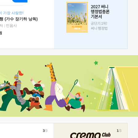
 가장 사랑한!
 (가수 장기하 낭독)
저
|
민음사
원
3
/3
1
/3