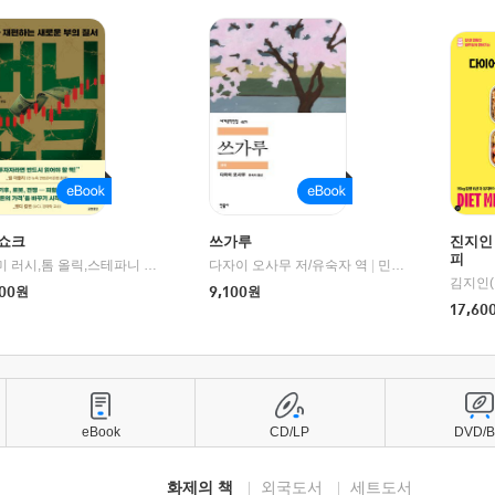
쇼크
쓰가루
진지인
피
제이미 러시,톰 올릭,스테파니 플랜더스 편저/임경은 역/박정호 감수
다자이 오사무 저/유숙자 역
|
교보문고
|
민음사
김지인(
00
원
9,100
원
17,60
eBook
CD/LP
DVD/
화제의 책
외국도서
세트도서