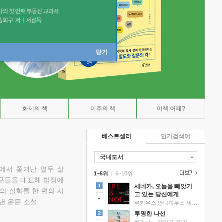
닫기
화제의 책
이주의 책
이책 어때?
베스트셀러
인기검색어
국내도서
에서 쫓겨난 열두 살
1~5위
|
6~10위
친구들을 대표해 법정에
세네카, 오늘을 빼앗기
의 실화를 한 편의 시
고 있는 당신에게
낸 운문 소설.
루키우스 안나이우스 세네카 저/하와이 대저택 편역
투명한 나선