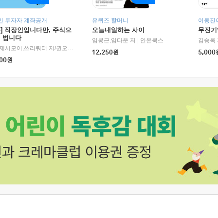
인 투자자 계좌공개
유퀴즈 할머니
이동진이
독] 직장인입니다만, 주식으
오늘내일하는 사이
무진기행
더 법니다
RHK)
임봉근,임다운 저
|
안온북스
김승옥 
서정,제시모어,쓰리쿼터 저/권오태,시그널리포트 편
|
경이로움
12,250
원
5,000
00
원