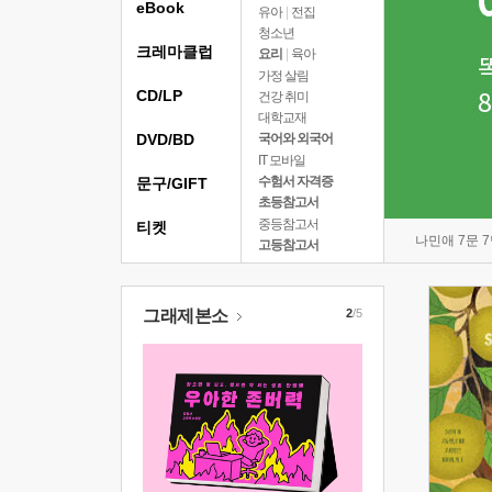
eBook
유아
|
전집
청소년
크레마클럽
요리
|
육아
가정 살림
CD/LP
건강 취미
대학교재
DVD/BD
국어와 외국어
IT 모바일
수험서 자격증
문구/GIFT
초등참고서
중등참고서
티켓
나민애 7문 
고등참고서
그래제본소
2
/5