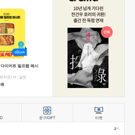
 다이어트 밀프렙 레시
진지인) 저
|
길벗
0
원
BD
문구/GIFT
티켓
2
/5