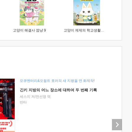
고양이 해결사 깜냥 9
고양이 제제의 학교생활 1 : 초등학생이 이렇게 힘들 줄이야
모큐멘터리&오컬트 호러의 새 지평을 연 화제작!
긴키 지방의 어느 장소에 대하여 두 번째 기록
세스지 저/전선영 역
반타