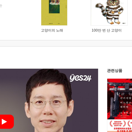
는
고양이의 노래
100만 번 산 고양이
관련상품