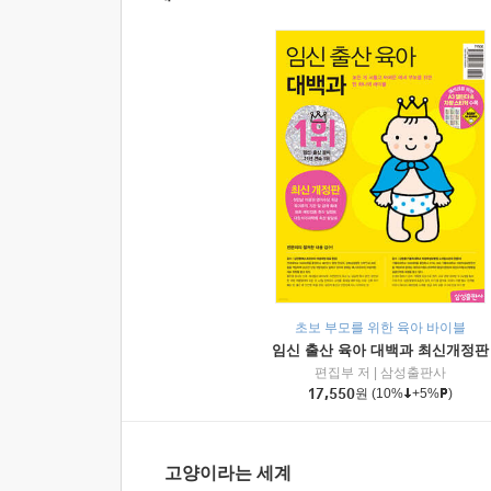
초보 부모를 위한 육아 바이블
임신 출산 육아 대백과 최신개정판
편집부 저
|
삼성출판사
17,550
원
(10%
+5%
)
고양이라는 세계