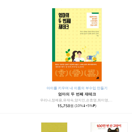
아이를 키우며 내 이름의 부수입 만들기
엄마의 두 번째 재테크
우리나,정예용,유재숙,양지인,손효영,최미영,조민주,이진현,차미숙,서미숙 저
15,750
원
(10%
+5%
)