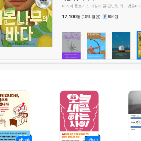
마리아 돌로레스 아길라 글/김난령 역
밝은미
17,100
원
(10% 할인)
950원