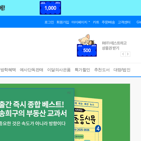
로그인
회원가입
마이페이지
카트
주문/배송
고객센터
Gl
름방학혜택
예사단독판매
이달의사은품
특가할인
추천도서
대량/법인