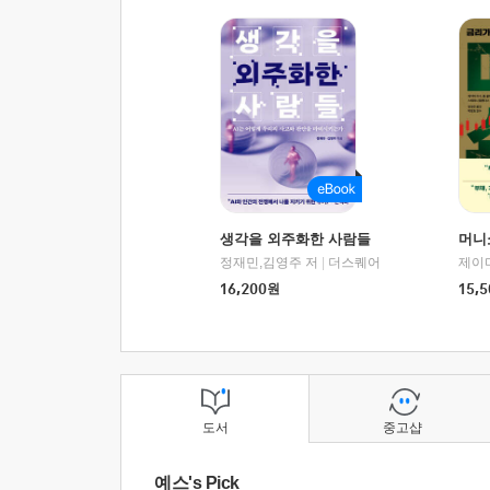
생각을 외주화한 사람들
머니
정재민,김영주 저
|
더스퀘어
16,200
원
15,5
도서
중고샵
예스's Pick