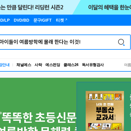
D/LP
DVD/BD
문구
/GIFT
티켓
독서유형검사
장안내
채널예스
사락
예스펀딩
클래스24
RBTI Lab
여
독서유형검사