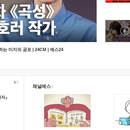
 미지의 공포 | 24CM | 예스24
1
/3
채널예스
여자』