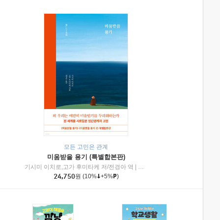
모든 고민은 관계
미움받을 용기 (특별합본판)
기시미 이치로,고가 후미타케 저/전경아 역
|
제이브리즈북스
|
인플루엔셜
24,750
원
(10%
+5%
)