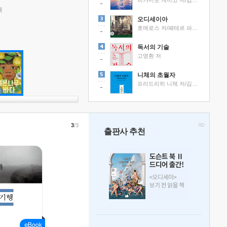
히가시노 게이고 저/김선영 역
래
오디세이아
호메로스 저/페테르 파울 루벤스 그림/박문재 역
독서의 기술
고명환 저
니체의 초월자
프리드리히 니체 저/김철 편역
3
/3
출판사 추천