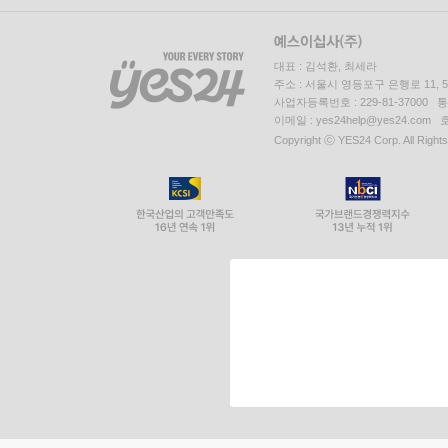
대표 : 김석환, 최세라
주소 : 서울시 영등포구 은행로 11,
사업자등록번호 : 229-81-37000 
이메일 : yes24help@yes24.c
Copyright ⓒ YES24 Corp. All Right