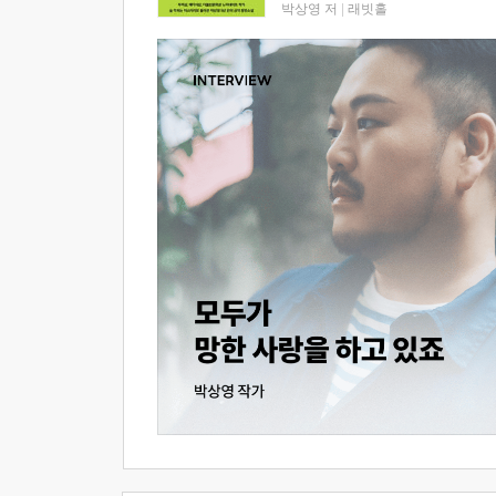
박상영 저
|
래빗홀