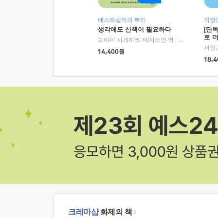
베스트셀러의 뿌리
직장
생각에도 산책이 필요하다
[단
로 
도야마 시게히코 저/지소연 역
|
알에이치코리아(
14,400
원
18,4
크레마샵
화제의 책