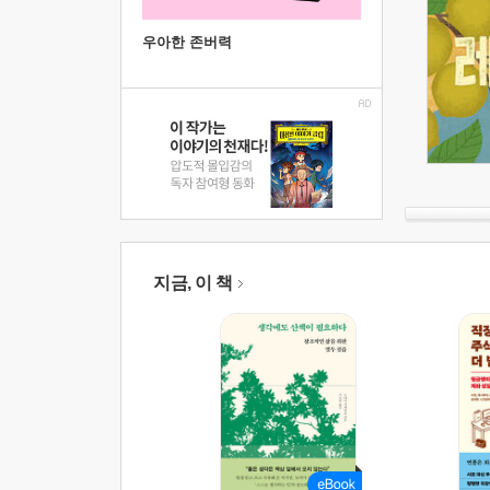
우아한 존버력
지금, 이 책