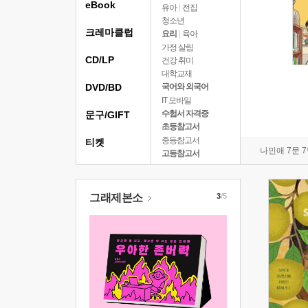
eBook
유아
|
전집
청소년
크레마클럽
요리
|
육아
가정 살림
CD/LP
건강 취미
대학교재
DVD/BD
국어와 외국어
IT 모바일
수험서 자격증
문구/GIFT
초등참고서
중등참고서
티켓
나민애 7문 
고등참고서
그래제본소
3
/5