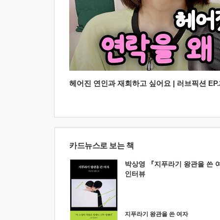
헤어진 연인과 재회하고 싶어요 | 러브픽션 EP.2
카드뉴스로 보는 책
박상영 『지푸라기 왕관을 쓴 
인터뷰
지푸라기 왕관을 쓴 여자