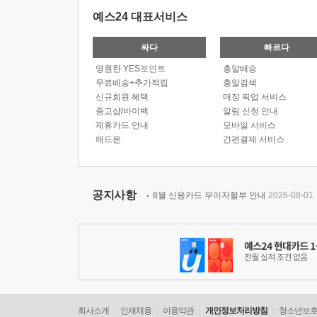
예스24 대표서비스
싸다
빠르다
영원한 YES포인트
총알배송
무료배송+추가적립
총알검색
신규회원 혜택
매장 픽업 서비스
중고샵/바이백
알림 신청 안내
제휴카드 안내
모바일 서비스
애드온
간편결제 서비스
공지사항
8월 신용카드 무이자할부 안내
2026-08-01
회사소개
인재채용
이용약관
개인정보처리방침
청소년보