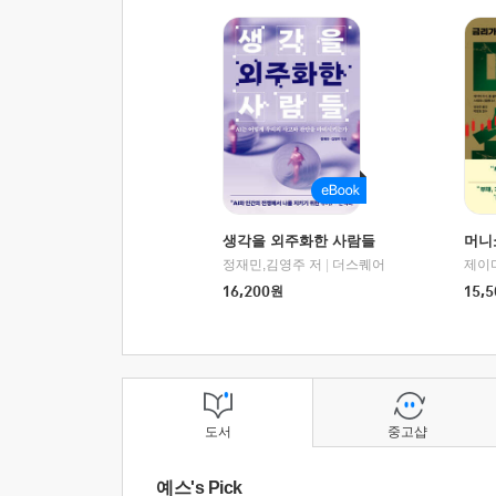
생각을 외주화한 사람들
머니
정재민,김영주 저
|
더스퀘어
16,200
원
15,5
도서
중고샵
예스's Pick