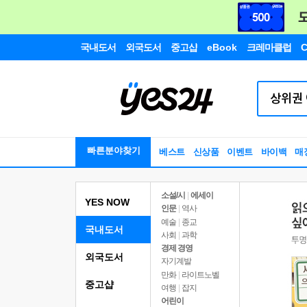
국내도서
외국도서
중고샵
eBook
크레마클럽
C
빠른분야찾기
베스트
신상품
이벤트
바이백
매
소설/시
|
에세이
YES NOW
인문
|
역사
예술
|
종교
국내도서
사회
|
과학
경제 경영
외국도서
자기계발
만화
|
라이트노벨
중고샵
여행
|
잡지
어린이