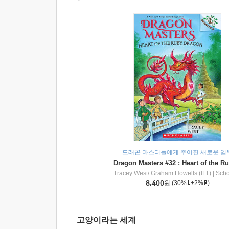
드래곤 마스터들에게 주어진 새로운 임
Tracey West/ Graham Howells (ILT)
|
Scholasti
8,400
원
(30%
+2%
)
고양이라는 세계