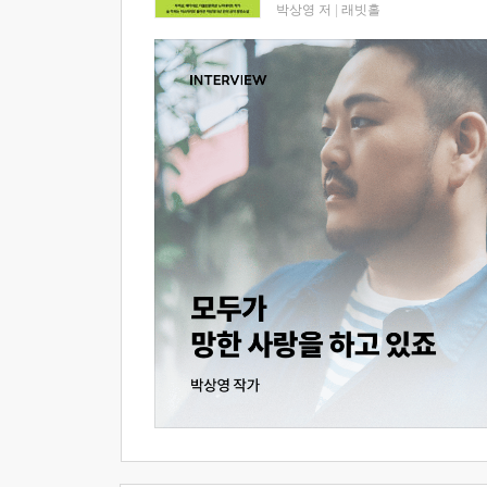
박상영 저
|
래빗홀