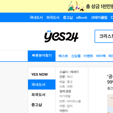
국내도서
외국도서
중고샵
eBook
크레마클럽
C
빠른분야찾기
베스트
신상품
이벤트
바이백
매
소설/시
|
에세이
YES NOW
인문
|
역사
예술
|
종교
국내도서
사회
|
과학
경제 경영
외국도서
자기계발
만화
|
라이트노벨
중고샵
여행
|
잡지
어린이