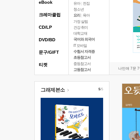
eBook
유아
|
전집
청소년
크레마클럽
요리
|
육아
가정 살림
CD/LP
건강 취미
대학교재
DVD/BD
국어와 외국어
IT 모바일
수험서 자격증
문구/GIFT
초등참고서
중등참고서
티켓
나민애 7문 
고등참고서
그래제본소
5
/5