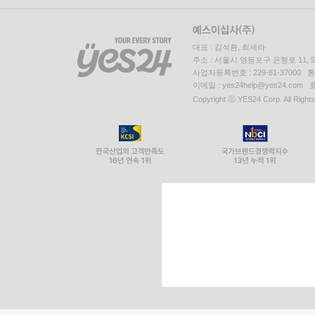
대표 : 김석환, 최세라
주소 : 서울시 영등포구 은행로 11,
사업자등록번호 : 229-81-37000 
이메일 : yes24help@yes24.c
Copyright ⓒ YES24 Corp. All Right