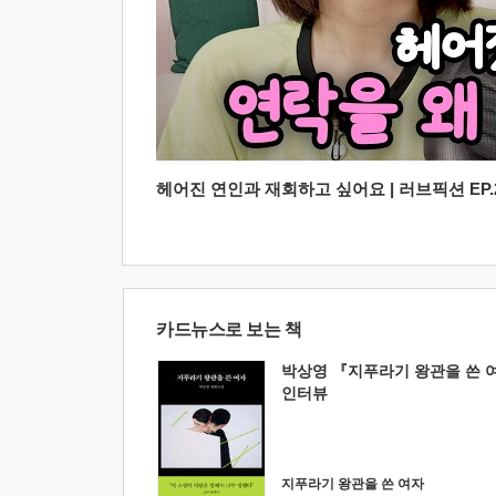
헤어진 연인과 재회하고 싶어요 | 러브픽션 EP.2
카드뉴스로 보는 책
박상영 『지푸라기 왕관을 쓴 
인터뷰
지푸라기 왕관을 쓴 여자