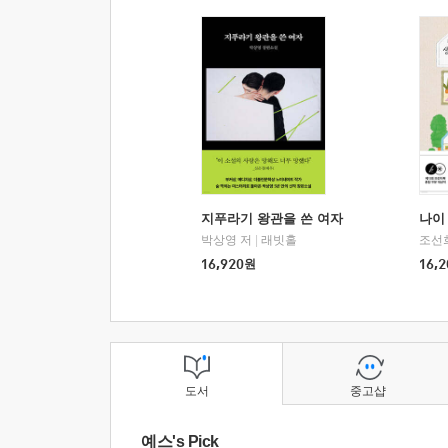
지푸라기 왕관을 쓴 여자
나이 
박상영 저
|
래빗홀
조선
16,920
원
16,2
도서
중고샵
예스's Pick