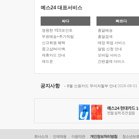
예스24 대표서비스
싸다
빠르다
영원한 YES포인트
총알배송
무료배송+추가적립
총알검색
신규회원 혜택
매장 픽업 서비스
중고샵/바이백
알림 신청 안내
제휴카드 안내
모바일 서비스
애드온
간편결제 서비스
공지사항
8월 신용카드 무이자할부 안내
2026-08-01
회사소개
인재채용
이용약관
개인정보처리방침
청소년보