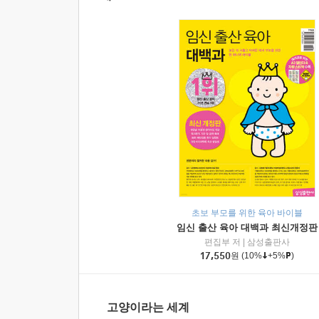
초보 부모를 위한 육아 바이블
임신 출산 육아 대백과 최신개정판
편집부 저
|
삼성출판사
17,550
원
(10%
+5%
)
고양이라는 세계