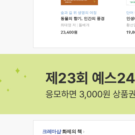
숲과 길 위 생명의 여정
단어
동물의 향기, 인간의 풍경
인생
최태영 저
|
돌베개
황선
23,400
원
19,8
크레마샵
화제의 책