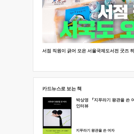
서점 직원이 긁어 모은 서울국제도서전 굿즈 하울
카드뉴스로 보는 책
박상영 『지푸라기 왕관을 쓴 
인터뷰
지푸라기 왕관을 쓴 여자