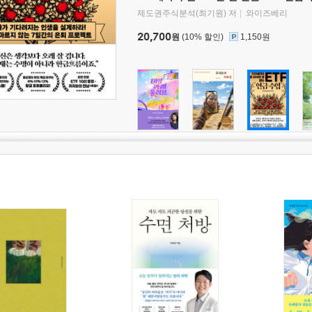
제도권주식분석(최기원) 저
와이즈베리
20,700
원
(10% 할인)
1,150원