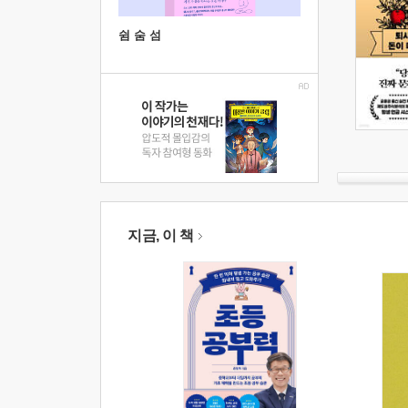
쉼 숨 섬
지금, 이 책