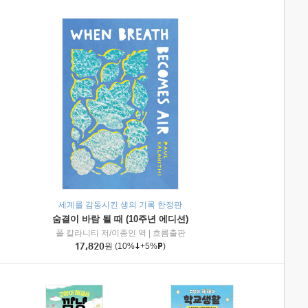
세계를 감동시킨 생의 기록 한정판
숨결이 바람 될 때 (10주년 에디션)
|
미래엔아이세움
폴 칼라니티 저/이종인 역
|
흐름출판
17,820
원
(10%
+5%
)