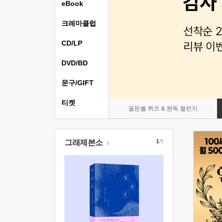
eBook
크레마클럽
CD/LP
DVD/BD
문구/GIFT
티켓
골든벨 퀴즈 & 완독 챌린지
그래제본소
1
/5