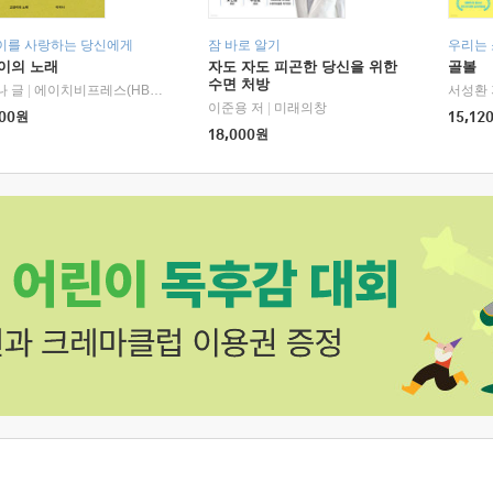
이를 사랑하는 당신에게
잠 바로 알기
우리는
이의 노래
자도 자도 피곤한 당신을 위한
골볼
수면 처방
나 글
|
에이치비프레스(HBPRESS)
서성환 
이준용 저
|
미래의창
00
원
15,12
18,000
원