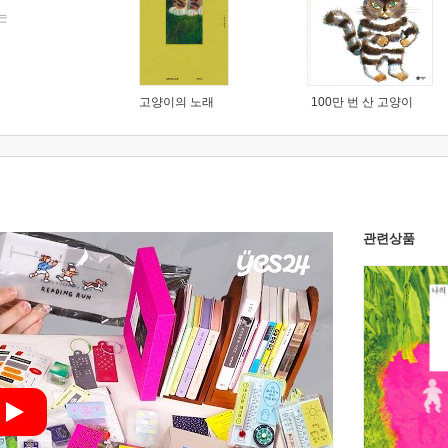
는
고양이의 노래
100만 번 산 고양이
관련상품