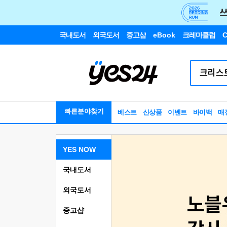
국내도서
외국도서
중고샵
eBook
크레마클럽
C
빠른분야찾기
베스트
신상품
이벤트
바이백
매
YES NOW
국내도서
외국도서
중고샵