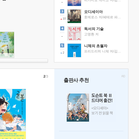
히가시노 게이고 저/김선영 역
오디세이아
호메로스 저/페테르 파울 루벤스 그림/박문재 역
10
독서의 기술
고명환 저
니체의 초월자
프리드리히 니체 저/김철 편역
2
2
/3
출판사 추천