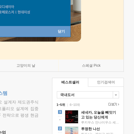
닫기
고양이의 날
스페셜 Pick
베스트셀러
인기검색어
스템
국내도서
리오 설계자 제도권주식
1~5위
|
6~10위
트폴리오 설계에 집중
세네카, 오늘을 빼앗기
F 전략으로 평생 현금
고 있는 당신에게
루키우스 안나이우스 세네카 저/하와이 대저택 편역
투명한 나선
 수업