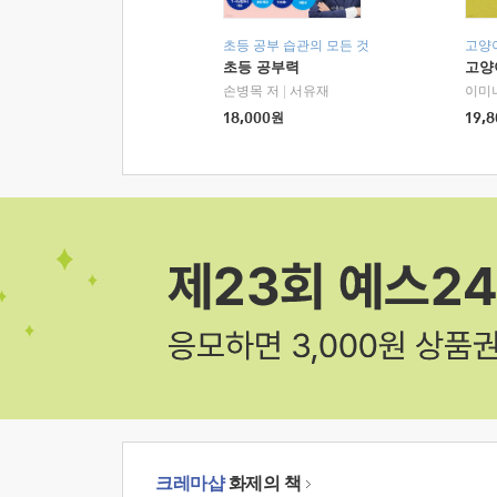
초등 공부 습관의 모든 것
고양
초등 공부력
고양
손병목 저
|
서유재
이미
18,000
원
19,8
크레마샵
화제의 책