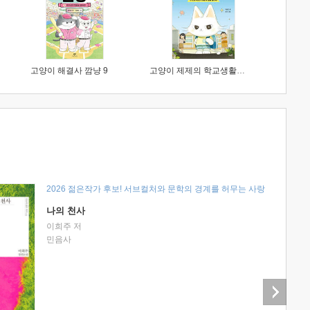
고양이 해결사 깜냥 9
고양이 제제의 학교생활 1 : 초등학생이 이렇게 힘들 줄이야
2026 젊은작가 후보! 서브컬처와 문학의 경계를 허무는 사랑
나의 천사
이희주 저
민음사