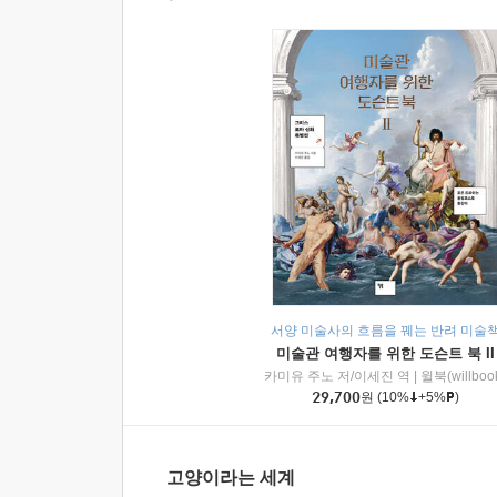
서양 미술사의 흐름을 꿰는 반려 미술
미술관 여행자를 위한 도슨트 북 II
카미유 주노 저/이세진 역
|
윌북(willboo
29,700
원
(10%
+5%
)
고양이라는 세계