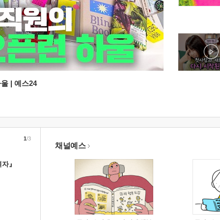
 | 예스24
1
/3
채널예스
여자』