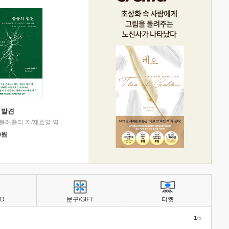
 발견
블래츨리 저/제효영 역
|
디플롯
0
원
BD
문구/GIFT
티켓
1
/5