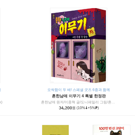
책
오싹함이 두 배! 스페셜 굿즈 6종과 함께
흔한남매 이무기 4 특별 한정판
k)
흔한남매 원저/이종혁 글/도니패밀리 그림/흔한컴퍼니 감수
34,200
원
(10%
+5%
)