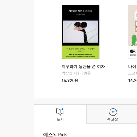
지푸라기 왕관을 쓴 여자
나이 
박상영 저
|
래빗홀
조선
16,920
원
16,2
도서
중고샵
예스's Pick