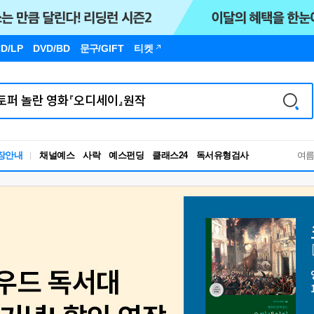
D/LP
DVD/BD
문구
/GIFT
티켓
장안내
채널예스
사락
예스펀딩
클래스24
독서유형검사
여
RBTI Lab
독서유형검사