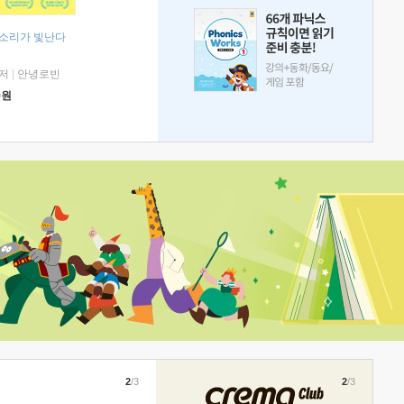
 소리가 빛난다
저
|
안녕로빈
0
원
2
/3
2
/3