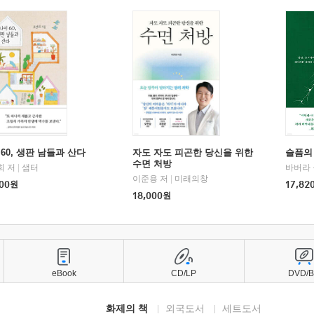
60, 생판 남들과 산다
자도 자도 피곤한 당신을 위한
슬픔의
수면 처방
희 저
|
샘터
바버라 
이준용 저
|
미래의창
00
원
17,82
18,000
원
eBook
CD/LP
DVD/
화제의 책
외국도서
세트도서