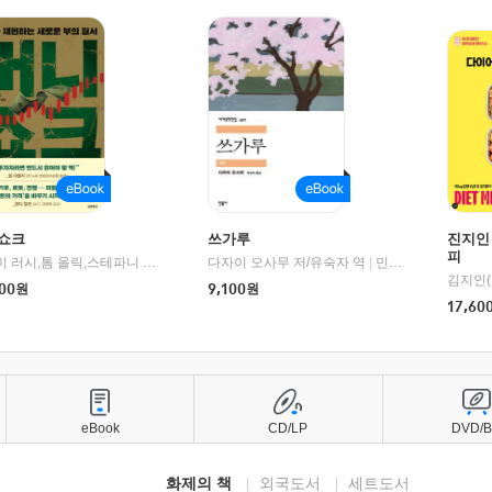
쇼크
쓰가루
진지인
피
제이미 러시,톰 올릭,스테파니 플랜더스 편저/임경은 역/박정호 감수
다자이 오사무 저/유숙자 역
|
교보문고
|
민음사
김지인(
00
원
9,100
원
17,60
eBook
CD/LP
DVD/
화제의 책
외국도서
세트도서