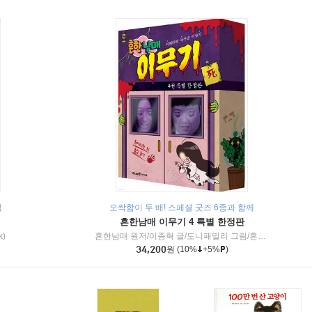
책
오싹함이 두 배! 스페셜 굿즈 6종과 함께
흔한남매 이무기 4 특별 한정판
k)
흔한남매 원저/이종혁 글/도니패밀리 그림/흔한컴퍼니 감수
34,200
원
(10%
+5%
)