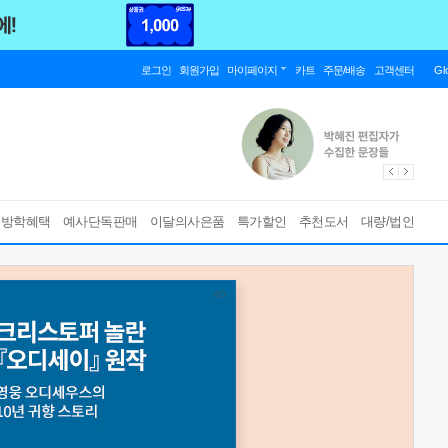
로그인
회원가입
마이페이지
카트
주문/배송
고객센터
Gl
름방학혜택
예사단독판매
이달의사은품
특가할인
추천도서
대량/법인