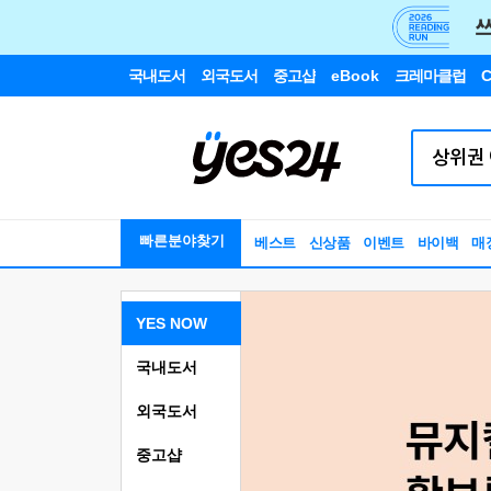
국내도서
외국도서
중고샵
eBook
크레마클럽
C
빠른분야찾기
베스트
신상품
이벤트
바이백
매
YES NOW
국내도서
외국도서
중고샵