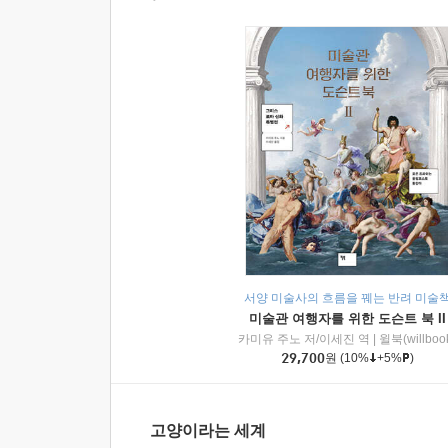
서양 미술사의 흐름을 꿰는 반려 미술
미술관 여행자를 위한 도슨트 북 II
카미유 주노 저/이세진 역
|
윌북(willboo
29,700
원
(10%
+5%
)
고양이라는 세계