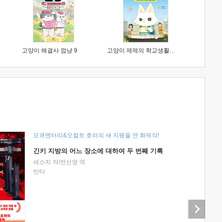
고양이 해결사 깜냥 9
고양이 제제의 학교생활 1 : 초등학생이 이렇게 힘들 줄이야
모큐멘터리&오컬트 호러의 새 지평을 연 화제작!
긴키 지방의 어느 장소에 대하여 두 번째 기록
세스지 저/전선영 역
반타