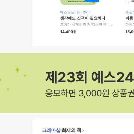
베스트셀러의 뿌리
손절
생각에도 산책이 필요하다
파동
도야마 시게히코 저/지소연 역
|
알에이치코리아(
파동
14,400
원
15,0
크레마샵
화제의 책