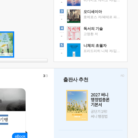
히가시노 게이고 저/김선영 역
오디세이아
호메로스 저/페테르 파울 루벤스 그림/박문재 역
독서의 기술
고명환 저
니체의 초월자
프리드리히 니체 저/김철 편역
3
/3
출판사 추천