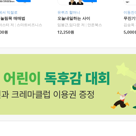
에서 익절로
유퀴즈 할머니
이동진이
 눌림목 매매법
오늘내일하는 사이
무진기행
RHK)
마스터 저
|
스마트비즈니스
임봉근,임다운 저
|
안온북스
김승옥 
00
원
12,250
원
5,000