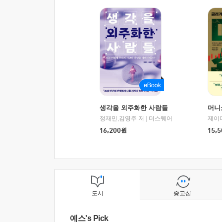
생각을 외주화한 사람들
머니
정재민,김영주 저
|
더스퀘어
16,200
원
15,5
도서
중고샵
예스's Pick