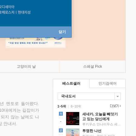
닫기
고양이의 날
스페셜 Pick
베스트셀러
인기검색어
국내도서
소년 멘토로 돌아왔다.
1~5위
|
6~10위
 10대에게는 길잡이가
세네카, 오늘을 빼앗기
 되지 않는 날에도 나
고 있는 당신에게
 안내서.
루키우스 안나이우스 세네카 저/하와이 대저택 편역
투명한 나선