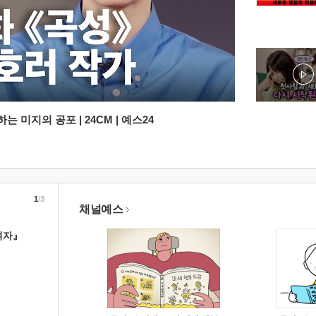
 미지의 공포 | 24CM | 예스24
1
/3
채널예스
여자』