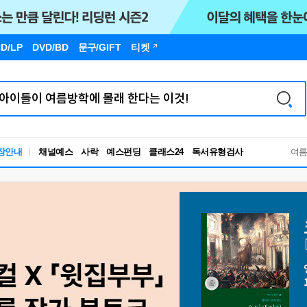
D/LP
DVD/BD
문구
/GIFT
티켓
장안내
채널예스
사락
예스펀딩
클래스24
독서유형검사
여
RBTI Lab
독서유형검사