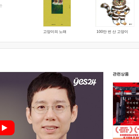
는
고양이의 노래
100만 번 산 고양이
관련상품