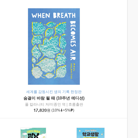
세계를 감동시킨 생의 기록 한정판
숨결이 바람 될 때 (10주년 에디션)
|
미래엔아이세움
폴 칼라니티 저/이종인 역
|
흐름출판
17,820
원
(10%
+5%
)