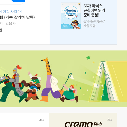
 가장 사랑한!
 (가수 장기하 낭독)
저
|
민음사
원
3
/3
2
/3