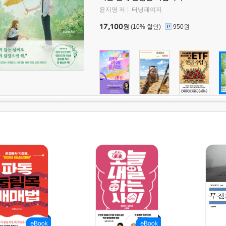
윤지영 저
터닝페이지
17,100
원
(10% 할인)
950원