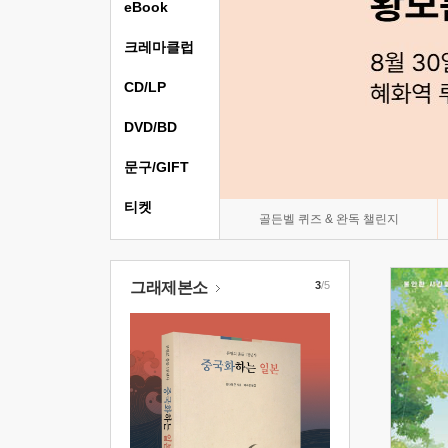
eBook
크레마클럽
CD/LP
DVD/BD
문구/GIFT
티켓
골든벨 퀴즈 & 완독 챌린지
그래제본소
3
/5