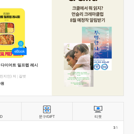
 다이어트 밀프렙 레시
진지인) 저
|
길벗
0
원
BD
문구/GIFT
티켓
1
/5