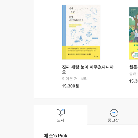
진짜 새랑 눈이 마주쳤다니까
웹툰
요
돌배
이이은 저
|
보리
15,3
15,300
원
도서
중고샵
예스's Pick