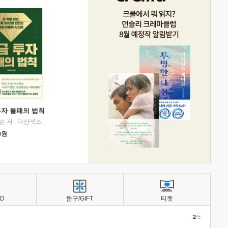
투자 불패의 법칙
슨 저
|
다산북스
0
원
BD
문구/GIFT
티켓
2
/5