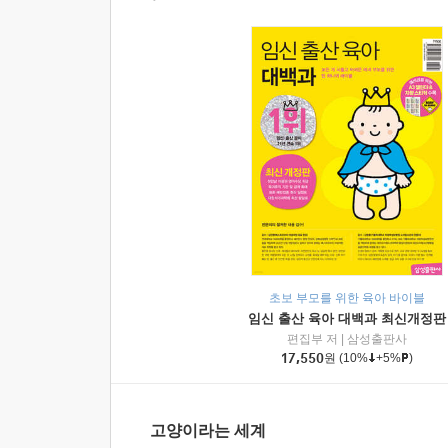
초보 부모를 위한 육아 바이블
임신 출산 육아 대백과 최신개정판
편집부 저
|
삼성출판사
17,550
원
(10%
+5%
)
고양이라는 세계