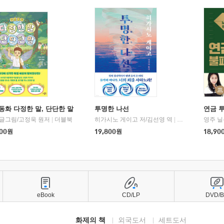
동화 다정한 말, 단단한 말
투명한 나선
연금 
 글그림/고정욱 원저
|
더블북
히가시노 게이고 저/김선영 역
|
북다
영주 닐
00
원
19,800
원
18,90
eBook
CD/LP
DVD/
화제의 책
외국도서
세트도서