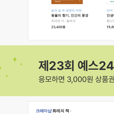
숲과 길 위 생명의 여정
단어
동물의 향기, 인간의 풍경
인생
최태영 저
|
돌베개
황선
23,400
원
19,8
크레마샵
화제의 책