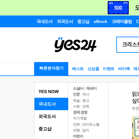
국내도서
외국도서
중고샵
eBook
크레마클럽
C
빠른분야찾기
베스트
신상품
이벤트
바이백
매
소설/시
|
에세이
YES NOW
인문
|
역사
예술
|
종교
국내도서
사회
|
과학
경제 경영
외국도서
자기계발
만화
|
라이트노벨
중고샵
여행
|
잡지
어린이