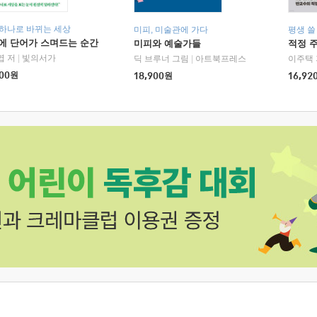
 하나로 바뀌는 세상
미피, 미술관에 가다
평생 쓸
에 단어가 스며드는 순간
미피와 예술가들
적정 
엽 저
|
빛의서가
딕 브루너 그림
|
아트북프레스
이주택 
00
원
18,900
원
16,92