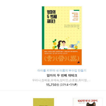
아이를 키우며 내 이름의 부수입 만들기
엄마의 두 번째 재테크
우리나,정예용,유재숙,양지인,손효영,최미영,조민주,이진현,차미숙,서미숙 저
15,750
원
(10%
+5%
)