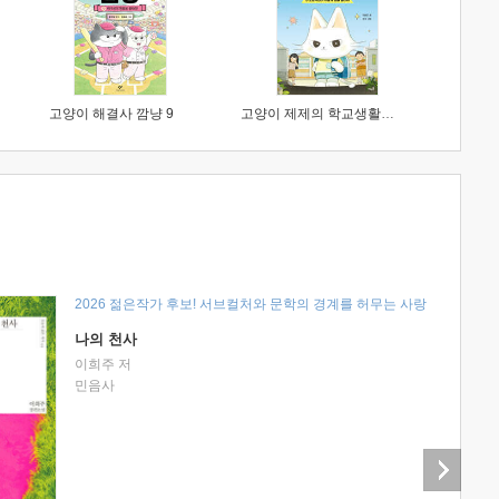
고양이 해결사 깜냥 9
고양이 제제의 학교생활 1 : 초등학생이 이렇게 힘들 줄이야
2026 젊은작가 후보! 서브컬처와 문학의 경계를 허무는 사랑
나의 천사
이희주 저
민음사