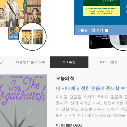
오늘은 그만 보기
7답
여름방학 클래스24
MD 추천
HOT! 이벤트
오늘의 책
이 시대에 진정한 믿음이 존재할 수
아이돌 팬덤을 소재로 우리의 믿음과 
문제작. 신이 사라진 시대, 팬덤이라는
와 열혈 신도, 음모론자까지. 입체적 인
담한 시선이 만나 새로운 서사의 정점을 
인 더 메가처치