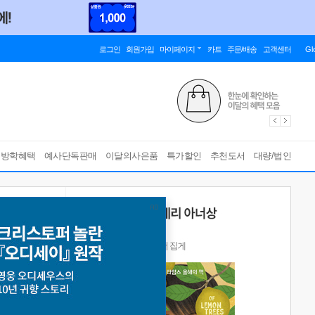
로그인
회원가입
마이페이지
카트
주문/배송
고객센터
Gl
름방학혜택
예사단독판매
이달의사은품
특가할인
추천도서
대량/법인