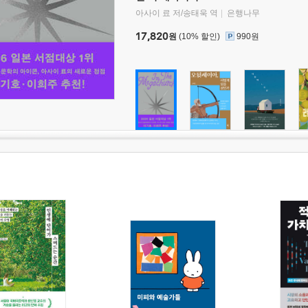
아사이 료 저/송태욱 역
은행나무
17,820
원
(10% 할인)
990원