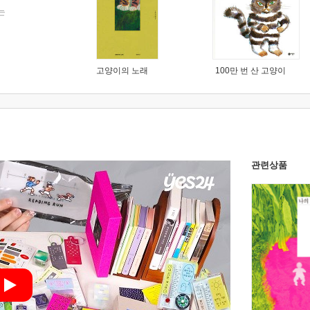
는
고양이의 노래
100만 번 산 고양이
관련상품