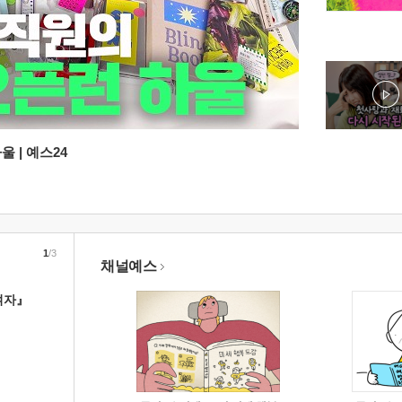
 | 예스24
1
/3
채널예스
여자』