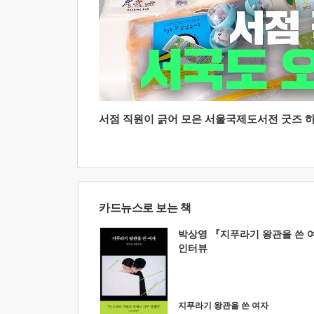
서점 직원이 긁어 모은 서울국제도서전 굿즈 하울
카드뉴스로 보는 책
박상영 『지푸라기 왕관을 쓴 
인터뷰
지푸라기 왕관을 쓴 여자