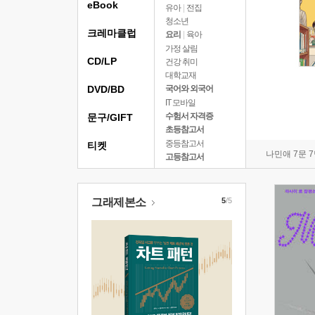
eBook
유아
|
전집
청소년
크레마클럽
요리
|
육아
가정 살림
CD/LP
건강 취미
대학교재
DVD/BD
국어와 외국어
IT 모바일
수험서 자격증
문구/GIFT
초등참고서
중등참고서
티켓
나민애 7문 
고등참고서
그래제본소
5
/5