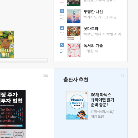
호메로스 저/페테르 파울 루벤스 그림/박문재 역
1
투명한 나선
히가시노 게이고 저/김선영 역
1
싯다르타
헤르만 헤세 저/박병덕 역
1
독서의 기술
고명환 저
1
1
/3
출판사 추천