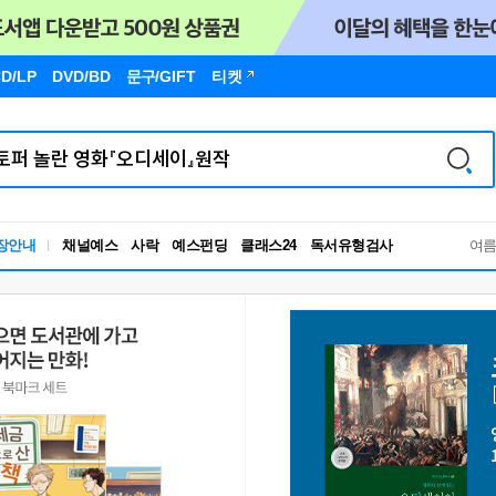
D/LP
DVD/BD
문구
/GIFT
티켓
독서유형검사
장안내
채널예스
사락
예스펀딩
클래스24
RBTI Lab
여
독서유형검사