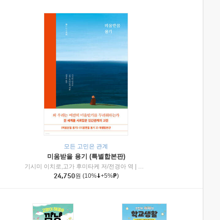
모든 고민은 관계
미움받을 용기 (특별합본판)
기시미 이치로,고가 후미타케 저/전경아 역
|
제이브리즈북스
|
인플루엔셜
24,750
원
(10%
+5%
)