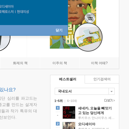
닫기
화제의 책
이주의 책
이책 어때?
베스트셀러
인기검색어
 있나요?
국내도서
집단 심리를 파고드는
1~5위
|
6~10위
 종교를 만드는 설계자
세네카, 오늘을 빼앗기
물들과 작가 특유의 대
고 있는 당신에게
선보인다.
루키우스 안나이우스 세네카 저/하와이 대저택 편역
오디세이아