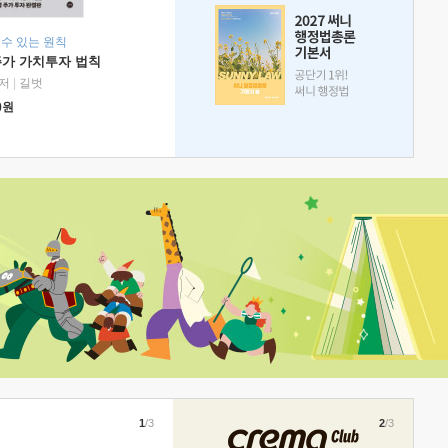
 수 있는 원칙
주가 가치투자 법칙
저
|
길벗
0
원
1
/3
2
/3