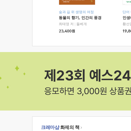
숲과 길 위 생명의 여정
단어
동물의 향기, 인간의 풍경
인생
최태영 저
|
돌베개
황선
23,400
원
19,8
크레마샵
화제의 책