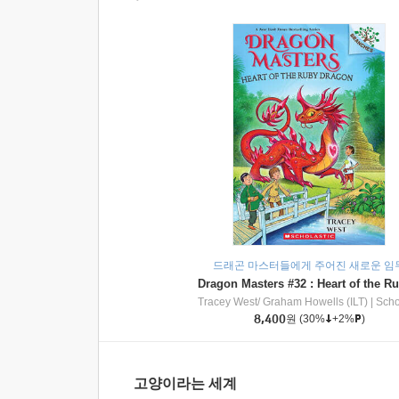
드래곤 마스터들에게 주어진 새로운 임
Tracey West/ Graham Howells (ILT)
|
Scholasti
8,400
원
(30%
+2%
)
고양이라는 세계