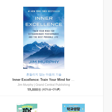
흔들리지 않는 마음의 기술
Inner Excellence: Train Your Mind for Extraordinary Performance and the Best Possible Life
Jim Murphy
|
Grand Central Publishing
19,000
원
(40%
+0%
)