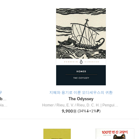
무
지혜와 용기로 이룬 오디세우스의 귀환
Dragon Masters #32 : Heart of the Ruby Dragon (A Branches Book)
The Odyssey
c Inc
Homer / Rieu, E. V. / Rieu, D. C. H.
|
Penguin Group
9,900
원
(34%
+1%
)