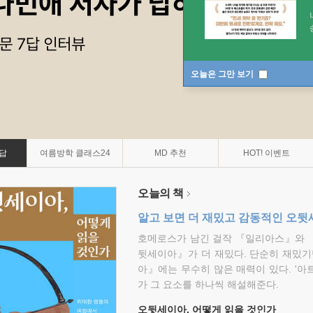
오늘은 그만 보기
7답
여름방학 클래스24
MD 추천
HOT! 이벤트
오늘의 책
알고 보면 더 재밌고 감동적인 오
호메로스가 남긴 걸작 『일리아스』와 
뒷세이아』가 더 재밌다. 단순히 재밌기
아』에는 무수히 많은 매력이 있다. '아
가 그 요소를 하나씩 해설해준다.
오뒷세이아, 어떻게 읽을 것인가