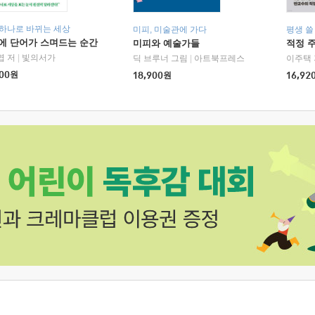
 하나로 바뀌는 세상
미피, 미술관에 가다
평생 쓸
에 단어가 스며드는 순간
미피와 예술가들
적정 
엽 저
|
빛의서가
딕 브루너 그림
|
아트북프레스
이주택 
00
원
18,900
원
16,92