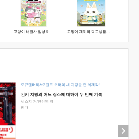
고양이 해결사 깜냥 9
고양이 제제의 학교생활 1 : 초등학생이 이렇게 힘들 줄이야
모큐멘터리&오컬트 호러의 새 지평을 연 화제작!
긴키 지방의 어느 장소에 대하여 두 번째 기록
세스지 저/전선영 역
반타