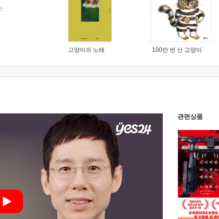
는
고양이의 노래
100만 번 산 고양이
관련상품