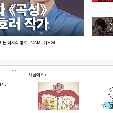
 미지의 공포 | 24CM | 예스24
1
/3
채널예스
여자』