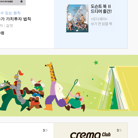
 수 있는 원칙
주가 가치투자 법칙
저
|
길벗
0
원
3
/3
3
/3