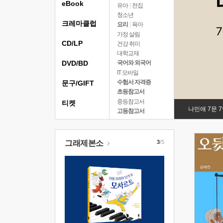
eBook
유아
|
전집
청소년
크레마클럽
요리
|
육아
가정 살림
CD/LP
건강 취미
대학교재
DVD/BD
국어와 외국어
IT 모바일
수험서 자격증
문구/GIFT
초등참고서
중등참고서
티켓
나민애 7문 
고등참고서
그래제본소
3
/5