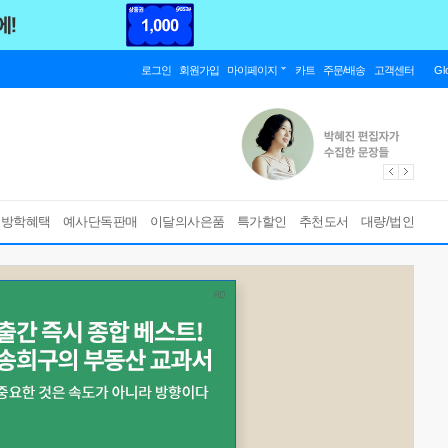
로그인
회원가입
마이페이지
카트
주문/배송
고객센터
Gl
름방학혜택
예사단독판매
이달의사은품
특가할인
추천도서
대량/법인