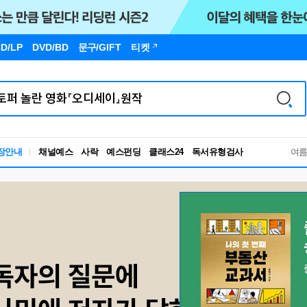
D/LP
DVD/BD
문구
/GIFT
티켓
장안내
채널예스
사락
예스펀딩
클래스24
독서유형검사
여
RBTI Lab
독서유형검사