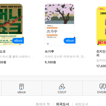
쇼크
쓰가루
진지인
피
제이미 러시,톰 올릭,스테파니 플랜더스 편저/임경은 역/박정호 감수
다자이 오사무 저/유숙자 역
|
교보문고
|
민음사
김지인(
00
원
9,100
원
17,60
eBook
CD/LP
DVD/
화제의 책
외국도서
세트도서