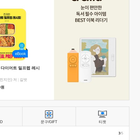
 다이어트 밀프렙 레시
진지인) 저
|
길벗
0
원
BD
문구/GIFT
티켓
3
/5