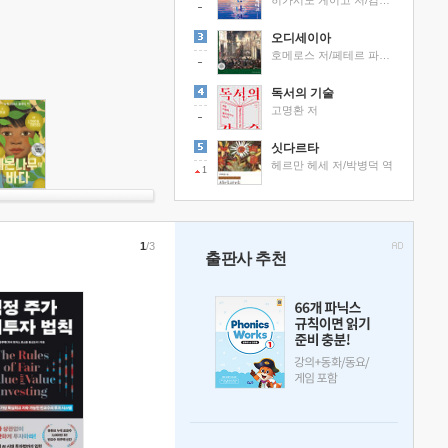
히가시노 게이고 저/김선영 역
오디세이아
호메로스 저/페테르 파울 루벤스 그림/박문재 역
독서의 기술
고명환 저
싯다르타
헤르만 헤세 저/박병덕 역
1
1
/3
출판사 추천