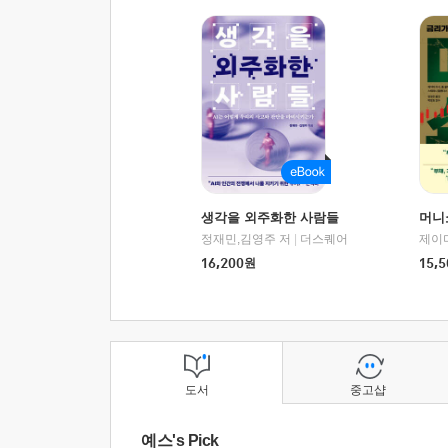
생각을 외주화한 사람들
머니
정재민,김영주 저
|
더스퀘어
16,200
원
15,5
도서
중고샵
예스's Pick