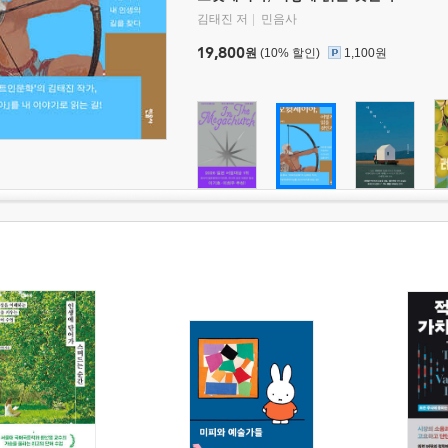
김태진 저
민음사
19,800
원
(10% 할인)
1,100원