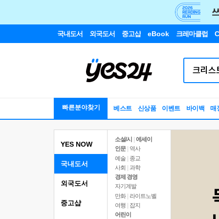
국내도서
외국도서
중고샵
eBook
크레마클럽
C
빠른분야찾기
베스트
신상품
이벤트
바이백
매
소설/시
|
에세이
YES NOW
인문
|
역사
예술
|
종교
국내도서
사회
|
과학
경제 경영
외국도서
자기계발
만화
|
라이트노벨
중고샵
여행
|
잡지
어린이