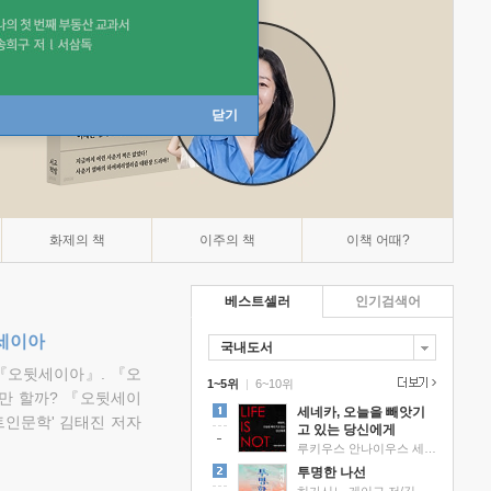
닫기
화제의 책
이주의 책
이책 어때?
베스트셀러
인기검색어
뒷세이아
국내도서
『오뒷세이아』. 『오
1~5위
|
6~10위
만 할까? 『오뒷세이
세네카, 오늘을 빼앗기
트인문학' 김태진 저자
고 있는 당신에게
루키우스 안나이우스 세네카 저/하와이 대저택 편역
투명한 나선