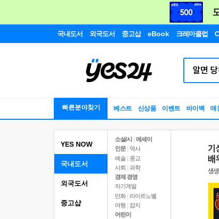
국내도서
외국도서
중고샵
eBook
크레마클럽
C
빠른분야찾기
베스트
신상품
이벤트
바이백
매
소설/시
|
에세이
YES NOW
인문
|
역사
예술
|
종교
국내도서
사회
|
과학
경제 경영
외국도서
자기계발
만화
|
라이트노벨
중고샵
여행
|
잡지
어린이