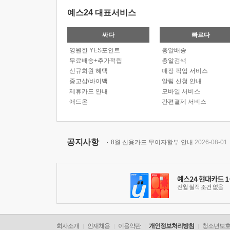
예스24 대표서비스
싸다
빠르다
영원한 YES포인트
총알배송
무료배송+추가적립
총알검색
신규회원 혜택
매장 픽업 서비스
중고샵/바이백
알림 신청 안내
제휴카드 안내
모바일 서비스
애드온
간편결제 서비스
공지사항
8월 신용카드 무이자할부 안내
2026-08-01
회사소개
인재채용
이용약관
개인정보처리방침
청소년보