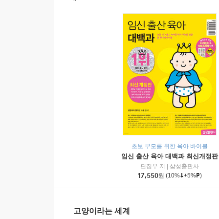
초보 부모를 위한 육아 바이블
임신 출산 육아 대백과 최신개정판
편집부 저
|
삼성출판사
17,550
원
(10%
+5%
)
고양이라는 세계