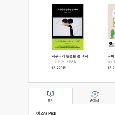
지푸라기 왕관을 쓴 여자
나이 
박상영 저
|
래빗홀
조선
16,920
원
16,2
도서
중고샵
예스's Pick