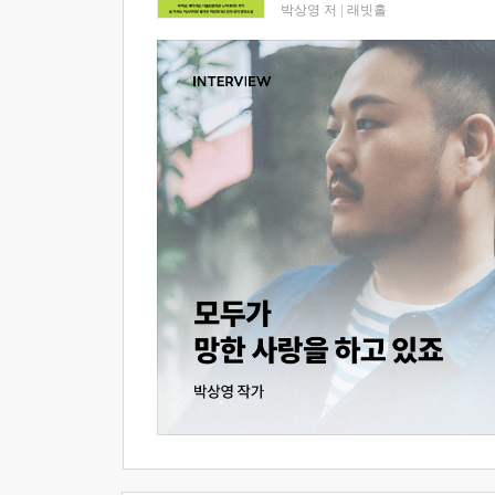
박상영 저
|
래빗홀