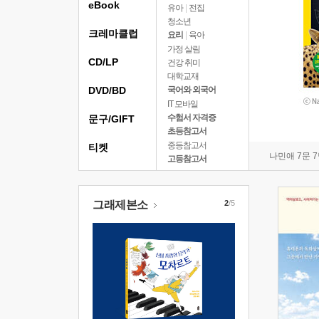
eBook
유아
|
전집
청소년
크레마클럽
요리
|
육아
가정 살림
CD/LP
건강 취미
대학교재
DVD/BD
국어와 외국어
IT 모바일
수험서 자격증
문구/GIFT
초등참고서
중등참고서
티켓
나민애 7문 
고등참고서
그래제본소
2
/5