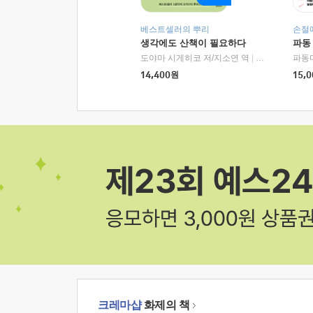
베스트셀러의 뿌리
손절
생각에도 산책이 필요하다
파동
도야마 시게히코 저/지소연 역
|
알에이치코리아(
파동
14,400
원
15,0
크레마샵
화제의 책