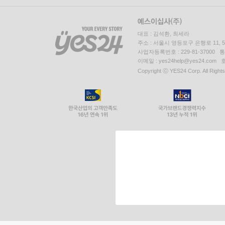
대표 : 김석환, 최세라
주소 : 서울시 영등포구 은행로 11,
사업자등록번호 : 229-81-37000 
이메일 : yes24help@yes24.c
Copyright ⓒ YES24 Corp. All Right