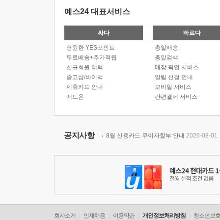
예스24 대표서비스
싸다
빠르다
영원한 YES포인트
총알배송
무료배송+추가적립
총알검색
신규회원 혜택
매장 픽업 서비스
중고샵/바이백
알림 신청 안내
제휴카드 안내
모바일 서비스
애드온
간편결제 서비스
공지사항
8월 신용카드 무이자할부 안내
2026-08-01
회사소개
인재채용
이용약관
개인정보처리방침
청소년보