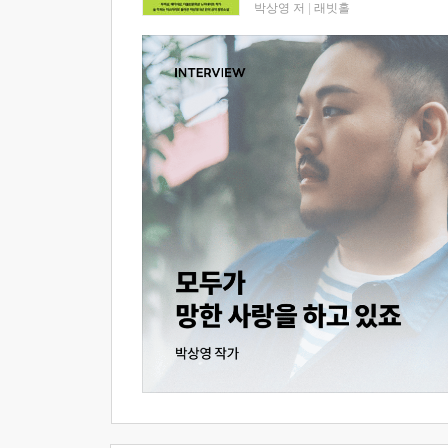
박상영 저
|
래빗홀