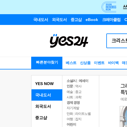
국내도서
외국도서
중고샵
eBook
크레마클럽
C
빠른분야찾기
베스트
신상품
이벤트
바이백
매
소설/시
|
에세이
YES NOW
인문
|
역사
예술
|
종교
국내도서
사회
|
과학
경제 경영
외국도서
자기계발
만화
|
라이트노벨
중고샵
여행
|
잡지
어린이