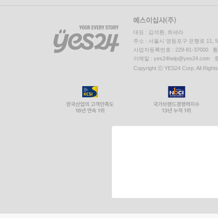
대표 : 김석환, 최세라
주소 : 서울시 영등포구 은행로 11,
사업자등록번호 : 229-81-37000 
이메일 : yes24help@yes24.c
Copyright ⓒ YES24 Corp. All Right