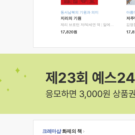
동서남북의 기원과 의미
아름
지리의 기원
저주
제리 브로턴 저/박세연 역
|
알에이치코리아(RHK)
김명
17,820
원
17,8
크레마샵
화제의 책