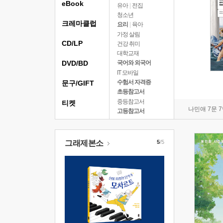
eBook
유아
|
전집
청소년
크레마클럽
요리
|
육아
가정 살림
CD/LP
건강 취미
대학교재
DVD/BD
국어와 외국어
IT 모바일
수험서 자격증
문구/GIFT
초등참고서
중등참고서
티켓
나민애 7문 
고등참고서
그래제본소
5
/5