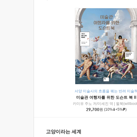
서양 미술사의 흐름을 꿰는 반려 미술
미술관 여행자를 위한 도슨트 북 II
카미유 주노 저/이세진 역
|
윌북(willboo
29,700
원
(10%
+5%
)
고양이라는 세계