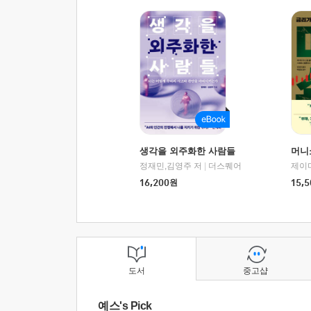
생각을 외주화한 사람들
머니
정재민,김영주 저
|
더스퀘어
16,200
원
15,5
도서
중고샵
예스's Pick