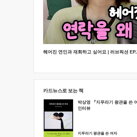
헤어진 연인과 재회하고 싶어요 | 러브픽션 EP.2
카드뉴스로 보는 책
박상영 『지푸라기 왕관을 쓴 
인터뷰
지푸라기 왕관을 쓴 여자