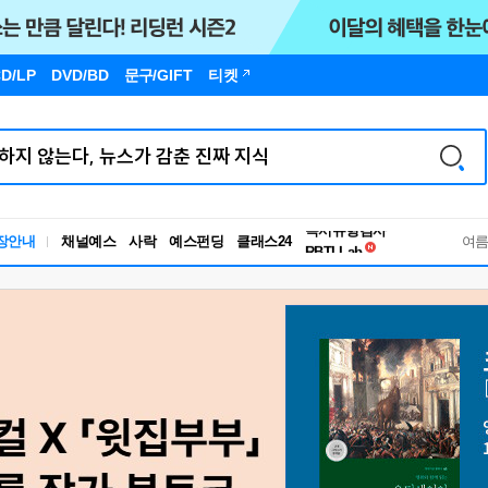
D/LP
DVD/BD
문구
/GIFT
티켓
독서유형검사
장안내
채널예스
사락
예스펀딩
클래스24
RBTI Lab
여
독서유형검사