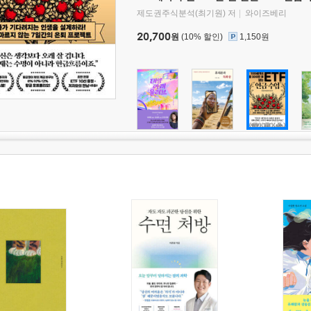
제도권주식분석(최기원) 저
와이즈베리
20,700
원
(10% 할인)
1,150원