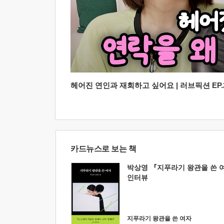
헤어진 연인과 재회하고 싶어요 | 러브픽션 EP.2
카드뉴스로 보는 책
박상영 『지푸라기 왕관을 쓴 
인터뷰
지푸라기 왕관을 쓴 여자