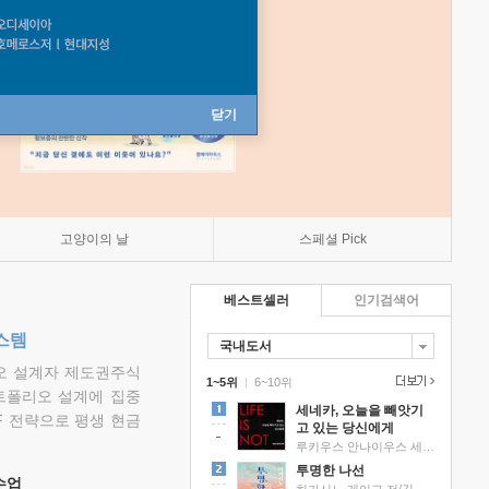
닫기
고양이의 날
스페셜 Pick
베스트셀러
인기검색어
스템
국내도서
리오 설계자 제도권주식
1~5위
|
6~10위
트폴리오 설계에 집중
세네카, 오늘을 빼앗기
F 전략으로 평생 현금
고 있는 당신에게
루키우스 안나이우스 세네카 저/하와이 대저택 편역
투명한 나선
 수업