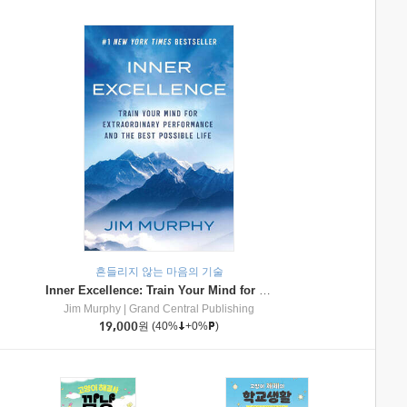
흔들리지 않는 마음의 기술
Inner Excellence: Train Your Mind for Extraordinary Performance and the Best Possible Life
Jim Murphy
|
Grand Central Publishing
19,000
원
(40%
+0%
)