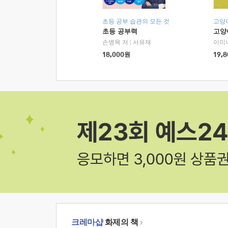
초등 공부 습관의 모든 것
고양
초등 공부력
고양
손병목 저
|
서유재
이미
18,000
원
19,8
크레마샵
화제의 책