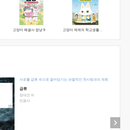
고양이 해결사 깜냥 9
고양이 제제의 학교생활 1 : 초등학생이 이렇게 힘들 줄이야
서로를 급류 속으로 끌어당기는 파멸적인 첫사랑과의 재회
급류
정대건 저
민음사