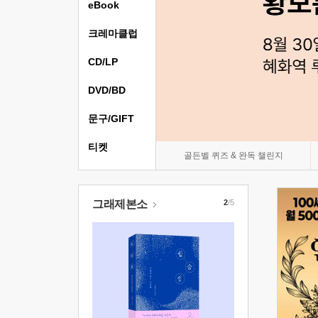
eBook
크레마클럽
CD/LP
DVD/BD
문구/GIFT
티켓
골든벨 퀴즈 & 완독 챌린지
그래제본소
2
/5