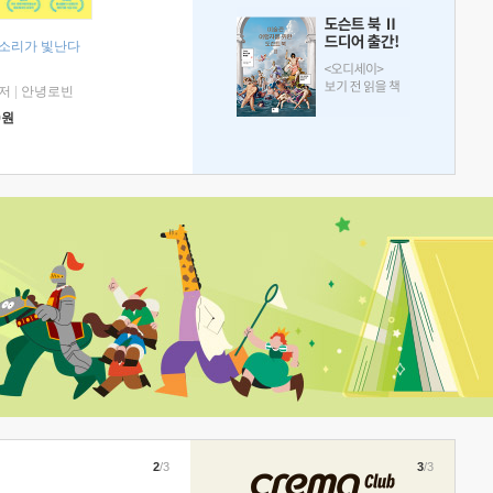
 소리가 빛난다
저
|
안녕로빈
0
원
2
/3
3
/3