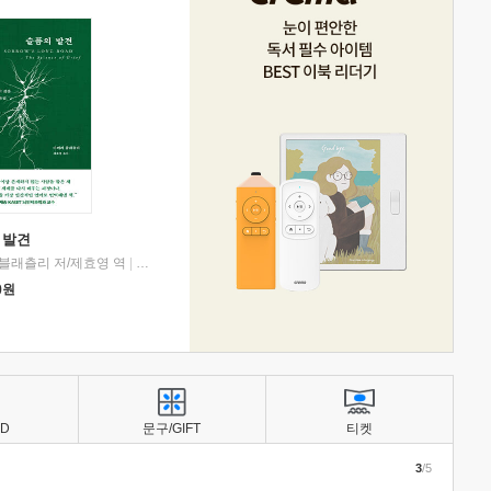
 발견
블래츨리 저/제효영 역
|
디플롯
0
원
BD
문구/GIFT
티켓
3
/5