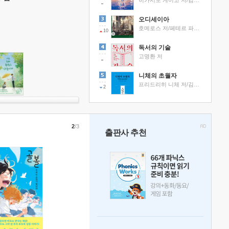
히가시노 게이고 저/김선영 역
오디세이아
호메로스 저/페테르 파울 루벤스 그림/박문재 역
10
독서의 기술
고명환 저
니체의 초월자
프리드리히 니체 저/김철 편역
2
2
/3
출판사 추천