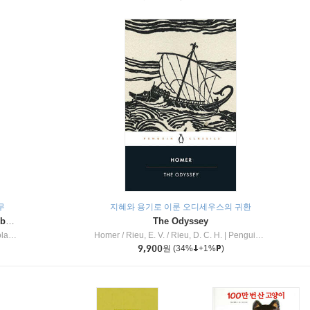
무
지혜와 용기로 이룬 오디세우스의 귀환
Dragon Masters #32 : Heart of the Ruby Dragon (A Branches Book)
The Odyssey
c Inc
Homer / Rieu, E. V. / Rieu, D. C. H.
|
Penguin Group
9,900
원
(34%
+1%
)