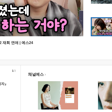
 재회 연애 | 예스24
1
/3
채널예스
여자』