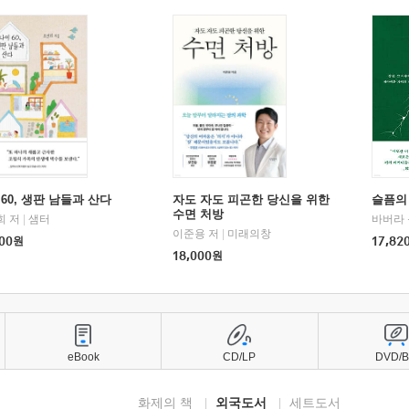
60, 생판 남들과 산다
자도 자도 피곤한 당신을 위한
슬픔의
수면 처방
희 저
|
샘터
바버라 
이준용 저
|
미래의창
00
원
17,82
18,000
원
eBook
CD/LP
DVD/
화제의 책
외국도서
세트도서