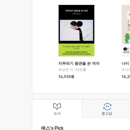
지푸라기 왕관을 쓴 여자
나이 
박상영 저
|
래빗홀
조선
16,920
원
16,2
도서
중고샵
예스's Pick