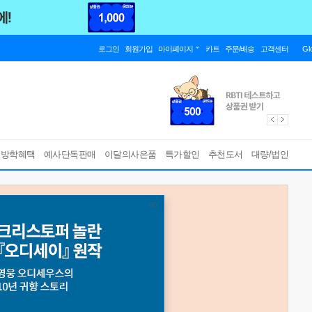
로그인
회원가입
마이페이지
카트
주문/배송
고객센터
Gl
름방학혜택
예사단독판매
이달의사은품
특가할인
추천도서
대량/법인