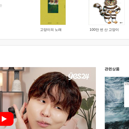
는
고양이의 노래
100만 번 산 고양이
관련상품