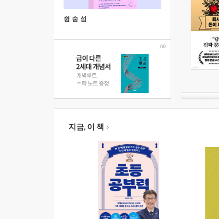
쉼 숨 섬
지금, 이 책