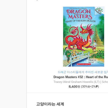
드래곤 마스터들에게 주어진 새로운 임
Tracey West/ Graham Howells (ILT)
|
Scholasti
8,400
원
(30%
+2%
)
고양이라는 세계