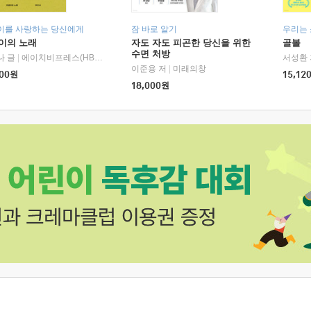
이를 사랑하는 당신에게
잠 바로 알기
우리는
이의 노래
자도 자도 피곤한 당신을 위한
골볼
수면 처방
나 글
|
에이치비프레스(HBPRESS)
서성환 
이준용 저
|
미래의창
00
원
15,12
18,000
원