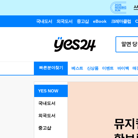
국내도서
외국도서
중고샵
eBook
크레마클럽
C
빠른분야찾기
베스트
신상품
이벤트
바이백
매
YES NOW
국내도서
외국도서
중고샵