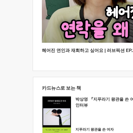
헤어진 연인과 재회하고 싶어요 | 러브픽션 EP.2
카드뉴스로 보는 책
박상영 『지푸라기 왕관을 쓴 
인터뷰
지푸라기 왕관을 쓴 여자