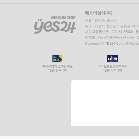
대표 : 김석환, 최세라
주소 : 서울시 영등포구 은행로 11,
사업자등록번호 : 229-81-37000 
이메일 : yes24help@yes24.c
Copyright ⓒ YES24 Corp. All Right