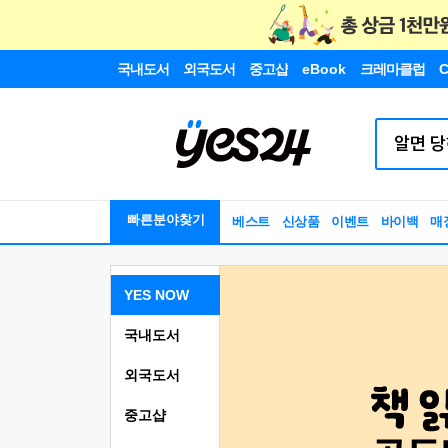
국내도서
외국도서
중고샵
eBook
크레마클럽
C
빠른분야찾기
베스트
신상품
이벤트
바이백
매
YES NOW
국내도서
외국도서
중고샵