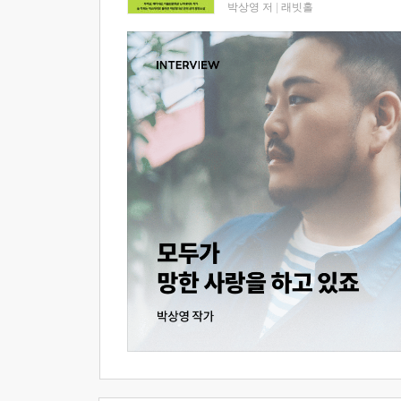
박상영 저
|
래빗홀