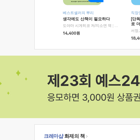
베스트셀러의 뿌리
직장
생각에도 산책이 필요하다
[단
로 
도야마 시게히코 저/지소연 역
|
알에이치코리아(
14,400
원
18,4
크레마샵
화제의 책