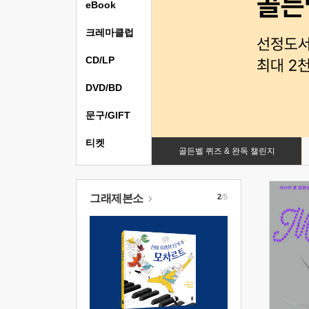
eBook
크레마클럽
CD/LP
DVD/BD
문구/GIFT
티켓
골든벨 퀴즈 & 완독 챌린지
그래제본소
2
/5