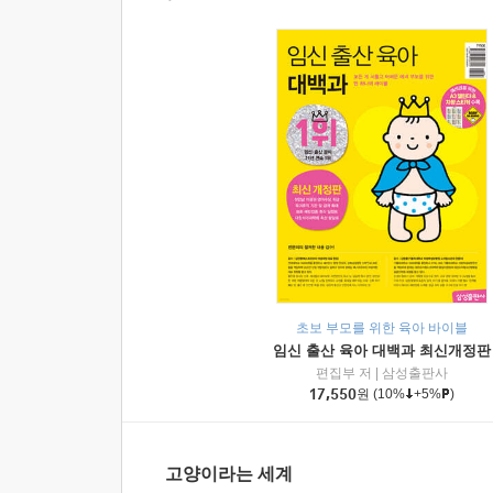
초보 부모를 위한 육아 바이블
임신 출산 육아 대백과 최신개정판
편집부 저
|
삼성출판사
17,550
원
(10%
+5%
)
고양이라는 세계