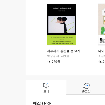
지푸라기 왕관을 쓴 여자
나이 
박상영 저
|
래빗홀
조선
16,920
원
16,2
도서
중고샵
예스's Pick