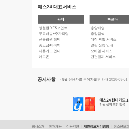
예스24 대표서비스
싸다
빠르다
영원한 YES포인트
총알배송
무료배송+추가적립
총알검색
신규회원 혜택
매장 픽업 서비스
중고샵/바이백
알림 신청 안내
제휴카드 안내
모바일 서비스
애드온
간편결제 서비스
공지사항
8월 신용카드 무이자할부 안내
2026-08-01
회사소개
인재채용
이용약관
개인정보처리방침
청소년보