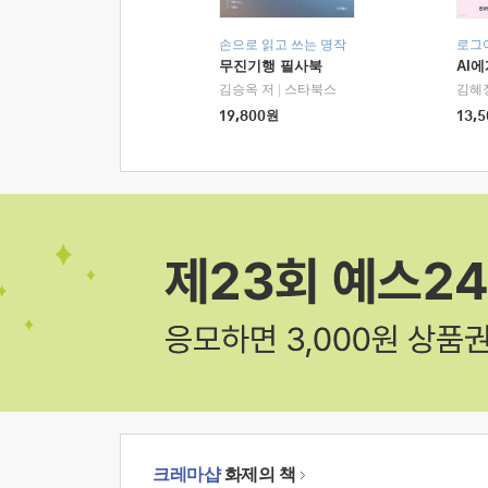
손으로 읽고 쓰는 명작
로그
무진기행 필사북
AI
김승옥 저
|
스타북스
김혜
19,800
원
13,5
크레마샵
화제의 책