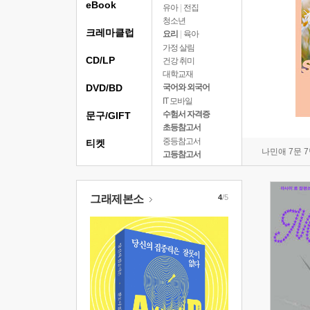
eBook
유아
|
전집
청소년
크레마클럽
요리
|
육아
가정 살림
CD/LP
건강 취미
대학교재
DVD/BD
국어와 외국어
IT 모바일
수험서 자격증
문구/GIFT
초등참고서
중등참고서
티켓
나민애 7문 
고등참고서
그래제본소
4
/5