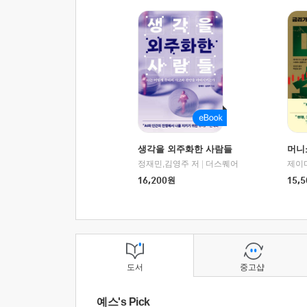
생각을 외주화한 사람들
머니
정재민,김영주 저
|
더스퀘어
16,200
원
15,5
도서
중고샵
예스's Pick