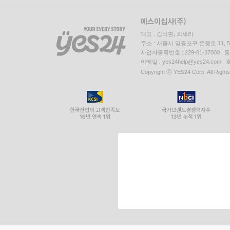
대표 : 김석환, 최세라
주소 : 서울시 영등포구 은행로 11,
사업자등록번호 : 229-81-37000 
이메일 : yes24help@yes24.c
Copyright ⓒ YES24 Corp. All Right