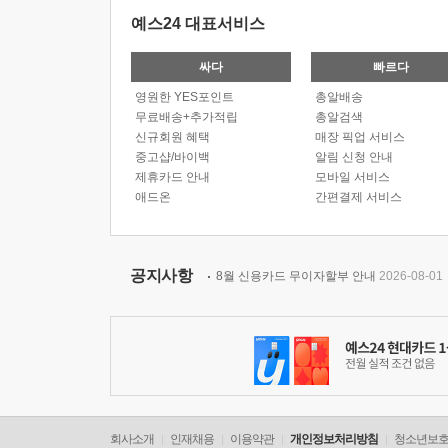
예스24 대표서비스
싸다
빠르다
영원한 YES포인트
총알배송
무료배송+추가적립
총알검색
신규회원 혜택
매장 픽업 서비스
중고샵/바이백
알림 신청 안내
제휴카드 안내
모바일 서비스
애드온
간편결제 서비스
공지사항
8월 신용카드 무이자할부 안내
2026-08-01
회사소개
인재채용
이용약관
개인정보처리방침
청소년보