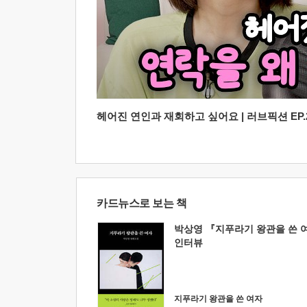
헤어진 연인과 재회하고 싶어요 | 러브픽션 EP.2
카드뉴스로 보는 책
박상영 『지푸라기 왕관을 쓴 
인터뷰
지푸라기 왕관을 쓴 여자