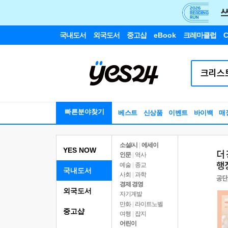
국내도서
외국도서
중고샵
eBook
크레마클럽
C
빠른분야찾기
베스트
신상품
이벤트
바이백
매
소설/시
|
에세이
YES NOW
인문
|
역사
예술
|
종교
국내도서
사회
|
과학
경제 경영
외국도서
자기계발
만화
|
라이트노벨
중고샵
여행
|
잡지
어린이