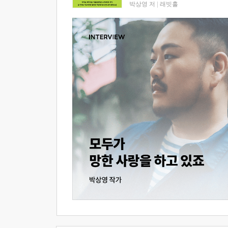
박상영 저
|
래빗홀