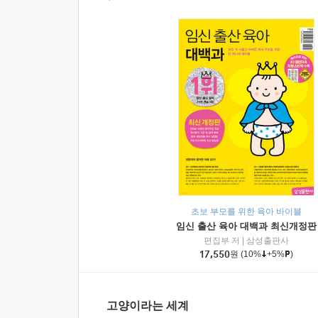
초보 부모를 위한 육아 바이블
임신 출산 육아 대백과 최신개정판
편집부 저
|
삼성출판사
17,550
원
(10%
+5%
)
고양이라는 세계