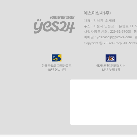
대표 : 김석환, 최세라
주소 : 서울시 영등포구 은행로 11,
사업자등록번호 : 229-81-37000 
이메일 : yes24help@yes24.c
Copyright ⓒ YES24 Corp. All Right