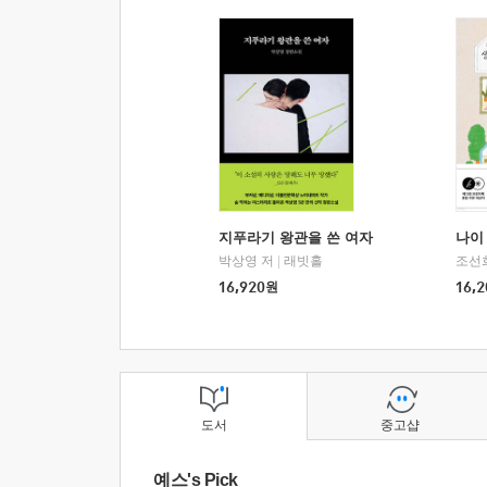
지푸라기 왕관을 쓴 여자
나이 
박상영 저
|
래빗홀
조선
16,920
원
16,2
도서
중고샵
예스's Pick