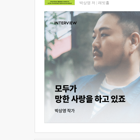
박상영 저
|
래빗홀