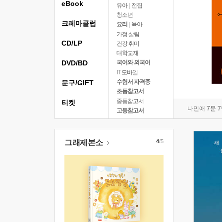
eBook
유아
|
전집
청소년
크레마클럽
요리
|
육아
가정 살림
CD/LP
건강 취미
대학교재
DVD/BD
국어와 외국어
IT 모바일
수험서 자격증
문구/GIFT
초등참고서
중등참고서
티켓
나민애 7문 
고등참고서
그래제본소
4
/5