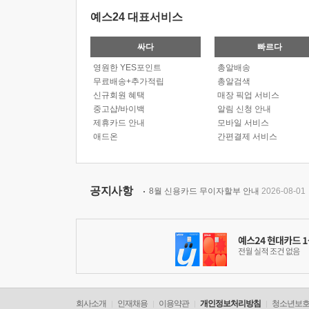
예스24 대표서비스
싸다
빠르다
영원한 YES포인트
총알배송
무료배송+추가적립
총알검색
신규회원 혜택
매장 픽업 서비스
중고샵/바이백
알림 신청 안내
제휴카드 안내
모바일 서비스
애드온
간편결제 서비스
공지사항
8월 신용카드 무이자할부 안내
2026-08-01
회사소개
인재채용
이용약관
개인정보처리방침
청소년보