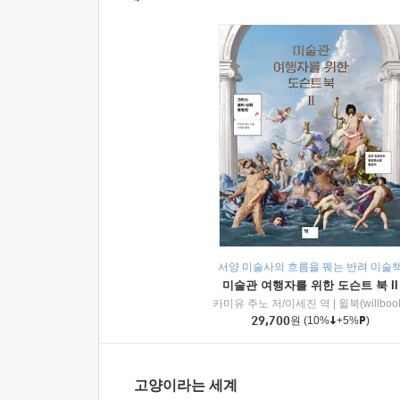
서양 미술사의 흐름을 꿰는 반려 미술
미술관 여행자를 위한 도슨트 북 II
카미유 주노 저/이세진 역
|
윌북(willboo
29,700
원
(10%
+5%
)
고양이라는 세계