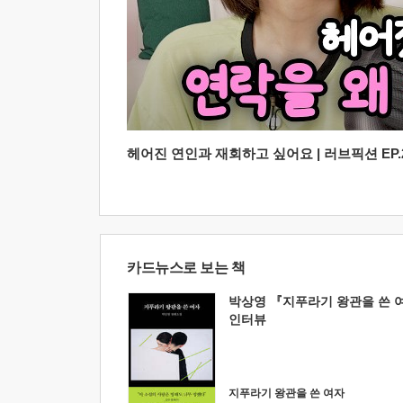
헤어진 연인과 재회하고 싶어요 | 러브픽션 EP.2
카드뉴스로 보는 책
박상영 『지푸라기 왕관을 쓴 
인터뷰
지푸라기 왕관을 쓴 여자