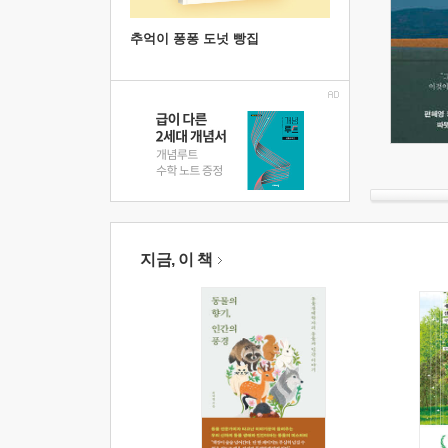
추억이 퐁퐁 도넛 빵집
지금, 이 책