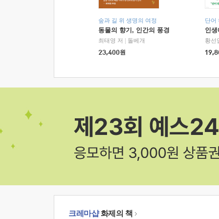
숲과 길 위 생명의 여정
단어
동물의 향기, 인간의 풍경
인생
최태영 저
|
돌베개
황선
23,400
원
19,8
크레마샵
화제의 책