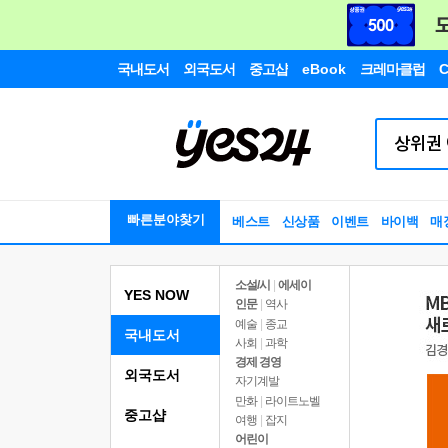
국내도서
외국도서
중고샵
eBook
크레마클럽
C
빠른분야찾기
베스트
신상품
이벤트
바이백
매
소설/시
|
에세이
YES NOW
인문
|
역사
예술
|
종교
국내도서
사회
|
과학
경제 경영
외국도서
자기계발
만화
|
라이트노벨
중고샵
여행
|
잡지
어린이