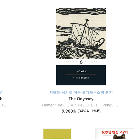
무
지혜와 용기로 이룬 오디세우스의 귀환
Dragon Masters #32 : Heart of the Ruby Dragon (A Branches Book)
The Odyssey
c Inc
Homer / Rieu, E. V. / Rieu, D. C. H.
|
Penguin Group
9,900
원
(34%
+1%
)