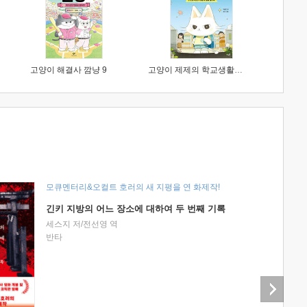
고양이 해결사 깜냥 9
고양이 제제의 학교생활 1 : 초등학생이 이렇게 힘들 줄이야
모큐멘터리&오컬트 호러의 새 지평을 연 화제작!
긴키 지방의 어느 장소에 대하여 두 번째 기록
세스지 저/전선영 역
반타