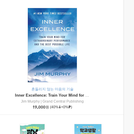
흔들리지 않는 마음의 기술
Inner Excellence: Train Your Mind for Extraordinary Performance and the Best Possible Life
Jim Murphy
|
Grand Central Publishing
19,000
원
(40%
+0%
)