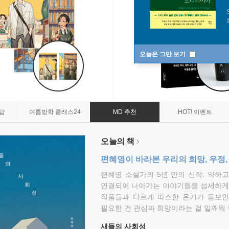
오늘은 그만 보기
7답
여름방학 클래스24
MD 추천
HOT! 이벤트
오늘의 책
편혜영이 바라본 우리의 희망, 우정,
편혜영 소설가의 5년 만의 신작. 약하
연결되어 나아가는 이야기들을 섬세하게 
작품들과 다르게 따스한 온기가 돋보인
필요한 건 관심과 희망이라는 걸 일깨워 
새들의 사회성