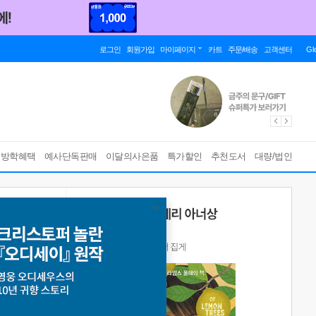
로그인
회원가입
마이페이지
카트
주문/배송
고객센터
Gl
름방학혜택
예사단독판매
이달의사은품
특가할인
추천도서
대량/법인