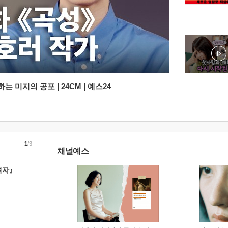
 미지의 공포 | 24CM | 예스24
1
/3
채널예스
여자』