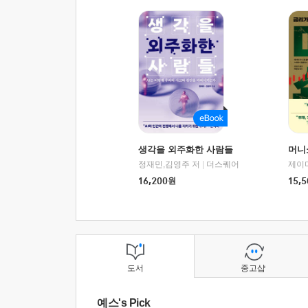
생각을 외주화한 사람들
머니
정재민,김영주 저
|
더스퀘어
16,200
원
15,5
도서
중고샵
예스's Pick