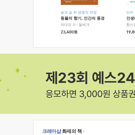
숲과 길 위 생명의 여정
단어
동물의 향기, 인간의 풍경
인생
최태영 저
|
돌베개
황선
23,400
원
19,8
크레마샵
화제의 책