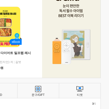
 다이어트 밀프렙 레시
진지인) 저
|
길벗
0
원
BD
문구/GIFT
티켓
3
/5