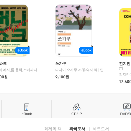
쇼크
쓰가루
진지인
피
제이미 러시,톰 올릭,스테파니 플랜더스 편저/임경은 역/박정호 감수
다자이 오사무 저/유숙자 역
|
교보문고
|
민음사
김지인(
00
원
9,100
원
17,60
eBook
CD/LP
DVD/
화제의 책
외국도서
세트도서