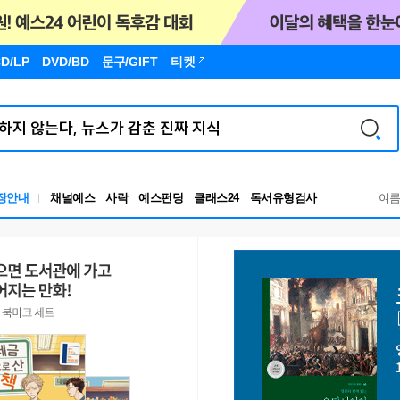
D/LP
DVD/BD
문구
/GIFT
티켓
독서유형검사
장안내
채널예스
사락
예스펀딩
클래스24
여
RBTI Lab
독서유형검사