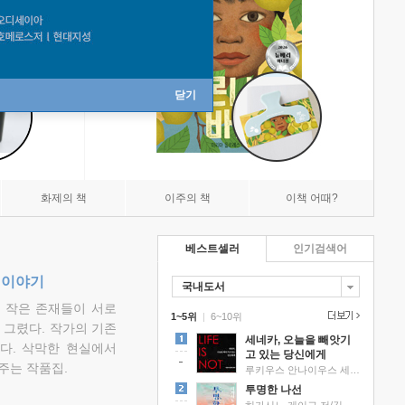
닫기
화제의 책
이주의 책
이책 어때?
베스트셀러
인기검색어
 이야기
국내도서
고 작은 존재들이 서로
1~5위
|
6~10위
그렸다. 작가의 기존
세네카, 오늘을 빼앗기
다. 삭막한 현실에서
고 있는 당신에게
주는 작품집.
루키우스 안나이우스 세네카 저/하와이 대저택 편역
투명한 나선