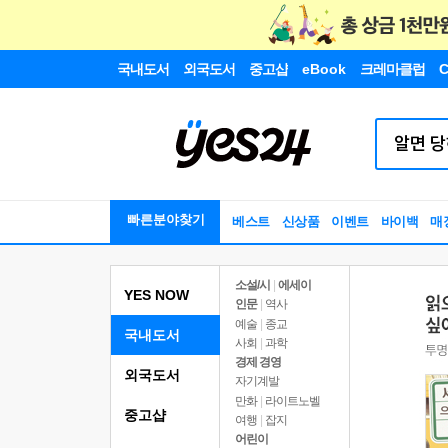
국내도서
외국도서
중고샵
eBook
크레마클럽
C
빠른분야찾기
베스트
신상품
이벤트
바이백
매
소설/시
|
에세이
YES NOW
인문
|
역사
예술
|
종교
국내도서
사회
|
과학
경제 경영
외국도서
자기계발
만화
|
라이트노벨
중고샵
여행
|
잡지
어린이