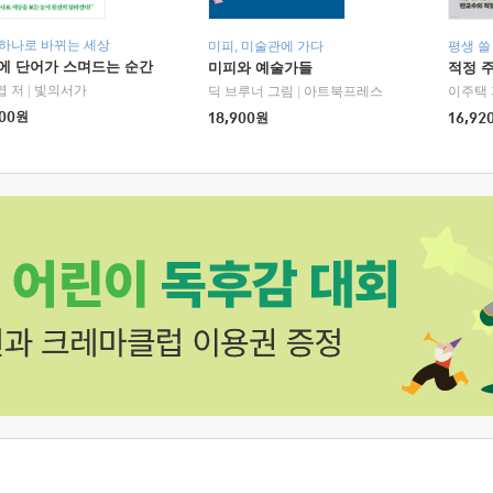
 하나로 바뀌는 세상
미피, 미술관에 가다
평생 쓸
에 단어가 스며드는 순간
미피와 예술가들
적정 
엽 저
|
빛의서가
딕 브루너 그림
|
아트북프레스
이주택 
00
원
18,900
원
16,92