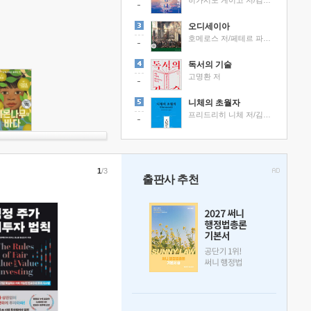
히가시노 게이고 저/김선영 역
오디세이아
호메로스 저/페테르 파울 루벤스 그림/박문재 역
독서의 기술
고명환 저
니체의 초월자
프리드리히 니체 저/김철 편역
1
/3
출판사 추천