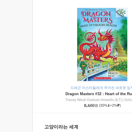
드래곤 마스터들에게 주어진 새로운 임
Tracey West/ Graham Howells (ILT)
|
Scholasti
8,400
원
(30%
+2%
)
고양이라는 세계