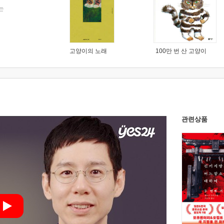
는
고양이의 노래
100만 번 산 고양이
관련상품