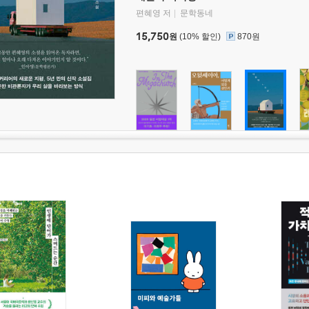
편혜영 저
문학동네
15,750
원
(10% 할인)
870원