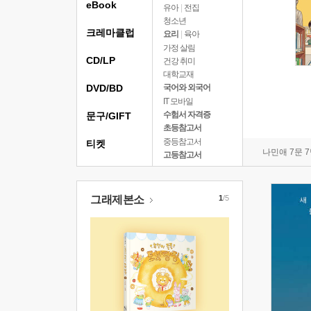
eBook
유아
|
전집
청소년
크레마클럽
요리
|
육아
가정 살림
CD/LP
건강 취미
대학교재
DVD/BD
국어와 외국어
IT 모바일
수험서 자격증
문구/GIFT
초등참고서
중등참고서
티켓
나민애 7문 
고등참고서
그래제본소
1
/5