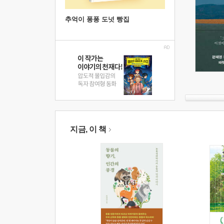
추억이 퐁퐁 도넛 빵집
지금, 이 책