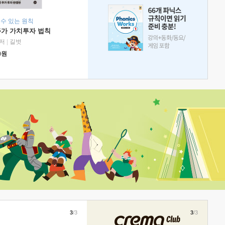
 수 있는 원칙
주가 가치투자 법칙
저
|
길벗
0
원
3
/3
3
/3