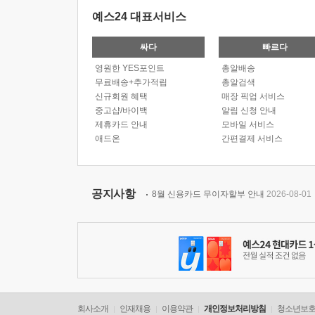
예스24 대표서비스
싸다
빠르다
영원한 YES포인트
총알배송
무료배송+추가적립
총알검색
신규회원 혜택
매장 픽업 서비스
중고샵/바이백
알림 신청 안내
제휴카드 안내
모바일 서비스
애드온
간편결제 서비스
공지사항
8월 신용카드 무이자할부 안내
2026-08-01
회사소개
인재채용
이용약관
개인정보처리방침
청소년보