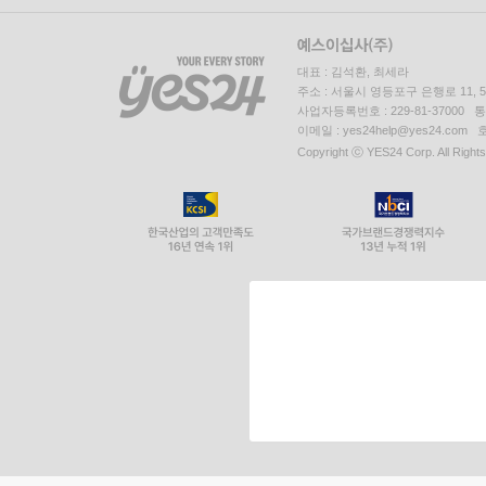
대표 : 김석환, 최세라
주소 : 서울시 영등포구 은행로 11,
사업자등록번호 : 229-81-37000 
이메일 : yes24help@yes24.c
Copyright ⓒ YES24 Corp. All Right