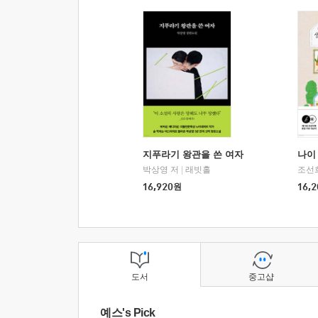
지푸라기 왕관을 쓴 여자
나이 
박상영 저
|
래빗홀
조선
16,920
원
16,2
도서
중고샵
예스's Pick