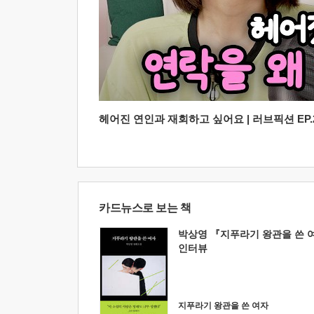
헤어진 연인과 재회하고 싶어요 | 러브픽션 EP.2
카드뉴스로 보는 책
박상영 『지푸라기 왕관을 쓴 
인터뷰
지푸라기 왕관을 쓴 여자