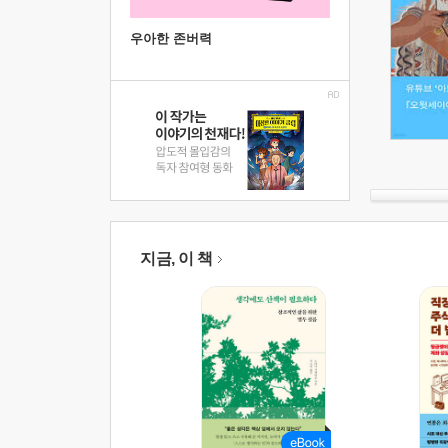
우아한 존버력
지금, 이 책