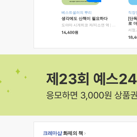
베스트셀러의 뿌리
직장
생각에도 산책이 필요하다
[단
로 
도야마 시게히코 저/지소연 역
|
알에이치코리아(
14,400
원
18,4
크레마샵
화제의 책