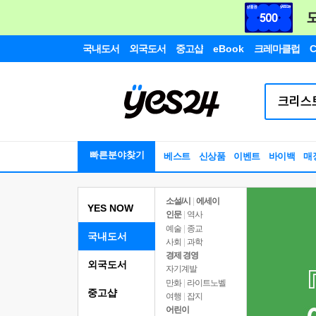
국내도서
외국도서
중고샵
eBook
크레마클럽
C
빠른분야찾기
베스트
신상품
이벤트
바이백
매
소설/시
|
에세이
YES NOW
인문
|
역사
예술
|
종교
국내도서
사회
|
과학
경제 경영
외국도서
자기계발
만화
|
라이트노벨
중고샵
여행
|
잡지
어린이