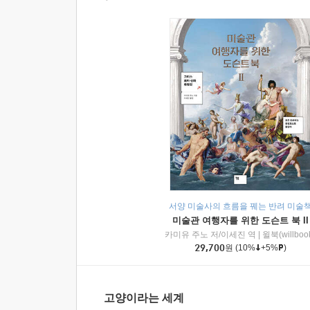
서양 미술사의 흐름을 꿰는 반려 미술
미술관 여행자를 위한 도슨트 북 II
카미유 주노 저/이세진 역
|
윌북(willboo
29,700
원
(10%
+5%
)
고양이라는 세계