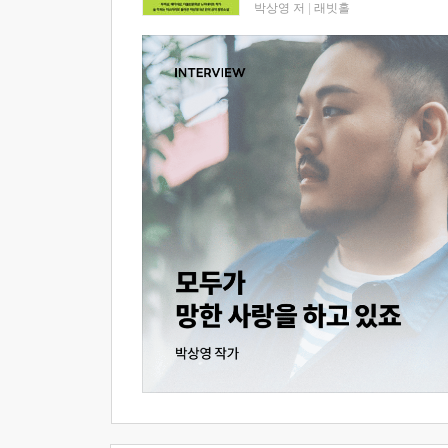
박상영 저
|
래빗홀