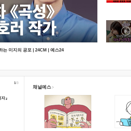
 미지의 공포 | 24CM | 예스24
1
/3
채널예스
여자』