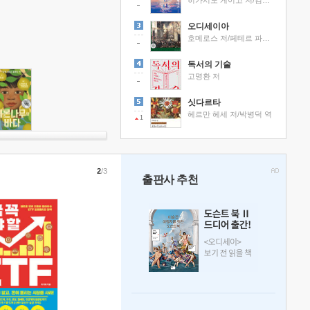
히가시노 게이고 저/김선영 역
오디세이아
호메로스 저/페테르 파울 루벤스 그림/박문재 역
독서의 기술
고명환 저
싯다르타
헤르만 헤세 저/박병덕 역
1
2
/3
출판사 추천