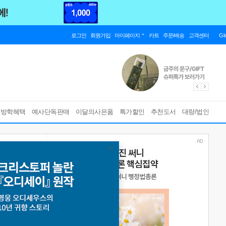
로그인
회원가입
마이페이지
카트
주문/배송
고객센터
Gl
름방학혜택
예사단독판매
이달의사은품
특가할인
추천도서
대량/법인