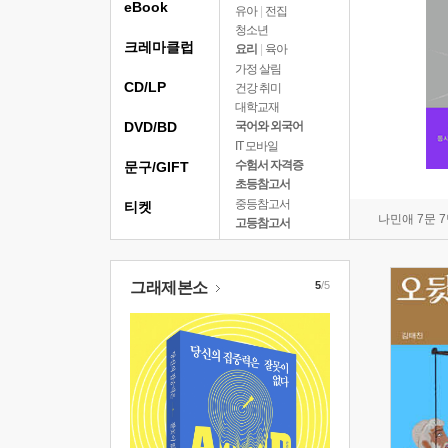
eBook
유아
|
전집
청소년
크레마클럽
요리
|
육아
가정 살림
CD/LP
건강 취미
대학교재
DVD/BD
국어와 외국어
IT 모바일
수험서 자격증
문구/GIFT
초등참고서
중등참고서
티켓
나민애 7문 
고등참고서
그래제본소
5
/5