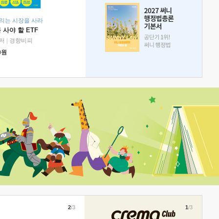
리는 시장을 사라
 사야 할 ETF
저
|
경향비피
0
원
2
/3
1
/3