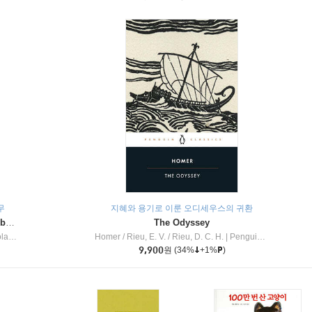
무
지혜와 용기로 이룬 오디세우스의 귀환
Dragon Masters #32 : Heart of the Ruby Dragon (A Branches Book)
The Odyssey
c Inc
Homer / Rieu, E. V. / Rieu, D. C. H.
|
Penguin Group
9,900
원
(34%
+1%
)