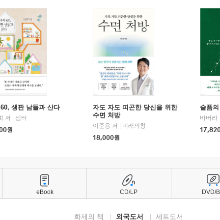
60, 생판 남들과 산다
자도 자도 피곤한 당신을 위한
슬픔의
수면 처방
희 저
|
샘터
바버라 
이준용 저
|
미래의창
00
원
17,82
18,000
원
eBook
CD/LP
DVD/
화제의 책
외국도서
세트도서