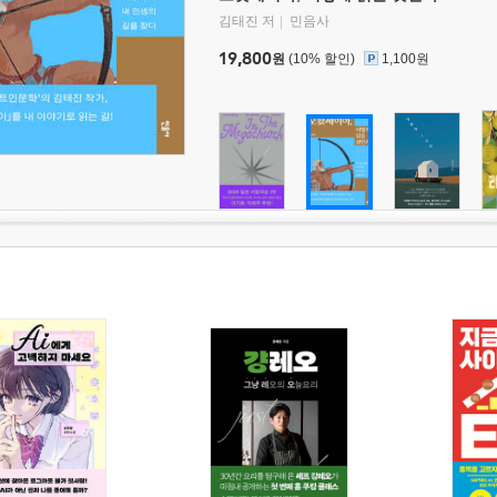
김태진 저
민음사
19,800
원
(10% 할인)
1,100원