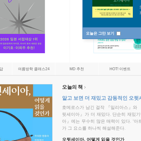
오늘은 그만 보기
7답
여름방학 클래스24
MD 추천
HOT! 이벤트
오늘의 책
알고 보면 더 재밌고 감동적인 오
호메로스가 남긴 걸작 『일리아스』와 
뒷세이아』가 더 재밌다. 단순히 재밌기
아』에는 무수히 많은 매력이 있다. '아
가 그 요소를 하나씩 해설해준다.
오뒷세이아, 어떻게 읽을 것인가