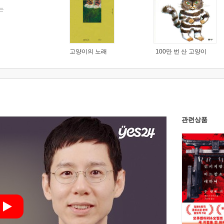
는
고양이의 노래
100만 번 산 고양이
관련상품