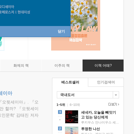
닫기
화제의 책
이주의 책
이책 어때?
베스트셀러
인기검색어
뒷세이아
국내도서
『오뒷세이아』. 『오
1~5위
|
6~10위
만 할까? 『오뒷세이
세네카, 오늘을 빼앗기
트인문학' 김태진 저자
고 있는 당신에게
루키우스 안나이우스 세네카 저/하와이 대저택 편역
투명한 나선