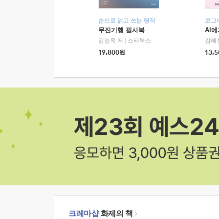
손으로 읽고 쓰는 명작
로그
무진기행 필사북
AI
김승옥 저
|
스타북스
김혜
19,800
원
13,5
크레마샵
화제의 책