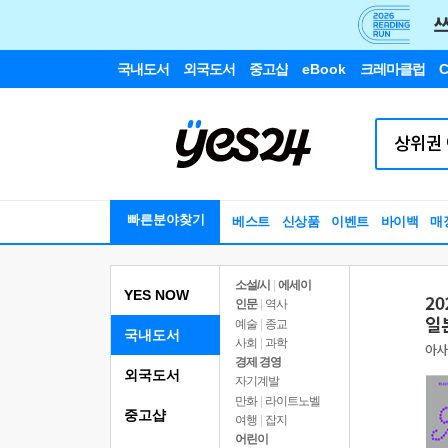
국내도서
외국도서
중고샵
eBook
크레마클럽
C
빠른분야찾기
베스트
신상품
이벤트
바이백
매
소설/시
|
에세이
YES NOW
인문
|
역사
예술
|
종교
국내도서
사회
|
과학
경제 경영
외국도서
자기계발
만화
|
라이트노벨
중고샵
여행
|
잡지
어린이