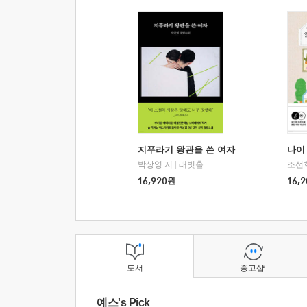
지푸라기 왕관을 쓴 여자
나이 
박상영 저
|
래빗홀
조선
16,920
원
16,2
도서
중고샵
예스's Pick