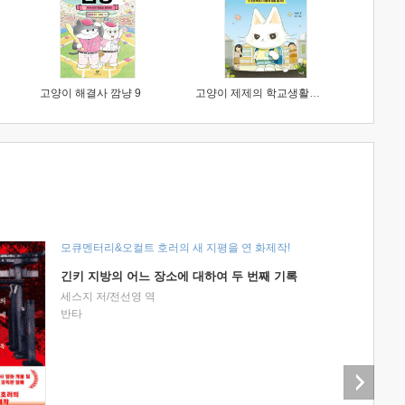
고양이 해결사 깜냥 9
고양이 제제의 학교생활 1 : 초등학생이 이렇게 힘들 줄이야
모큐멘터리&오컬트 호러의 새 지평을 연 화제작!
긴키 지방의 어느 장소에 대하여 두 번째 기록
세스지 저/전선영 역
반타