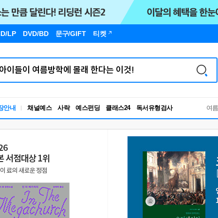
D/LP
DVD/BD
문구
/GIFT
티켓
장안내
채널예스
사락
예스펀딩
클래스24
독서유형검사
여
RBTI Lab
독서유형검사