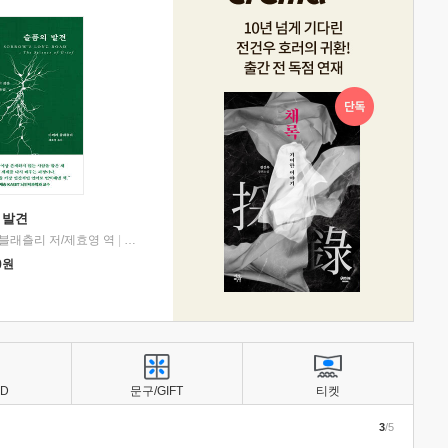
 발견
블래츨리 저/제효영 역
|
디플롯
0
원
BD
문구/GIFT
티켓
3
/5