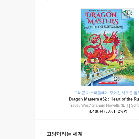
드래곤 마스터들에게 주어진 새로운 임
Tracey West/ Graham Howells (ILT)
|
Scholasti
8,400
원
(30%
+2%
)
고양이라는 세계