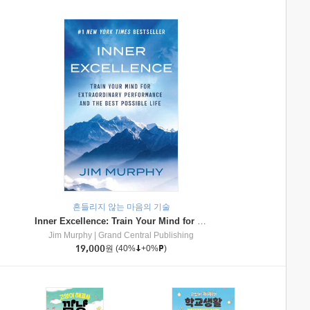
흔들리지 않는 마음의 기술
Inner Excellence: Train Your Mind for Extraordinary Performance and the Best Possible Life
Jim Murphy
|
Grand Central Publishing
19,000
원
(40%
+0%
)