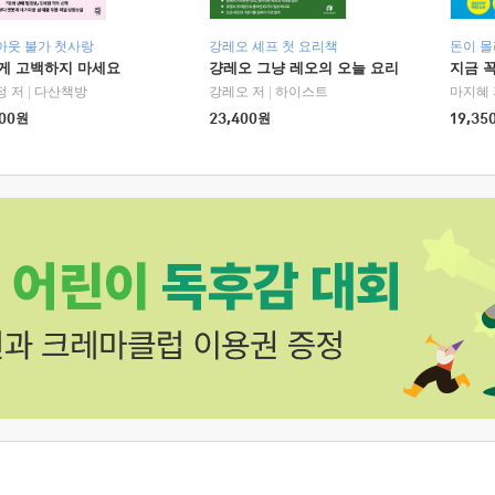
아웃 불가 첫사랑
강레오 셰프 첫 요리책
돈이 몰
에게 고백하지 마세요
걍레오 그냥 레오의 오늘 요리
지금 꼭
정 저
|
다산책방
강레오 저
|
하이스트
마지혜 
00
원
23,400
원
19,35