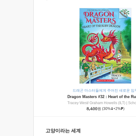
드래곤 마스터들에게 주어진 새로운 임
Tracey West/ Graham Howells (ILT)
|
Scholasti
8,400
원
(30%
+2%
)
고양이라는 세계