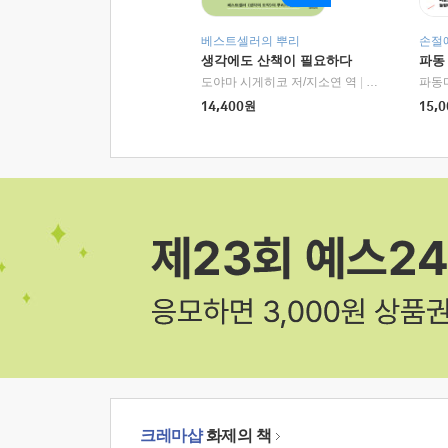
베스트셀러의 뿌리
손절
생각에도 산책이 필요하다
파동
도야마 시게히코 저/지소연 역
|
알에이치코리아(
파동
14,400
원
15,0
크레마샵
화제의 책