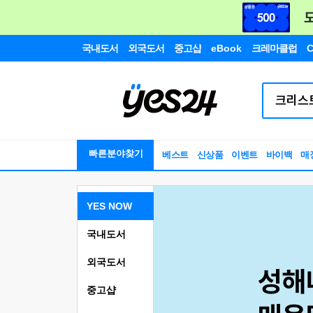
국내도서
외국도서
중고샵
eBook
크레마클럽
C
빠른분야찾기
베스트
신상품
이벤트
바이백
매
YES NOW
국내도서
외국도서
중고샵