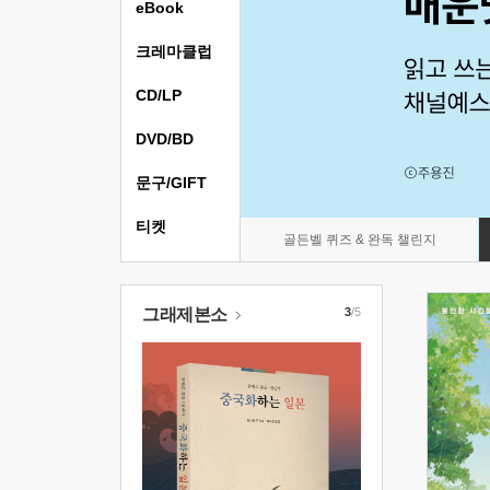
eBook
크레마클럽
CD/LP
DVD/BD
문구/GIFT
티켓
골든벨 퀴즈 & 완독 챌린지
그래제본소
3
/5