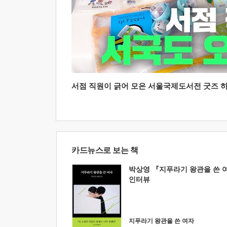
서점 직원이 긁어 모은 서울국제도서전 굿즈 하울
카드뉴스로 보는 책
박상영 『지푸라기 왕관을 쓴 
인터뷰
지푸라기 왕관을 쓴 여자