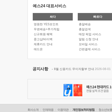
예스24 대표서비스
싸다
빠르다
영원한 YES포인트
총알배송
무료배송+추가적립
총알검색
신규회원 혜택
매장 픽업 서비스
중고샵/바이백
알림 신청 안내
제휴카드 안내
모바일 서비스
애드온
간편결제 서비스
공지사항
8월 신용카드 무이자할부 안내
2026-08-01
회사소개
인재채용
이용약관
개인정보처리방침
청소년보