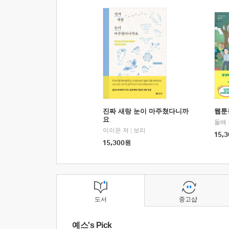
진짜 새랑 눈이 마주쳤다니까
웹툰
요
돌배
이이은 저
|
보리
15,3
15,300
원
도서
중고샵
예스's Pick