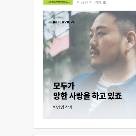
박상영 저
|
래빗홀