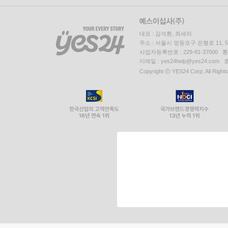
대표 : 김석환, 최세라
주소 : 서울시 영등포구 은행로 11,
사업자등록번호 : 229-81-37000 
이메일 : yes24help@yes24.c
Copyright ⓒ YES24 Corp. All Right