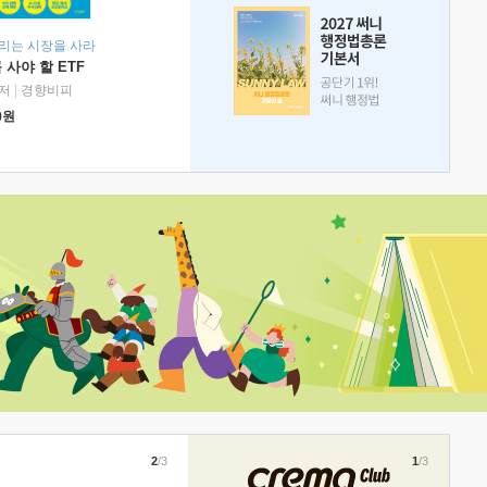
리는 시장을 사라
 사야 할 ETF
저
|
경향비피
0
원
2
/3
1
/3