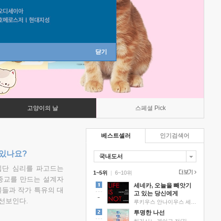
닫기
고양이의 날
스페셜 Pick
베스트셀러
인기검색어
 있나요?
국내도서
집단 심리를 파고드는
1~5위
|
6~10위
 종교를 만드는 설계자
세네카, 오늘을 빼앗기
물들과 작가 특유의 대
고 있는 당신에게
선보인다.
루키우스 안나이우스 세네카 저/하와이 대저택 편역
투명한 나선