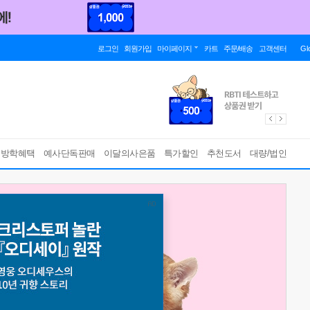
로그인
회원가입
마이페이지
카트
주문/배송
고객센터
Gl
름방학혜택
예사단독판매
이달의사은품
특가할인
추천도서
대량/법인