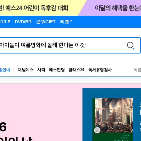
D/LP
DVD/BD
문구
/GIFT
티켓
독서유형검사
장안내
채널예스
사락
예스펀딩
클래스24
여
RBTI Lab
독서유형검사