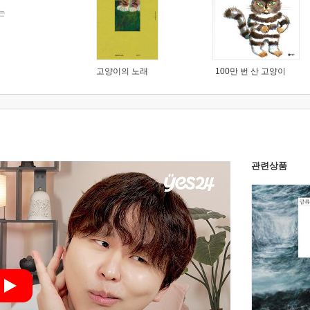
는
고양이의 노래
100만 번 산 고양이
관련상품