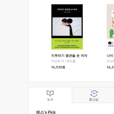
지푸라기 왕관을 쓴 여자
나이 
박상영 저
|
래빗홀
조선
16,920
원
16,2
도서
중고샵
예스's Pick