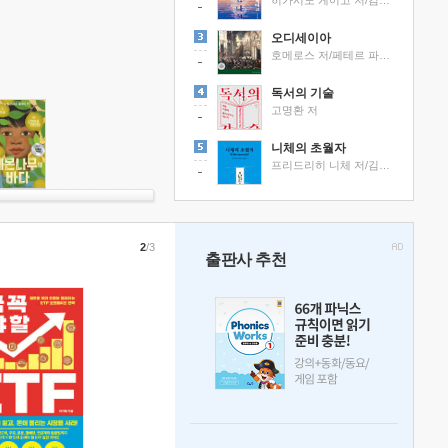
히가시노 게이고 저/김선영 역
오디세이아
호메로스 저/페테르 파울 루벤스 그림/박문재 역
독서의 기술
고명환 저
니체의 초월자
프리드리히 니체 저/김철 편역
2
/3
출판사 추천