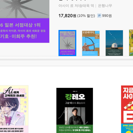
아사이 료 저/송태욱 역
은행나무
17,820
원
(10% 할인)
990원