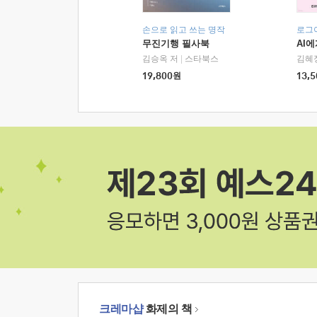
손으로 읽고 쓰는 명작
로그
무진기행 필사북
AI
김승옥 저
|
스타북스
김혜
19,800
원
13,5
크레마샵
화제의 책