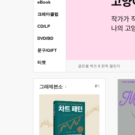
eBook
크레마클럽
CD/LP
DVD/BD
문구/GIFT
티켓
골든벨 퀴즈 & 완독 챌린지
그래제본소
2
/5