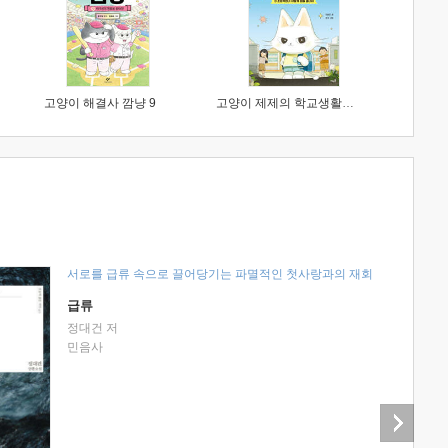
고양이 해결사 깜냥 9
고양이 제제의 학교생활 1 : 초등학생이 이렇게 힘들 줄이야
서로를 급류 속으로 끌어당기는 파멸적인 첫사랑과의 재회
급류
정대건 저
민음사