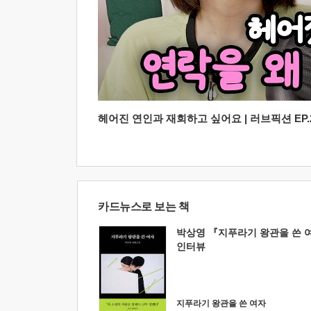
헤어진 연인과 재회하고 싶어요 | 러브픽션 EP.2
카드뉴스로 보는 책
박상영 『지푸라기 왕관을 쓴 
인터뷰
지푸라기 왕관을 쓴 여자