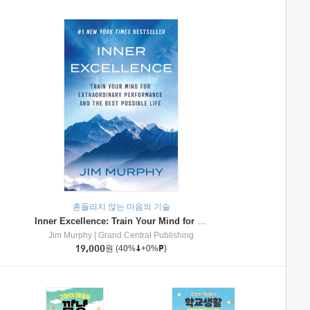
흔들리지 않는 마음의 기술
Inner Excellence: Train Your Mind for Extraordinary Performance and the Best Possible Life
Jim Murphy
|
Grand Central Publishing
19,000
원
(40%
+0%
)