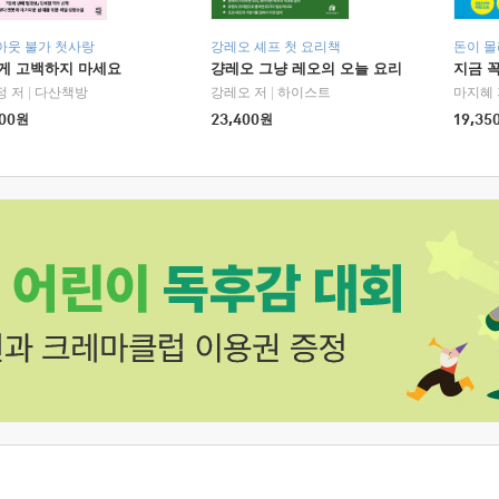
아웃 불가 첫사랑
강레오 셰프 첫 요리책
돈이 몰
에게 고백하지 마세요
걍레오 그냥 레오의 오늘 요리
지금 꼭
정 저
|
다산책방
강레오 저
|
하이스트
마지혜 
00
원
23,400
원
19,35