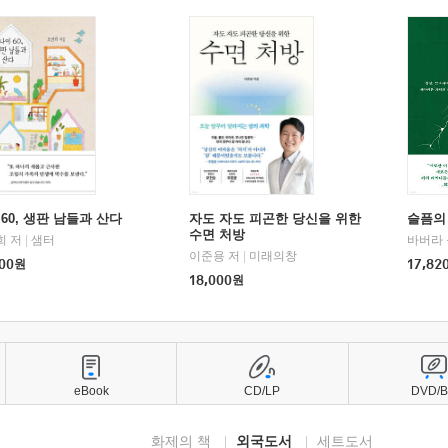
60, 생판 남들과 산다
자도 자도 피곤한 당신을 위한
슬픔의
수면 처방
희 저
|
샘터
바버라 
이준용 저
|
미래의창
00
원
17,82
18,000
원
eBook
CD/LP
DVD/
화제의 책
외국도서
세트도서