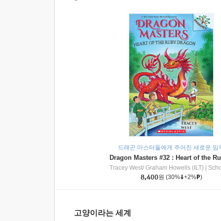
드래곤 마스터들에게 주어진 새로운 임
Tracey West/ Graham Howells (ILT)
|
Scholasti
8,400
원
(30%
+2%
)
고양이라는 세계