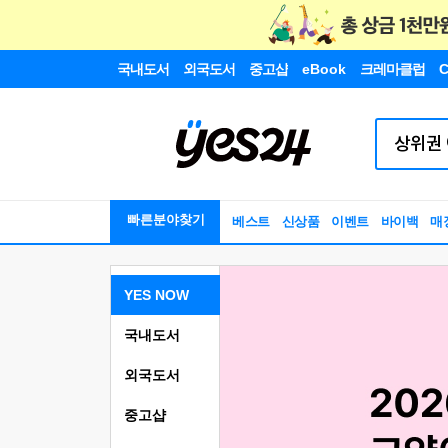
국내도서
외국도서
중고샵
eBook
크레마클럽
C
빠른분야찾기
베스트
신상품
이벤트
바이백
매
YES NOW
국내도서
외국도서
중고샵