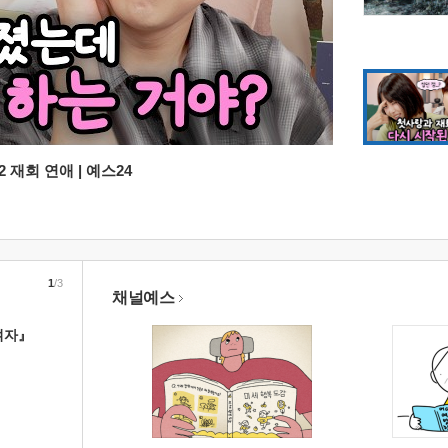
 재회 연애 | 예스24
1
/3
채널예스
여자』