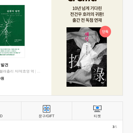
 발견
블래츨리 저/제효영 역
|
디플롯
0
원
BD
문구/GIFT
티켓
3
/5