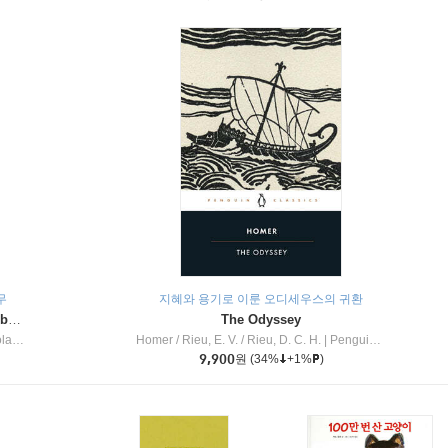
무
지혜와 용기로 이룬 오디세우스의 귀환
Dragon Masters #32 : Heart of the Ruby Dragon (A Branches Book)
The Odyssey
c Inc
Homer / Rieu, E. V. / Rieu, D. C. H.
|
Penguin Group
9,900
원
(34%
+1%
)