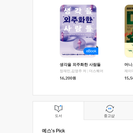
생각을 외주화한 사람들
머니
정재민,김영주 저
|
더스퀘어
16,200
원
15,5
도서
중고샵
예스's Pick