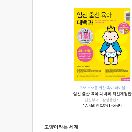
초보 부모를 위한 육아 바이블
임신 출산 육아 대백과 최신개정판
편집부 저
|
삼성출판사
17,550
원
(10%
+5%
)
고양이라는 세계