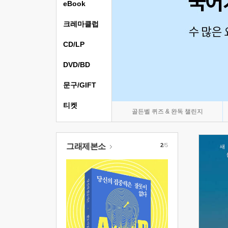
eBook
크레마클럽
CD/LP
DVD/BD
문구/GIFT
티켓
골든벨 퀴즈 & 완독 챌린지
그래제본소
2
/5