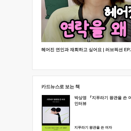
헤어진 연인과 재회하고 싶어요 | 러브픽션 EP.2
카드뉴스로 보는 책
박상영 『지푸라기 왕관을 쓴 
인터뷰
지푸라기 왕관을 쓴 여자