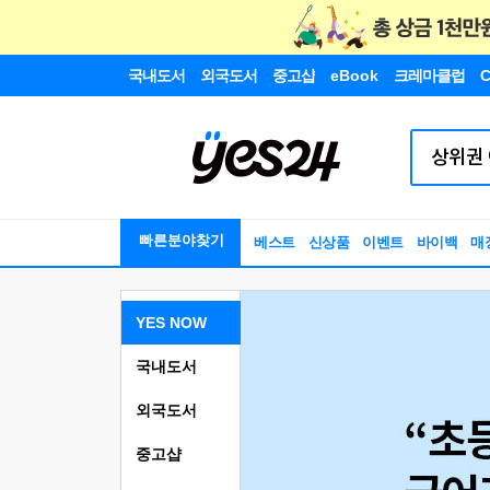
국내도서
외국도서
중고샵
eBook
크레마클럽
C
빠른분야찾기
베스트
신상품
이벤트
바이백
매
YES NOW
국내도서
외국도서
중고샵