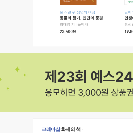
숲과 길 위 생명의 여정
단어
동물의 향기, 인간의 풍경
인생
최태영 저
|
돌베개
황선
23,400
원
19,8
크레마샵
화제의 책