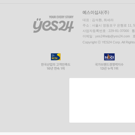
대표 : 김석환, 최세라
주소 : 서울시 영등포구 은행로 11,
사업자등록번호 : 229-81-37000 
이메일 : yes24help@yes24.c
Copyright ⓒ YES24 Corp. All Right