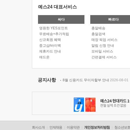
예스24 대표서비스
싸다
빠르다
영원한 YES포인트
총알배송
무료배송+추가적립
총알검색
신규회원 혜택
매장 픽업 서비스
중고샵/바이백
알림 신청 안내
제휴카드 안내
모바일 서비스
애드온
간편결제 서비스
공지사항
8월 신용카드 무이자할부 안내
2026-08-01
회사소개
인재채용
이용약관
개인정보처리방침
청소년보