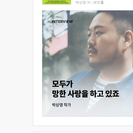
박상영 저
|
래빗홀