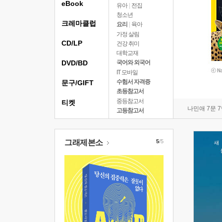
eBook
유아
|
전집
청소년
크레마클럽
요리
|
육아
가정 살림
CD/LP
건강 취미
대학교재
DVD/BD
국어와 외국어
IT 모바일
수험서 자격증
문구/GIFT
초등참고서
중등참고서
티켓
나민애 7문 
고등참고서
그래제본소
5
/5