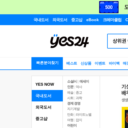
국내도서
외국도서
중고샵
eBook
크레마클럽
C
빠른분야찾기
베스트
신상품
이벤트
바이백
매
소설/시
|
에세이
YES NOW
인문
|
역사
예술
|
종교
국내도서
사회
|
과학
경제 경영
외국도서
자기계발
만화
|
라이트노벨
중고샵
여행
|
잡지
어린이