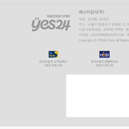
대표 : 김석환, 최세라
주소 : 서울시 영등포구 은행로 11,
사업자등록번호 : 229-81-37000 
이메일 : yes24help@yes24.c
Copyright ⓒ YES24 Corp. All Right