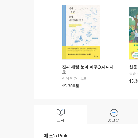
진짜 새랑 눈이 마주쳤다니까
웹툰
요
돌배
이이은 저
|
보리
15,3
15,300
원
도서
중고샵
예스's Pick