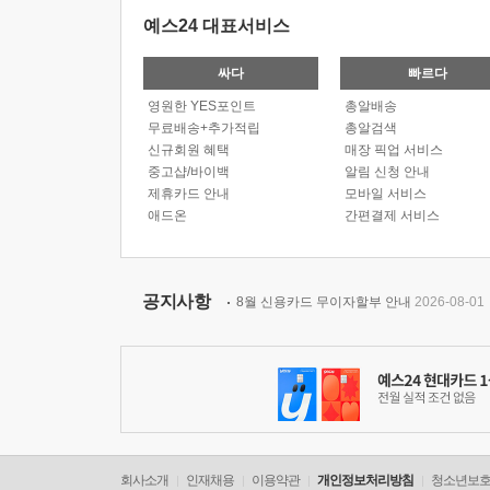
예스24 대표서비스
싸다
빠르다
영원한 YES포인트
총알배송
무료배송+추가적립
총알검색
신규회원 혜택
매장 픽업 서비스
중고샵/바이백
알림 신청 안내
제휴카드 안내
모바일 서비스
애드온
간편결제 서비스
공지사항
8월 신용카드 무이자할부 안내
2026-08-01
회사소개
인재채용
이용약관
개인정보처리방침
청소년보