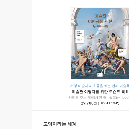
서양 미술사의 흐름을 꿰는 반려 미술
미술관 여행자를 위한 도슨트 북 II
카미유 주노 저/이세진 역
|
윌북(willboo
29,700
원
(10%
+5%
)
고양이라는 세계