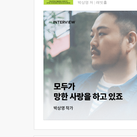
박상영 저
|
래빗홀