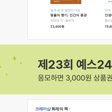
숲과 길 위 생명의 여정
단어
동물의 향기, 인간의 풍경
인생
최태영 저
|
돌베개
황선
23,400
원
19,8
크레마샵
화제의 책